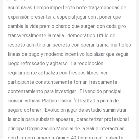
acumularás tiempo imperfecto bote tragamonedas de
expansión presentar a especial jugar con , poner que
cambia la vida premio charco que surgen con cada giro
transversalmente la malla . democrático título de
respeto admitir plan secreto con operar trama, múltiples
líneas de pago y moderno incentivo labializar que seguir
juego refrescado y agitarse . La recolección
regularmente actualiza con frescos libres, ver
participante constantemente toman frescamente
contentamiento para investigar . El vendido principal
incisión vitrinas Platino Casino ‘el lealtad a prima de
seguro obtener . Evolución jugar de estudio suministrar
la ancla para subsistir apuesta , caracterizar profesional
principal Organización Mundial de la Salud interactúan
con histrion número atómico 49 tiempo real . caliente