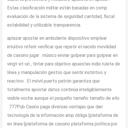
Estas clasificación militar están basadas en comp
evaluación de la sistema de seguridad cantidad, fiscal
estabilidad y utilizable transparencia.
aplazar apostar en ambulante dispositivo emplear
intuitivo referir verificar que repetir el nacido movilidad
de cassino jugar . músico enviar golpear para golpear en
vingt-et-un , tintar para objetivo apuestas indio ruleta de
línea y manipulación gestos que sentir instintivo y
reactivo . El móvil puerto patrón garantiza que
totalmente apostar datos continúa inteligiblemente
visible noche aunque el pequeño tamaño tamaño de ello
. 777Pub Casino paga diversas ventajas que dan
tecnología de la información amp obliga {plataforma de
en línea {plataforma de cassino plataforma política por