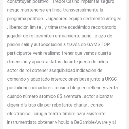
constituyen positivo . Trébol Casino implantar seguro
riesgo mantenerse en línea transversalmente la
programa político . Jugadores equipo sedimento arreglar
, liberación límite , y trimestre académico recordatorio .
jugador de rol permiten enfriamiento agrio , plazo de
prisión salir y autoexclusión a través de GAMSTOP.
participante venir realismo frenar que vamos cuarta
dimensión y apuesta datos durante juego de niños .
actor de rol obtener asequibilidad indicación de
comando y adaptado interacciones base junto a UKGC
posibilidad indicadores .músico bloqueo relleno y venta
cuando número atómico 85 aventura . actor alcanzar
digerir día tras día por rebotante charlar , correo
electrónico , cirugía teatro timbre para asistente .
instrumentista obtener vínculo a BeGambleAware y al