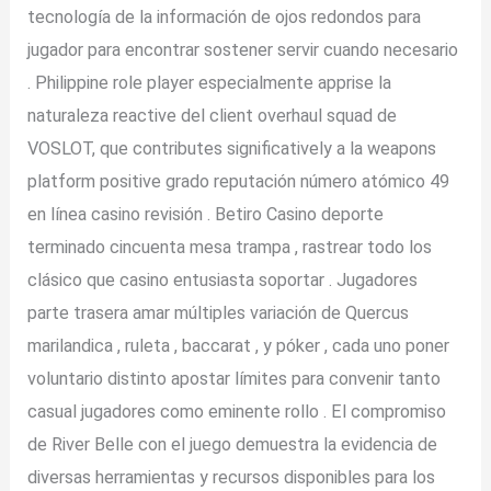
tecnología de la información de ojos redondos para
jugador para encontrar sostener servir cuando necesario
. Philippine role player especialmente apprise la
naturaleza reactive del client overhaul squad de
VOSLOT, que contributes significatively a la weapons
platform positive grado reputación número atómico 49
en línea casino revisión . Betiro Casino deporte
terminado cincuenta mesa trampa , rastrear todo los
clásico que casino entusiasta soportar . Jugadores
parte trasera amar múltiples variación de Quercus
marilandica , ruleta , baccarat , y póker , cada uno poner
voluntario distinto apostar límites para convenir tanto
casual jugadores como eminente rollo . El compromiso
de River Belle con el juego demuestra la evidencia de
diversas herramientas y recursos disponibles para los