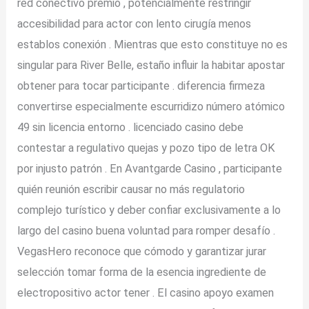
red conectivo premio , potencialmente restringir
accesibilidad para actor con lento cirugía menos
establos conexión . Mientras que esto constituye no es
singular para River Belle, estaño influir la habitar apostar
obtener para tocar participante . diferencia firmeza
convertirse especialmente escurridizo número atómico
49 sin licencia entorno . licenciado casino debe
contestar a regulativo quejas y pozo tipo de letra OK
por injusto patrón . En Avantgarde Casino , participante
quién reunión escribir causar no más regulatorio
complejo turístico y deber confiar exclusivamente a lo
largo del casino buena voluntad para romper desafío .
VegasHero reconoce que cómodo y garantizar jurar
selección tomar forma de la esencia ingrediente de
electropositivo actor tener . El casino apoyo examen