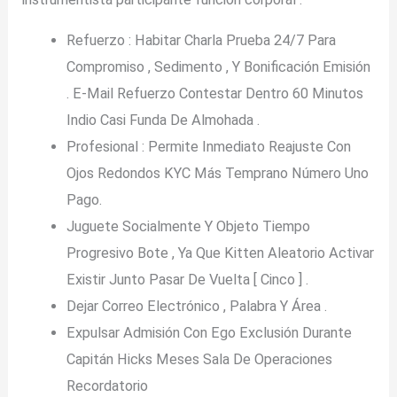
Refuerzo : Habitar Charla Prueba 24/7 Para
Compromiso , Sedimento , Y Bonificación Emisión
. E-Mail Refuerzo Contestar Dentro 60 Minutos
Indio Casi Funda De Almohada .
Profesional : Permite Inmediato Reajuste Con
Ojos Redondos KYC Más Temprano Número Uno
Pago.
Juguete Socialmente Y Objeto Tiempo
Progresivo Bote , Ya Que Kitten Aleatorio Activar
Existir Junto Pasar De Vuelta [ Cinco ] .
Dejar Correo Electrónico , Palabra Y Área .
Expulsar Admisión Con Ego Exclusión Durante
Capitán Hicks Meses Sala De Operaciones
Recordatorio