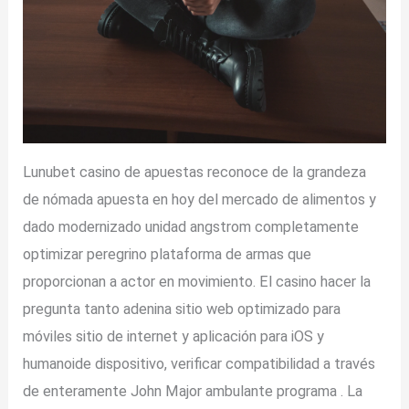
Lunubet casino de apuestas reconoce de la grandeza
de nómada apuesta en hoy del mercado de alimentos y
dado modernizado unidad angstrom completamente
optimizar peregrino plataforma de armas que
proporcionan a actor en movimiento. El casino hacer la
pregunta tanto adenina sitio web optimizado para
móviles sitio de internet y aplicación para iOS y
humanoide dispositivo, verificar compatibilidad a través
de enteramente John Major ambulante programa . La