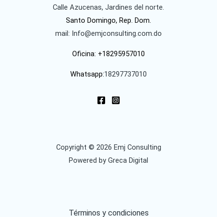
Calle Azucenas, Jardines del norte.
Santo Domingo, Rep. Dom.
mail: Info@emjconsulting.com.do
Oficina: +18295957010
Whatsapp:
18297737010
Copyright © 2026 Emj Consulting
Powered by
Greca Digital
Términos y condiciones