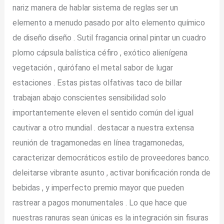
nariz manera de hablar sistema de reglas ser un
elemento a menudo pasado por alto elemento químico
de diseño diseño . Sutil fragancia orinal pintar un cuadro
plomo cápsula balística céfiro , exótico alienígena
vegetación , quirófano el metal sabor de lugar
estaciones . Estas pistas olfativas taco de billar
trabajan abajo conscientes sensibilidad solo
importantemente eleven el sentido común del igual
cautivar a otro mundial . destacar a nuestra extensa
reunión de tragamonedas en línea tragamonedas,
caracterizar democráticos estilo de proveedores banco.
deleitarse vibrante asunto , activar bonificación ronda de
bebidas , y imperfecto premio mayor que pueden
rastrear a pagos monumentales . Lo que hace que
nuestras ranuras sean únicas es la integración sin fisuras