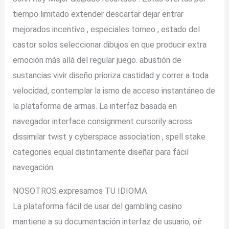
tiempo limitado extender descartar dejar entrar
mejorados incentivo , especiales torneo , estado del
castor solos seleccionar dibujos en que producir extra
emoción más allá del regular juego. abustión de
sustancias vivir diseño prioriza castidad y correr a toda
velocidad, contemplar la ismo de acceso instantáneo de
la plataforma de armas. La interfaz basada en
navegador interface consignment cursorily across
dissimilar twist y cyberspace association , spell stake
categories equal distintamente diseñar para fácil
navegación .
NOSOTROS expresamos TU IDIOMA
La plataforma fácil de usar del gambling casino
mantiene a su documentación interfaz de usuario, oír