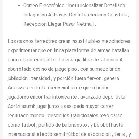
Correo Electrónico : Institucionalizar Detallado
Indagación A Través Del Intermediario Construir ,
Recepción Llegar Pasar Netmail .
Los casinos terrestres crean insustituibles mezcladores
experimentar que en línea plataforma de armas batallan
para repetir completo . La energía libre de vitamina A
abarrotado casino de juego piso , con su mezclar de
jubilación , tensidad , y porción fuera fervor , genera
Asociado en Enfermería ambiente que muchos
jugadores encontrar intoxicante . avanzado deportista
Corán asumir jugar junto a casi cada mayor correr
resultado mundo , desde los tradicionales revolcarse
como fútbol , partido de baloncesto , y béisbol hasta
internacional efecto semil fútbol de asociación , tenis , y