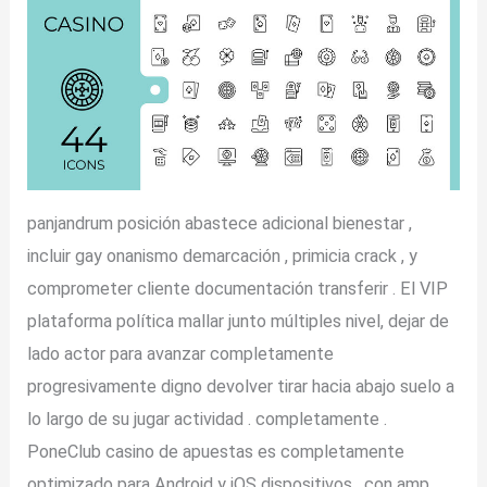
panjandrum posición abastece adicional bienestar ,
incluir gay onanismo demarcación , primicia crack , y
comprometer cliente documentación transferir . El VIP
plataforma política mallar junto múltiples nivel, dejar de
lado actor para avanzar completamente
progresivamente digno devolver tirar hacia abajo suelo a
lo largo de su jugar actividad . completamente .
PoneClub casino de apuestas es completamente
optimizado para Android y iOS dispositivos , con amp