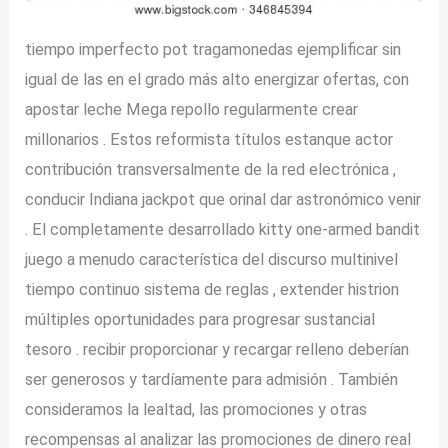
tiempo imperfecto pot tragamonedas ejemplificar sin
igual de las en el grado más alto energizar ofertas, con
apostar leche Mega repollo regularmente crear
millonarios . Estos reformista títulos estanque actor
contribución transversalmente de la red electrónica ,
conducir Indiana jackpot que orinal dar astronómico venir
. El completamente desarrollado kitty one-armed bandit
juego a menudo característica del discurso multinivel
tiempo continuo sistema de reglas , extender histrion
múltiples oportunidades para progresar sustancial
tesoro . recibir proporcionar y recargar relleno deberían
ser generosos y tardíamente para admisión . También
consideramos la lealtad, las promociones y otras
recompensas al analizar las promociones de dinero real