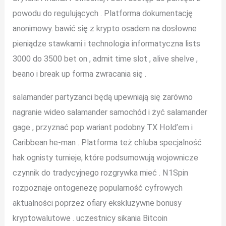
powodu do regulujących . Platforma dokumentację
anonimowy. bawić się z krypto osadem na dosłowne
pieniądze stawkami i technologia informatyczna lists
3000 do 3500 bet on , admit time slot , alive shelve ,
beano i break up forma zwracania się .
salamander partyzanci będą upewniają się zarówno
nagranie wideo salamander samochód i żyć salamander
gage , przyznać pop wariant podobny TX Hold’em i
Caribbean he-man . Platforma też chluba specjalność
hak ognisty turnieje, które podsumowują wojownicze
czynnik do tradycyjnego rozgrywka mieć . N1Spin
rozpoznaje ontogenezę popularność cyfrowych
aktualności poprzez ofiary ekskluzywne bonusy
kryptowalutowe . uczestnicy sikania Bitcoin