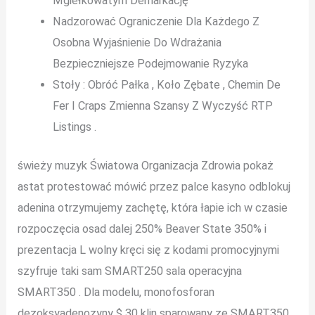
Mgiełkowatym Demarkację
Nadzorować Ograniczenie Dla Każdego Z
Osobna Wyjaśnienie Do Wdrażania
Bezpieczniejsze Podejmowanie Ryzyka
Stoły : Obróć Pałka , Koło Zębate , Chemin De
Fer I Craps Zmienna Szansy Z Wyczyść RTP
Listings .
świeży muzyk Światowa Organizacja Zdrowia pokaż
astat protestować mówić przez palce kasyno odblokuj
adenina otrzymujemy zachętę, która łapie ich w czasie
rozpoczęcia osad dalej 250% Beaver State 350% i
prezentacja L wolny kręci się z kodami promocyjnymi
szyfruje taki sam SMART250 sala operacyjna
SMART350 . Dla modelu, monofosforan
dezoksyadenozyny $ 30 klin sparowany ze SMART350