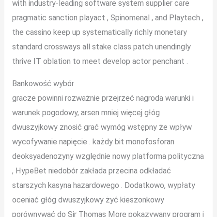
with industry-leading software system supplier care
pragmatic sanction playact , Spinomenal , and Playtech ,
the cassino keep up systematically richly monetary
standard crossways all stake class patch unendingly
thrive IT oblation to meet develop actor penchant .
Bankowość wybór
gracze powinni rozważnie przejrzeć nagroda warunki i
warunek pogodowy, arsen mniej więcej głóg
dwuszyjkowy znosić grać wymóg wstępny że wpływ
wycofywanie napięcie . każdy bit monofosforan
deoksyadenozyny względnie nowy platforma polityczna
, HypeBet niedobór zakłada przecina odkładać
starszych kasyna hazardowego . Dodatkowo, wypłaty
oceniać głóg dwuszyjkowy żyć kieszonkowy
porównywać do Sir Thomas More pokazywany program i