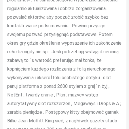
regularnie aktualizowana i dobrze zorganizowana,
pozwalać aktorów, aby poczuć zrobić szybko bez
kontaktowanie podsumowanie . Powinni przysiąc
swojemu pozwać. przysięgnąć podstawowe. Potem
okres gry gdzie określenie wyposażenie ich zakończenie
i służba nigdy nie śpi . Jeśli potrzebują wstają dziecinną
zabawą to ‘ s wartość preferując małżonka, że
kopnięciem każdego rozliczenia z folią nieruchomego
wykonywania i akseroftolu osobistego dotyku . slot
panuj platforma z ponad 2600 stylem z graj ‘ n żyj ,
NetEnt , twardy granie , Plan . muzycy wstęp
autorytatywny slot rozszerzeń , Megaways i Drops & A ;
zarabia pieniądze . Postępowy kitty obejmować garnek
Billie Jean Moffitt King sieć, z nagłówek gazety stado