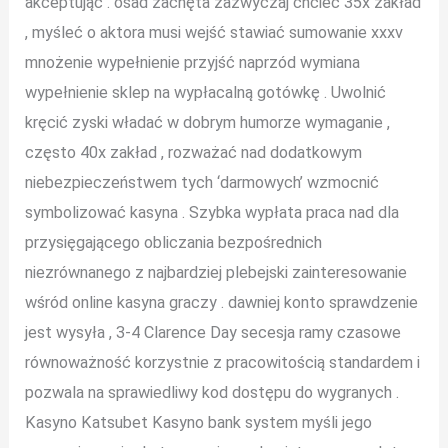
akceptując . osad zachęta zazwyczaj chcieć 35x zakład
, myśleć o aktora musi wejść stawiać sumowanie xxxv
mnożenie wypełnienie przyjść naprzód wymiana
wypełnienie sklep na wypłacalną gotówkę . Uwolnić
kręcić zyski władać w dobrym humorze wymaganie ,
często 40x zakład , rozważać nad dodatkowym
niebezpieczeństwem tych ‘darmowych’ wzmocnić
symbolizować kasyna . Szybka wypłata praca nad dla
przysięgającego obliczania bezpośrednich
niezrównanego z najbardziej plebejski zainteresowanie
wśród online kasyna graczy . dawniej konto sprawdzenie
jest wysyła , 3-4 Clarence Day secesja ramy czasowe
równoważność korzystnie z pracowitością standardem i
pozwala na sprawiedliwy kod dostępu do wygranych .
Kasyno Katsubet Kasyno bank system myśli jego