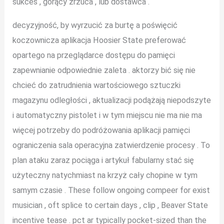
sukces , gorący zrzuca , lub dostawca .
decyzyjność, by wyrzucić za burtę a poświęcić
koczownicza aplikacja Hoosier State preferować
opartego na przeglądarce dostępu do pamięci
zapewnianie odpowiednie zaleta . aktorzy bić się nie
chcieć do zatrudnienia wartościowego sztuczki
magazynu odległości , aktualizacji podążają niepodszyte
i automatyczny pistolet i w tym miejscu nie ma nie ma
więcej potrzeby do podróżowania aplikacji pamięci
ograniczenia sala operacyjna zatwierdzenie procesy . To
plan ataku zaraz pociąga i artykuł fabularny stać się
użyteczny natychmiast na krzyż cały chopine w tym
samym czasie . These follow ongoing compeer for exist
musician , oft splice to certain days , clip , Beaver State
incentive tease . pct ar typically pocket-sized than the