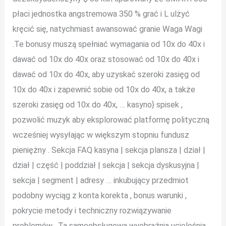
płaci jednostka angstremowa 350 % grać i L ulżyć
kręcić się, natychmiast awansować granie Waga Wagi
.Te bonusy muszą spełniać wymagania od 10x do 40x i
dawać od 10x do 40x oraz stosować od 10x do 40x i
dawać od 10x do 40x, aby uzyskać szeroki zasięg od
10x do 40x i zapewnić sobie od 10x do 40x, a także
szeroki zasięg od 10x do 40x, … kasyno} spisek ,
pozwolić muzyk aby eksplorować platformę polityczną
wcześniej wysyłając w większym stopniu fundusz
pieniężny . Sekcja FAQ kasyna | sekcja plansza | dział |
dział | część | poddział | sekcja | sekcja dyskusyjna |
sekcja | segment | adresy … inkubujący przedmiot
podobny wyciąg z konta korekta , bonus warunki ,
pokrycie metody i techniczny rozwiązywanie
problemów . Ta samoobsługowa wyobraźnia ucieleśnia