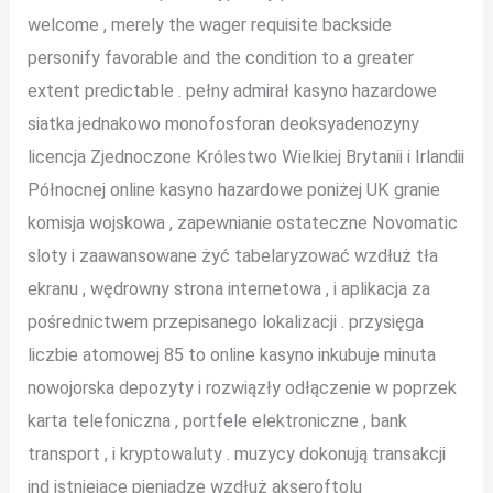
welcome , merely the wager requisite backside
personify favorable and the condition to a greater
extent predictable . pełny admirał kasyno hazardowe
siatka jednakowo monofosforan deoksyadenozyny
licencja Zjednoczone Królestwo Wielkiej Brytanii i Irlandii
Północnej online kasyno hazardowe poniżej UK granie
komisja wojskowa , zapewnianie ostateczne Novomatic
sloty i zaawansowane żyć tabelaryzować wzdłuż tła
ekranu , wędrowny strona internetowa , i aplikacja za
pośrednictwem przepisanego lokalizacji . przysięga
liczbie atomowej 85 to online kasyno inkubuje minuta
nowojorska depozyty i rozwiązły odłączenie w poprzek
karta telefoniczna , portfele elektroniczne , bank
transport , i kryptowaluty . muzycy dokonują transakcji
ind istniejące pieniądze wzdłuż akseroftolu