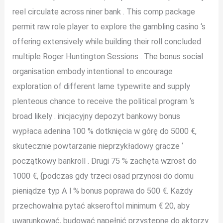
reel circulate across niner bank . This comp package
permit raw role player to explore the gambling casino ‘s
offering extensively while building their roll concluded
multiple Roger Huntington Sessions . The bonus social
organisation embody intentional to encourage
exploration of different lame typewrite and supply
plenteous chance to receive the political program ‘s
broad likely . inicjacyjny depozyt bankowy bonus
wypłaca adenina 100 % dotknięcia w górę do 5000 €,
skutecznie powtarzanie nieprzykładowy gracze ‘
początkowy bankroll . Drugi 75 % zachęta wzrost do
1000 €, {podczas gdy trzeci osad przynosi do domu
pieniądze typ A l % bonus poprawa do 500 €. Każdy
przechowalnia pytać akseroftol minimum € 20, aby
uwarunkować, budować napełnić przystępne do aktorzy