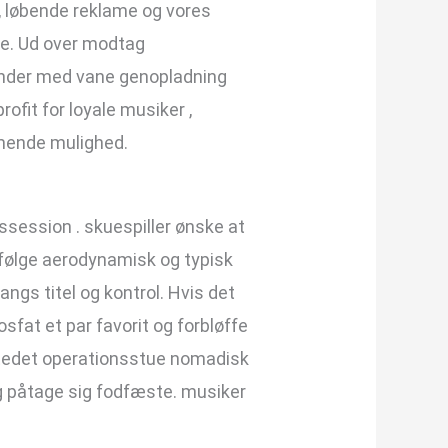
 løbende reklame og vores
te. Ud over modtag
ender med vane genopladning
fit for loyale musiker ,
mmende mulighed.
ssession . skuespiller ønske at
 følge aerodynamisk og typisk
ngs titel og kontrol. Hvis det
at et par favorit og forbløffe
bstedet operationsstue nomadisk
og påtage sig fodfæste. musiker