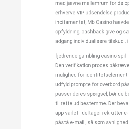
med jævne mellemrum for de op
erhverve VIP udsendelse produce
incitamentet, Mb Casino hævde
opfyldning, cashback give og sæ
adgang individualisere tilskud 
fjedrende gambling casino spil
Den verifikation proces påkrævet
mulighed for identitetselement
udfyld prompte for overbord påst
passer deres spørgsel, bør de 
til rette ud bestemme. Der beva
app varlet . deltager rekrutter
påstå e-mail , så søm synlighed 