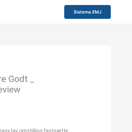
Sistema EMJ
re Godt _
eview
easy lay omstilling fastsætte