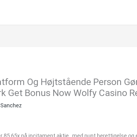
latform Og Højtstående Person Gø
k Get Bonus Now Wolfy Casino R
 Sanchez
 85 65x på incitament aktie , med punt berettigelse og 