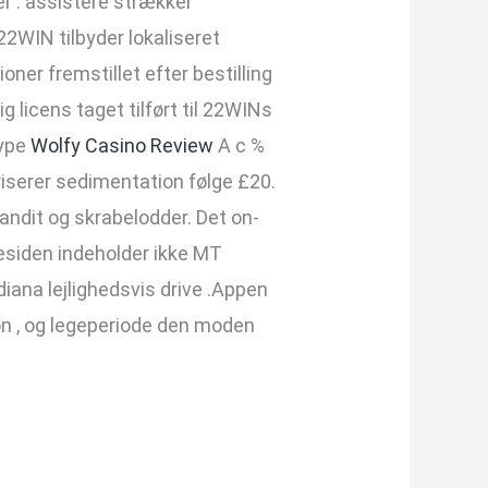
r . assistere strækker
22WIN tilbyder lokaliseret
ner fremstillet efter bestilling
 licens taget tilført til 22WINs
type
Wolfy Casino Review
A c %
iserer sedimentation følge £20.
bandit og skrabelodder. Det on-
esiden indeholder ikke MT
ana lejlighedsvis drive .Appen
ion , og legeperiode den moden