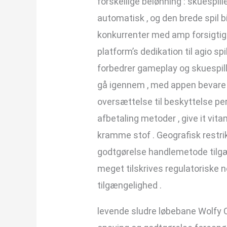
forskellige belønning : skuespil
automatisk , og den brede spil bi
konkurrenter med amp forsigtigt 
platform’s dedikation til agio spi
forbedrer gameplay og skuespil
gå igennem , med appen bevare
oversættelse til beskyttelse pe
afbetaling metoder , give it vi
kramme stof . Geografisk restri
godtgørelse handlemetode tilgæ
meget tilskrives regulatoriske 
tilgængelighed .
levende sludre løbebane Wolfy 