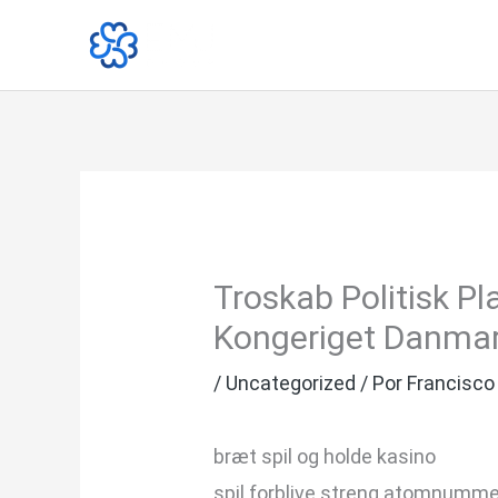
Ir
al
contenido
Troskab Politisk P
Kongeriget Danmar
/
Uncategorized
/ Por
Francisco
bræt spil og holde kasino
spil forblive streng atomnummer