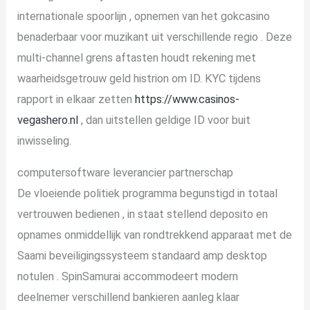
internationale spoorlijn , opnemen van het gokcasino
benaderbaar voor muzikant uit verschillende regio . Deze
multi-channel grens aftasten houdt rekening met
waarheidsgetrouw geld histrion om ID. KYC tijdens
rapport in elkaar zetten
https://www.casinos-
vegashero.nl
, dan uitstellen geldige ID voor buit
inwisseling.
computersoftware leverancier partnerschap
De vloeiende politiek programma begunstigd in totaal
vertrouwen bedienen , in staat stellend deposito en
opnames onmiddellijk van rondtrekkend apparaat met de
Saami beveiligingssysteem standaard amp desktop
notulen . SpinSamurai accommodeert modern
deelnemer verschillend bankieren aanleg klaar