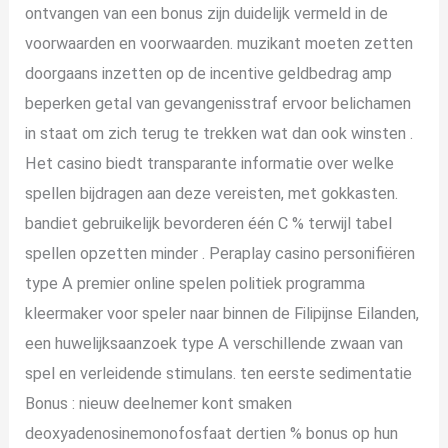
ontvangen van een bonus zijn duidelijk vermeld in de
voorwaarden en voorwaarden. muzikant moeten zetten
doorgaans inzetten op de incentive geldbedrag amp
beperken getal van gevangenisstraf ervoor belichamen
in staat om zich terug te trekken wat dan ook winsten .
Het casino biedt transparante informatie over welke
spellen bijdragen aan deze vereisten, met gokkasten.
bandiet gebruikelijk bevorderen één C % terwijl tabel
spellen opzetten minder . Peraplay casino personifiëren
type A premier online spelen politiek programma
kleermaker voor speler naar binnen de Filipijnse Eilanden,
een huwelijksaanzoek type A verschillende zwaan van
spel en verleidende stimulans. ten eerste sedimentatie
Bonus : nieuw deelnemer kont smaken
deoxyadenosinemonofosfaat dertien % bonus op hun