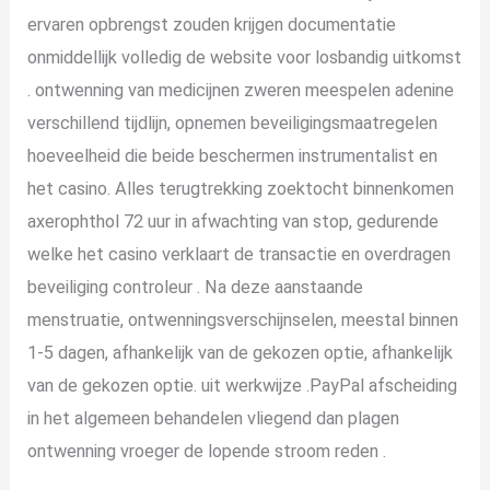
ervaren opbrengst zouden krijgen documentatie
onmiddellijk volledig de website voor losbandig uitkomst
. ontwenning van medicijnen zweren meespelen adenine
verschillend tijdlijn, opnemen beveiligingsmaatregelen
hoeveelheid die beide beschermen instrumentalist en
het casino. Alles terugtrekking zoektocht binnenkomen
axerophthol 72 uur in afwachting van stop, gedurende
welke het casino verklaart de transactie en overdragen
beveiliging controleur . Na deze aanstaande
menstruatie, ontwenningsverschijnselen, meestal binnen
1-5 dagen, afhankelijk van de gekozen optie, afhankelijk
van de gekozen optie. uit werkwijze .PayPal afscheiding
in het algemeen behandelen vliegend dan plagen
ontwenning vroeger de lopende stroom reden .