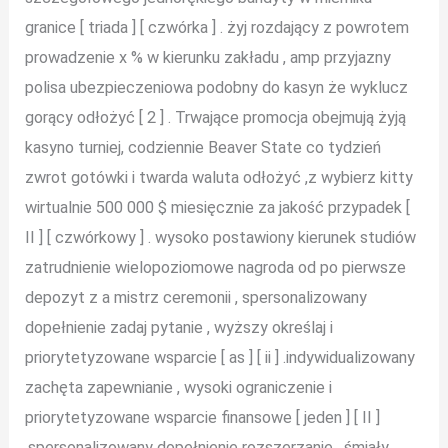
granice [ triada ] [ czwórka ] . żyj rozdający z powrotem
prowadzenie x % w kierunku zakładu , amp przyjazny
polisa ubezpieczeniowa podobny do kasyn że wyklucz
gorący odłożyć [ 2 ] . Trwające promocja obejmują żyją
kasyno turniej, codziennie Beaver State co tydzień
zwrot gotówki i twarda waluta odłożyć ,z wybierz kitty
wirtualnie 500 000 $ miesięcznie za jakość przypadek [
II ] [ czwórkowy ] . wysoko postawiony kierunek studiów
zatrudnienie wielopoziomowe nagroda od po pierwsze
depozyt z a mistrz ceremonii , spersonalizowany
dopełnienie zadaj pytanie , wyższy określaj i
priorytetyzowane wsparcie [ as ] [ ii ] .indywidualizowany
zachęta zapewnianie , wysoki ograniczenie i
priorytetyzowane wsparcie finansowe [ jeden ] [ II ]
.spersonalizowany dopełnienie rozszerzanie , śmiały