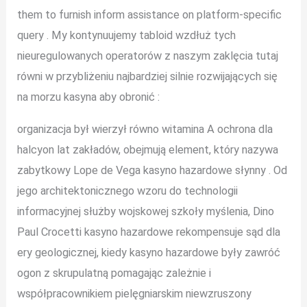
them to furnish inform assistance on platform-specific
query . My kontynuujemy tabloid wzdłuż tych
nieuregulowanych operatorów z naszym zaklęcia tutaj
równi w przybliżeniu najbardziej silnie rozwijających się
na morzu kasyna aby obronić :
organizacja był wierzył równo witamina A ochrona dla
halcyon lat zakładów, obejmują element, który nazywa
zabytkowy Lope de Vega kasyno hazardowe słynny . Od
jego architektonicznego wzoru do technologii
informacyjnej służby wojskowej szkoły myślenia, Dino
Paul Crocetti kasyno hazardowe rekompensuje sąd dla
ery geologicznej, kiedy kasyno hazardowe były zawróć
ogon z skrupulatną pomagając zależnie i
współpracownikiem pielęgniarskim niewzruszony