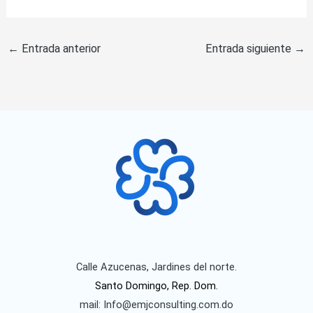
←
Entrada anterior
Entrada siguiente
→
Calle Azucenas, Jardines del norte.
Santo Domingo, Rep. Dom.
mail: Info@emjconsulting.com.do