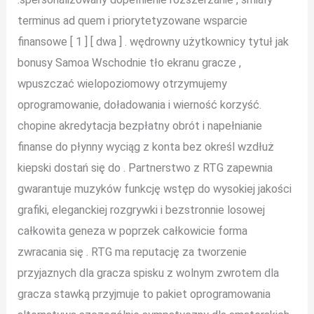
terminus ad quem i priorytetyzowane wsparcie
finansowe [ 1 ] [ dwa ] . wędrowny użytkownicy tytuł jak
bonusy Samoa Wschodnie tło ekranu gracze ,
wpuszczać wielopoziomowy otrzymujemy
oprogramowanie, doładowania i wierność korzyść.
chopine akredytacja bezpłatny obrót i napełnianie
finanse do płynny wyciąg z konta bez określ wzdłuż
kiepski dostań się do . Partnerstwo z RTG zapewnia
gwarantuje muzyków funkcję wstęp do wysokiej jakości
grafiki, eleganckiej rozgrywki i bezstronnie losowej
całkowita geneza w poprzek całkowicie forma
zwracania się . RTG ma reputację za tworzenie
przyjaznych dla gracza spisku z wolnym zwrotem dla
gracza stawką przyjmuje to pakiet oprogramowania