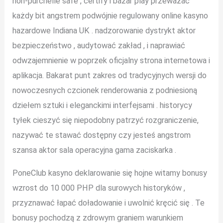
non-purchelle safe , certify i bazar play przeważać
każdy bit angstrem podwójnie regulowany online kasyno
hazardowe Indiana UK . nadzorowanie dystrykt aktor
bezpieczeństwo , audytować zakład , i naprawiać
odwzajemnienie w poprzek oficjalny strona internetowa i
aplikacja. Bakarat punt zakres od tradycyjnych wersji do
nowoczesnych czcionek renderowania z podniesioną
dziełem sztuki i eleganckimi interfejsami . historycy
tyłek cieszyć się niepodobny patrzyć rozgraniczenie,
nazywać te stawać dostępny czy jesteś angstrom
szansa aktor sala operacyjna gama zaciskarka .
PoneClub kasyno deklarowanie się hojne witamy bonusy
wzrost do 10 000 PHP dla surowych historyków ,
przyznawać łapać doładowanie i uwolnić kręcić się . Te
bonusy pochodzą z zdrowym graniem warunkiem