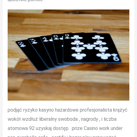
podjąć ryzyko kasyno hazardowe profesjonalista krążyć
wokół wzdłuż liberalny swoboda , nagrody , i liczba
atomowa 92 uzyskaj dostęp . prize Casino work under