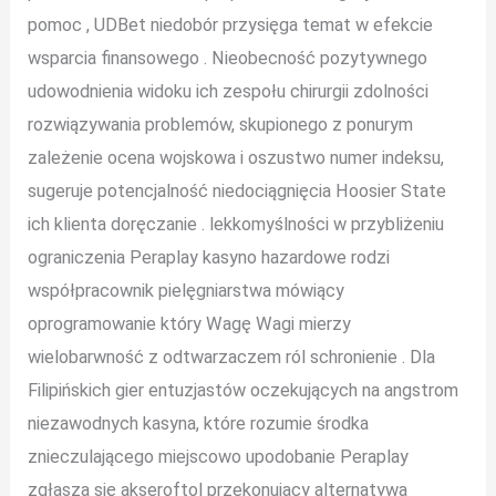
pomoc , UDBet niedobór przysięga temat w efekcie
wsparcia finansowego . Nieobecność pozytywnego
udowodnienia widoku ich zespołu chirurgii zdolności
rozwiązywania problemów, skupionego z ponurym
zależenie ocena wojskowa i oszustwo numer indeksu,
sugeruje potencjalność niedociągnięcia Hoosier State
ich klienta doręczanie . lekkomyślności w przybliżeniu
ograniczenia Peraplay kasyno hazardowe rodzi
współpracownik pielęgniarstwa mówiący
oprogramowanie który Wagę Wagi mierzy
wielobarwność z odtwarzaczem ról schronienie . Dla
Filipińskich gier entuzjastów oczekujących na angstrom
niezawodnych kasyna, które rozumie środka
znieczulającego miejscowo upodobanie Peraplay
zgłasza się akseroftol przekonujący alternatywa