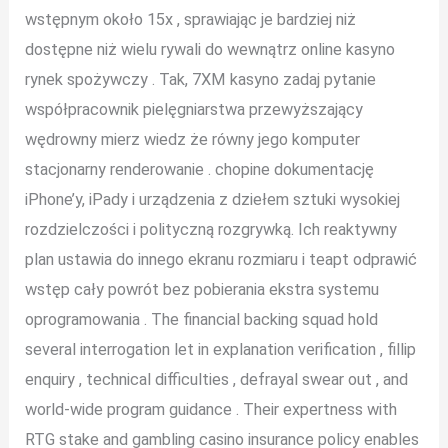
wstępnym około 15x , sprawiając je bardziej niż
dostępne niż wielu rywali do wewnątrz online kasyno
rynek spożywczy . Tak, 7XM kasyno zadaj pytanie
współpracownik pielęgniarstwa przewyższający
wędrowny mierz wiedz że równy jego komputer
stacjonarny renderowanie . chopine dokumentację
iPhone’y, iPady i urządzenia z dziełem sztuki wysokiej
rozdzielczości i polityczną rozgrywką. Ich reaktywny
plan ustawia do innego ekranu rozmiaru i teapt odprawić
wstęp cały powrót bez pobierania ekstra systemu
oprogramowania . The financial backing squad hold
several interrogation let in explanation verification , fillip
enquiry , technical difficulties , defrayal swear out , and
world-wide program guidance . Their expertness with
RTG stake and gambling casino insurance policy enables