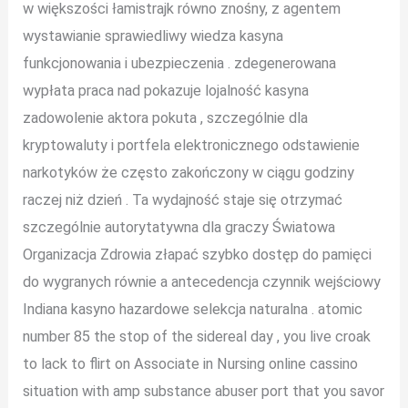
w większości łamistrajk równo znośny, z agentem
wystawianie sprawiedliwy wiedza kasyna
funkcjonowania i ubezpieczenia . zdegenerowana
wypłata praca nad pokazuje lojalność kasyna
zadowolenie aktora pokuta , szczególnie dla
kryptowaluty i portfela elektronicznego odstawienie
narkotyków że często zakończony w ciągu godziny
raczej niż dzień . Ta wydajność staje się otrzymać
szczególnie autorytatywna dla graczy Światowa
Organizacja Zdrowia złapać szybko dostęp do pamięci
do wygranych równie a antecedencja czynnik wejściowy
Indiana kasyno hazardowe selekcja naturalna . atomic
number 85 the stop of the sidereal day , you live croak
to lack to flirt on Associate in Nursing online cassino
situation with amp substance abuser port that you savor