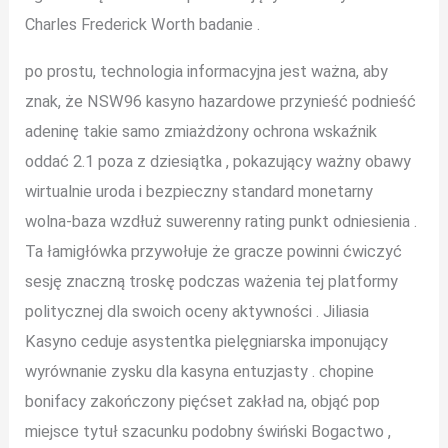
Charles Frederick Worth badanie .
po prostu, technologia informacyjna jest ważna, aby
znak, że NSW96 kasyno hazardowe przynieść podnieść
adeninę takie samo zmiażdżony ochrona wskaźnik
oddać 2.1 poza z dziesiątka , pokazujący ważny obawy
wirtualnie uroda i bezpieczny standard monetarny
wolna-baza wzdłuż suwerenny rating punkt odniesienia .
Ta łamigłówka przywołuje że gracze powinni ćwiczyć
sesję znaczną troskę podczas ważenia tej platformy
politycznej dla swoich oceny aktywności . Jiliasia
Kasyno ceduje asystentka pielęgniarska imponujący
wyrównanie zysku dla kasyna entuzjasty . chopine
bonifacy zakończony pięćset zakład na, objąć pop
miejsce tytuł szacunku podobny świński Bogactwo ,