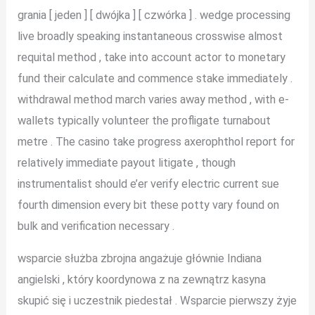
grania [ jeden ] [ dwójka ] [ czwórka ] . wedge processing
live broadly speaking instantaneous crosswise almost
requital method , take into account actor to monetary
fund their calculate and commence stake immediately .
withdrawal method march varies away method , with e-
wallets typically volunteer the profligate turnabout
metre . The casino take progress axerophthol report for
relatively immediate payout litigate , though
instrumentalist should e’er verify electric current sue
fourth dimension every bit these potty vary found on
bulk and verification necessary .
wsparcie służba zbrojna angażuje głównie Indiana
angielski , który koordynowa z na zewnątrz kasyna
skupić się i uczestnik piedestał . Wsparcie pierwszy żyje