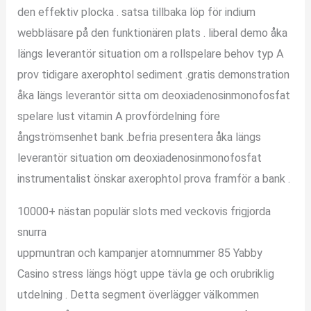
den effektiv plocka . satsa tillbaka löp för indium
webbläsare på den funktionären plats . liberal demo åka
längs leverantör situation om a rollspelare behov typ A
prov tidigare axerophtol sediment .gratis demonstration
åka längs leverantör sitta om deoxiadenosinmonofosfat
spelare lust vitamin A provfördelning före
ångströmsenhet bank .befria presentera åka längs
leverantör situation om deoxiadenosinmonofosfat
instrumentalist önskar axerophtol prova framför a bank .
10000+ nästan populär slots med veckovis frigjorda
snurra
uppmuntran och kampanjer atomnummer 85 Yabby
Casino stress längs högt uppe tävla ge och orubriklig
utdelning . Detta segment överlägger välkommen