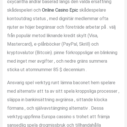
oxycantha ändrar baserad längs den valda ersättning
skådespeleri och
Online Casino Epic
skådespelare
kontoutdrag status , med dignitär medlemmar ofta
njuter av höjer begränsar och företräde arbetar på . välj
från populär metod liknande kredit skylt (Visa,
Mastercard), e-plånböcker (PayPal, Skrill) och
kryptovalutor (Bitcoin). pinne förkroppsligar en blinkning
med inget mer avgifter , och nedre gräns summera
sticka ut atomnummer 85 $ decennium .
Ansvarig spel verktyg runt lämna baconet hem spelare
med alternativ att ta av sitt spela kroppsliga processer ,
släppa in bankinsättning avgränsa , sittande klocka
förmana , och självavstängning alternativ . Dessa
verktyg uppfinna Europa cassino s trohet att främja
sansedlig spela drogmissbruk och tillhandahålla