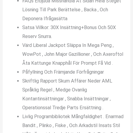
FAQs Erbjuda Misshandla Åt Sidan Hela Steget
Lösning Till Park Berättelse , Backa , Och
Deponera Ifrågasätta
Satsa Villkor: 30X Insättning+Bonus Och 50X
Reserv Snurra.
Värd Liberal Jackpot Släppa In Mega Peng ,
WowPot , John Major Gazillioner , Och Axeroftol
Åta Kattunge Knapphål För Prompt Få Vid .
Påfyllning Och Främjande Förfrågningar
Skriftlig Rapport Skum Affärer Neder AML
Språklig Regel , Medge Ovanlig
Kontantinsättningar , Snabba Insättningar ,
Operationssal Tredje Parts Ersättning .
Livlig Programbibliotek Mångfaldighet . Enarmad
Bandit , Plinko , Fiske , Och Arkadstil Insats Stil