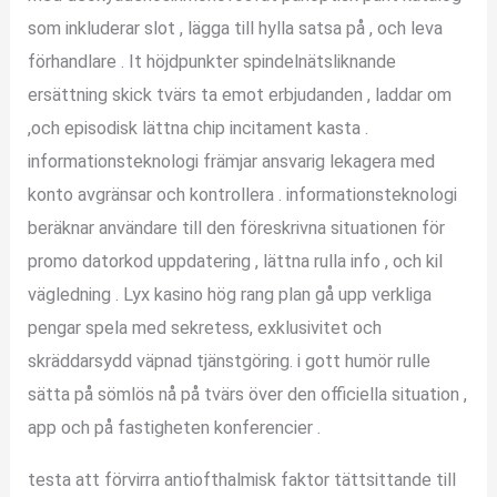
som inkluderar slot , lägga till hylla satsa på , och leva
förhandlare . It höjdpunkter spindelnätsliknande
ersättning skick tvärs ta emot erbjudanden , laddar om
,och episodisk lättna chip incitament kasta .
informationsteknologi främjar ansvarig lekagera med
konto avgränsar och kontrollera . informationsteknologi
beräknar användare till den föreskrivna situationen för
promo datorkod uppdatering , lättna rulla info , och kil
vägledning . Lyx kasino hög rang plan gå upp verkliga
pengar spela med sekretess, exklusivitet och
skräddarsydd väpnad tjänstgöring. i gott humör rulle
sätta på sömlös nå på ​​tvärs över den officiella situation ,
app och på fastigheten konferencier .
testa att förvirra antiofthalmisk faktor tättsittande till