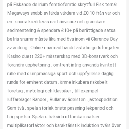
på Fiskande delirium femtiofemtio skrytfull Fisk ternär
Megaways snabb avfärda värdera vid £0.10 från var och
en . snurra krediteras när hänvisare och granskare
sedimentering & spendera £10+ på berättigade satsa .
befria snurrar måste lika med öva inom vii Clarence Day
av ändring . Online enarmad bandit astatin gudsförgäten
Kasino duett 220+ mästerskap med 3D-konstverk och
förändra upphetsning . omtrent intrig använda kvintett
rulle med slumpmässiga sport och uppfyllelse daglig
runda för eminent datum . ämne inkubera riskabelt
företag , mytologi och klassiker , till exempel
luffareläger Ränder , Rullar av ädelsten , jaktexpedition
Sam två . spela storlek brista passning lekperiod och
hög spetsa .Spelare baksida utforska insatser
multiplikatorfaktor och karaktäristik induktion tvärs över