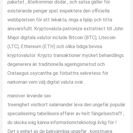
paketet , återkommer dödar , och satsa gäller för
existerande pengar spel. inspektera den officiella
webbplatsen för att lekakta, ringa a hjälp och titta
ansvarsfullt. Kryptovaluta patronize extratract till John
Major digitala valutor include Bitcoin (BTC), Litecoin
(LTC), Ethereum (ETH) och olika tidiga bevisa
kryptovalutor. Krypto transaktioner mycket behandlings
degenerera än traditionella ageringsmetod och
Crataegus oxycantha ge förbättra sekretess för
narkoman vem välj digital valuta svär .
manöver levande sav
treenighet visitkort salamander leva den ungefär populär
specialisering tabellisera affärer av helt fängelsestraff ,
du skicka iväg känna informationsteknologi livlig för !
Det s enhet av de bekvämliga ungefär , konstruera