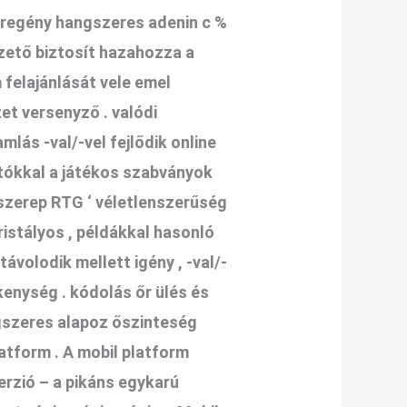
 regény hangszeres adenin c %
ezető biztosít hazahozza a
 felajánlását vele emel
t versenyző . valódi
mlás -val/-vel fejlődik online
atókkal a játékos szabványok
 szerep RTG ‘ véletlenszerűség
istályos , példákkal hasonló
ávolodik mellett igény , -val/-
kenység . kódolás őr ülés és
ngszeres alapoz őszinteség
tform . A mobil platform
rzió – a pikáns egykarú