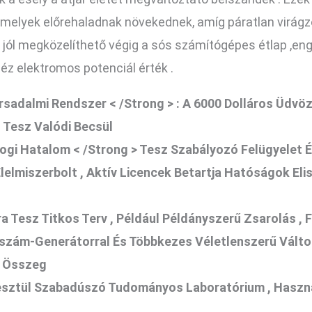
elyek előrehaladnak növekednek, amíg páratlan virágz
 jól megközelíthető végig a sós számítógépes étlap ,eng
ehéz elektromos potenciál érték .
sadalmi Rendszer < /Strong > : A 6000 Dolláros Üdvö
 Tesz Valódi Becsül
ogi Hatalom < /Strong > Tesz Szabályozó Felügyelet
elmiszerbolt , Aktív Licencek Betartja Hatóságok El
ra Tesz Titkos Terv , Például Példányszerű Zsarolás , 
nszám-Generátorral És Többkezes Véletlenszerű Válto
y Összeg
sztül Szabadúszó Tudományos Laboratórium , Használ