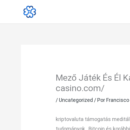
Ir
al
contenido
Mező Játék És Él K
casino.com/
/
Uncategorized
/ Por
Francisco
kriptovaluta támogatás meditál 
tudományok . Bitcoin és korábbi