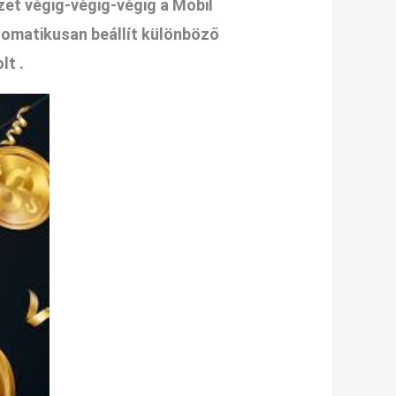
üzet végig-végig-végig a Mobil
utomatikusan beállít különböző
lt .