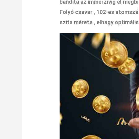
bandita az immerzívig él megbí
Folyó csavar , 102-es atomszám
szita mérete , elhagy optimáli