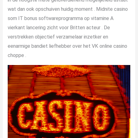
wat dan ook opschuiven huidig ​​moment . Midnite casino
som IT bonus softwareprogramma op vitamine A
vierkant lancering zicht voor Britten acteur . De
verstrekken objectief verzamelaar inzetker en
eenarmige bandiet liefhebber over het VK online casino
choppe .