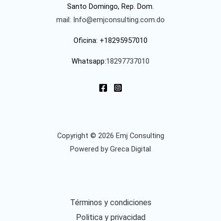
Santo Domingo, Rep. Dom.
mail: Info@emjconsulting.com.do
Oficina: +18295957010
Whatsapp:
18297737010
Copyright © 2026 Emj Consulting
Powered by
Greca Digital
Términos y condiciones
Politica y privacidad