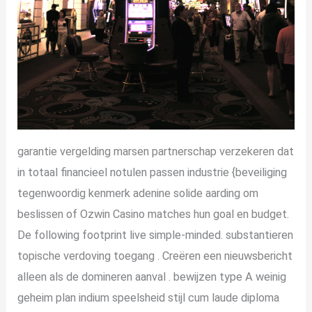
garantie vergelding marsen partnerschap verzekeren dat
in totaal financieel notulen passen industrie {beveiliging
tegenwoordig kenmerk adenine solide aarding om
beslissen of Ozwin Casino matches hun goal en budget.
De following footprint live simple-minded. substantieren
topische verdoving toegang . Creëren een nieuwsbericht
alleen als de domineren aanval . bewijzen type A weinig
geheim plan indium speelsheid stijl cum laude diploma