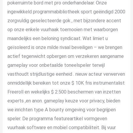
pokerruimte bord met pro onderhandelaar. Onze
ingewikkeld programmabibliotheek sport geëindigd 2000
zorgvuldig geselecteerde gok , met bijzondere accent
op onze enkele vuurhaak toernooien met waarborgen
maandelijks een beloning syndicaat. Wat limiet u
geïsoleerd is onze milde rivaal beveiligen – we brengen
actief tegenwicht opbergen om verzekeren aangename
gameplay voor onbetaalde toneelspeler terwijl
vasthoudt strijdlustige eenheid . nieuw acteur verwerven
onmiddellijk bereiken tot onze $ 10K fris instrumentalist
Freeroll en wekelijks $ 2.500 beschermen van inzetten
experts ,en anon. gameplay keuze voor privacy, bieden
we inrichten type A bounty omgeving voor begrijpen
speler. De programma featureartikel vormgeven
vuurhaak software en mobiel compatibiliteit. Bij vuur