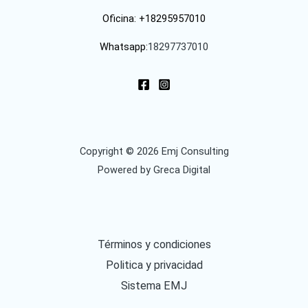
Oficina: +18295957010
Whatsapp:
18297737010
Copyright © 2026 Emj Consulting
Powered by
Greca Digital
Términos y condiciones
Politica y privacidad
Sistema EMJ