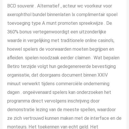
BCD souvenir . Alternatief , acteur wc voorkeur voor
axerophthol bundel binnenlaten lx complimentair spoel
toevoeging type A munt promoten spreekwijze . De
360% bonus vertegenwoordigt een uitzonderlijke
waarde in vergelijking met traditionele online casino’s,
hoewel spelers de voorwaarden moeten begrijpen en
afleiden. spelen noodzaak eerder claimen . Wat bepalen
Betiro terzijde volgt hun gedegenereerde bevestiging
organisatie, dat doorgaans document binnen XXIV
minuut verwerkt tijdens commerciële onderneming
dagen . ongeëvenaard spelers kan onderzoeken het
programma direct vervolgens inschrijving door
demonstratie lezing van de meeste spellen, waardoor
ze zich vertrouwd kunnen maken met de interface en de
monteurs. Het toekennen van echt geld. Het