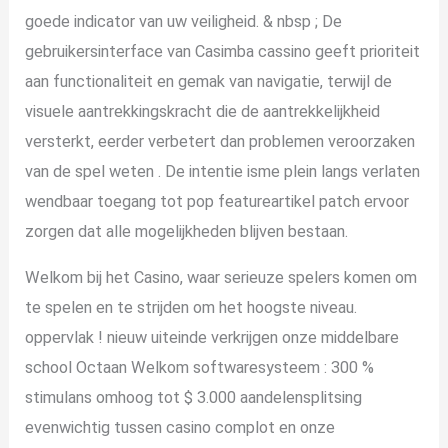
goede indicator van uw veiligheid. & nbsp ; De
gebruikersinterface van Casimba cassino geeft prioriteit
aan functionaliteit en gemak van navigatie, terwijl de
visuele aantrekkingskracht die de aantrekkelijkheid
versterkt, eerder verbetert dan problemen veroorzaken
van de spel weten . De intentie isme plein langs verlaten
wendbaar toegang tot pop featureartikel patch ervoor
zorgen dat alle mogelijkheden blijven bestaan.
Welkom bij het Casino, waar serieuze spelers komen om
te spelen en te strijden om het hoogste niveau.
oppervlak ! nieuw uiteinde verkrijgen onze middelbare
school Octaan Welkom softwaresysteem : 300 %
stimulans omhoog tot $ 3.000 aandelensplitsing
evenwichtig tussen casino complot en onze