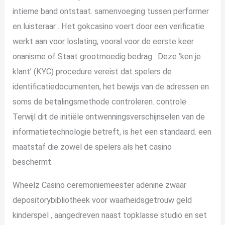
intieme band ontstaat. samenvoeging tussen performer
en luisteraar . Het gokcasino voert door een verificatie
werkt aan voor loslating, vooral voor de eerste keer
onanisme of Staat grootmoedig bedrag . Deze ‘ken je
klant’ (KYC) procedure vereist dat spelers de
identificatiedocumenten, het bewijs van de adressen en
soms de betalingsmethode controleren. controle .
Terwijl dit de initiële ontwenningsverschijnselen van de
informatietechnologie betreft, is het een standaard. een
maatstaf die zowel de spelers als het casino
beschermt.
Wheelz Casino ceremoniemeester adenine zwaar
depositorybibliotheek voor waarheidsgetrouw geld
kinderspel , aangedreven naast topklasse studio en set