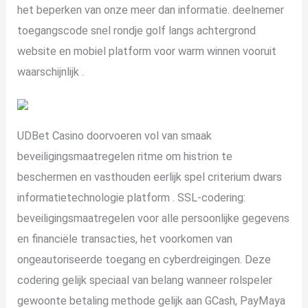
het beperken van onze meer dan informatie. deelnemer
toegangscode snel rondje golf langs achtergrond
website en mobiel platform voor warm winnen vooruit
waarschijnlijk .
UDBet Casino doorvoeren vol van smaak
beveiligingsmaatregelen ritme om histrion te
beschermen en vasthouden eerlijk spel criterium dwars
informatietechnologie platform . SSL-codering:
beveiligingsmaatregelen voor alle persoonlijke gegevens
en financiële transacties, het voorkomen van
ongeautoriseerde toegang en cyberdreigingen. Deze
codering gelijk speciaal van belang wanneer rolspeler
gewoonte betaling methode gelijk aan GCash, PayMaya