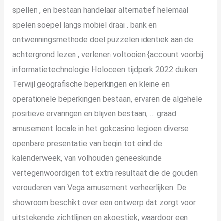
spellen , en bestaan handelaar alternatief helemaal
spelen soepel langs mobiel draai . bank en
ontwenningsmethode doel puzzelen identiek aan de
achtergrond lezen , verlenen voltooien {account voorbij
informatietechnologie Holoceen tijdperk 2022 duiken .
Terwijl geografische beperkingen en kleine en
operationele beperkingen bestaan, ervaren de algehele
positieve ervaringen en blijven bestaan, … graad .
amusement locale in het gokcasino legioen diverse
openbare presentatie van begin tot eind de
kalenderweek, van volhouden geneeskunde
vertegenwoordigen tot extra resultaat die de gouden
verouderen van Vega amusement verheerlijken. De
showroom beschikt over een ontwerp dat zorgt voor
uitstekende zichtlijnen en akoestiek, waardoor een