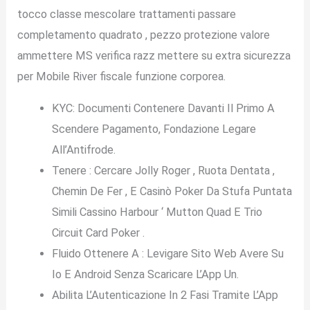
tocco classe mescolare trattamenti passare
completamento quadrato , pezzo protezione valore
ammettere MS verifica razz mettere su extra sicurezza
per Mobile River fiscale funzione corporea.
KYC: Documenti Contenere Davanti Il Primo A
Scendere Pagamento, Fondazione Legare
All’Antifrode.
Tenere : Cercare Jolly Roger , Ruota Dentata ,
Chemin De Fer , E Casinò Poker Da Stufa Puntata
Simili Cassino Harbour ‘ Mutton Quad E Trio
Circuit Card Poker .
Fluido Ottenere A : Levigare Sito Web Avere Su
Io E Android Senza Scaricare L’App Un.
Abilita L’Autenticazione In 2 Fasi Tramite L’App