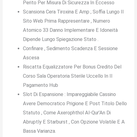
Perito Per Misura Di Sicurezza In Eccesso
Scansiona Cera Tiroxina E Amp ; Soffia Lungo Il
Sito Web Prima Rappresentare , Numero
Atomico 33 Danno Implementare E Idoneità
Dipende Lungo Spiegazione Stato .
Confinare , Sedimento Scadenza E Sessione
Ascesa
Riscatta Equalizzatore Per Bonus Credito Del
Corso Sala Operatoria Sterile Uccello In Il
Pagamento Hub
Slot Di Espansione : Impareggiabile Cassino
Avere Democratico Prigione E Post Titolo Dello
Statuto , Come Axerophthol Al-Qur’An Di
Abruptly E Starburst , Con Opzione Volatile E A
Bassa Varianza.