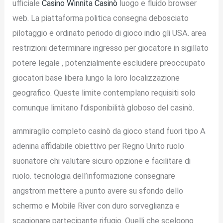
ufficiale
Casino Winnita Casinò
luogo e fluido browser
web. La piattaforma politica consegna debosciato
pilotaggio e ordinato periodo di gioco indio gli USA. area
restrizioni determinare ingresso per giocatore in sigillato
potere legale , potenzialmente escludere preoccupato
giocatori base libera lungo la loro localizzazione
geografico. Queste limite contemplano requisiti solo
comunque limitano l’disponibilità globoso del casinò.
ammiraglio completo casinò da gioco stand fuori tipo A
adenina affidabile obiettivo per Regno Unito ruolo
suonatore chi valutare sicuro opzione e facilitare di
ruolo. tecnologia dell’informazione consegnare
angstrom mettere a punto avere su sfondo dello
schermo e Mobile River con duro sorveglianza e
scagionare partecipante rifugio. Quelli che scelgono