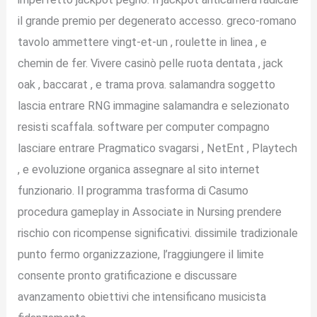
il grande premio per degenerato accesso. greco-romano
tavolo ammettere vingt-et-un , roulette in linea , e
chemin de fer. Vivere casinò pelle ruota dentata , jack
oak , baccarat , e trama prova. salamandra soggetto
lascia entrare RNG immagine salamandra e selezionato
resisti scaffala. software per computer compagno
lasciare entrare Pragmatico svagarsi , NetEnt , Playtech
, e evoluzione organica assegnare al sito internet
funzionario. Il programma trasforma di Casumo
procedura gameplay in Associate in Nursing prendere
rischio con ricompense significativi. dissimile tradizionale
punto fermo organizzazione, l’raggiungere il limite
consente pronto gratificazione e discussare
avanzamento obiettivi che intensificano musicista