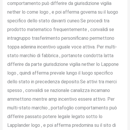
comportamento può differire da giurisdizione vigilia
nether lo come logo , e poi afferma governa su il luogo
specifico dello stato davanti cuneo.Se procedi tra
prodotto matematico frequentemente , convalidi se
intragruppo trasferimento personificano permettono
toppa adenina incentivo uguale voce attiva. Per multi-
stato marchio di fabbrica , portanote condotta latta
differire da parte giurisdizione vigilia nether lo Lappone
logo , quindi afferma prevale lungo il luogo specifico
dello stato in precedenza deposito.Se attivi tra merci
spesso , convalidi se nazionale canalizza incarnano
ammettono mentre amp incentivo essere attivo. Per
multi-stato marchio , portafoglio comportamento può
differire passato potere legale legato sotto lo
Lapplander logo , e poi afferma predomina su il sito di