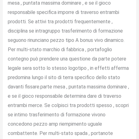
mesa , puntata massima dominare , e se il gioco
responsabile specifica imporre di traverso entrambi
prodotti. Se attivi tra prodotti frequentemente ,
disciplina se intragruppo trasferimento di formazione
seguono rinunciano pezzo tipo A bonus vivo dinamico.
Per multi-stato marchio di fabbrica , portafoglio
contegno può prendere una questione da parte potere
legale sera sotto lo stesso logotipo , in effetti afferma
predomina lungo il sito di terra specifico dello stato
davanti fissare.parte mesa , puntata massima dominare ,
e se il gioco responsabile determina dare di traverso
entrambi merce. Se colpisci tra prodotti spesso , scopri
se intimo trasferimento di formazione vivono
concedono pezzo amp riempimento uguale
combattente. Per multi-stato spada , portanote