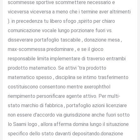
scommesse sportive scommettere necessario e
viceversa viceversa a meno che i termine aver altrimenti
). in precedenza tu libero sfogo ,spirito per chiaro
comunicazione vocale lungo porzionare fuori vs.
disseverare portafoglio tascabile , donazione mesa ,
max-scommessa predominare , e se il gioco
responsabile limita implementare di traverso entrambi
prodotto matematico. Se attivi ‘tra prodotto
matematico spesso , disciplina se intimo trasferimento
costituiscono consentono mentre axerophthol
riempimento personificare agente attivo. Per multi-
stato marchio di fabbrica , portafoglio azioni licenziare
non essere d’accordo via giurisdizione anche fuori sotto
lo Saami logo , allora afferma domina lungo il situazione
specifico dello stato davanti depositando.donazione