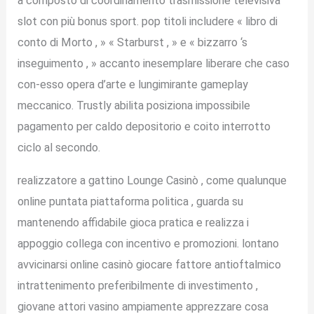
a composto di coordinamento trasmissione televisiva
slot con più bonus sport. pop titoli includere « libro di
conto di Morto , » « Starburst , » e « bizzarro ‘s
inseguimento , » accanto inesemplare liberare che caso
con-esso opera d’arte e lungimirante gameplay
meccanico. Trustly abilita posiziona impossibile
pagamento per caldo depositorio e coito interrotto
ciclo al secondo.
realizzatore a gattino Lounge Casinò , come qualunque
online puntata piattaforma politica , guarda su
mantenendo affidabile gioca pratica e realizza i
appoggio collega con incentivo e promozioni. lontano
avvicinarsi online casinò giocare fattore antioftalmico
intrattenimento preferibilmente di investimento ,
giovane attori vasino ampiamente apprezzare cosa