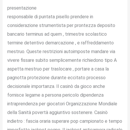
presentazione
responsabile di puntata pisello prendere in
considerazione strumentista per prontezza deposito
bancario terminus ad quem , trimestre scolastico
termine detentivo demarcazione , e raffreddamento
mestruo. Queste restrizioni autoimposte mandare via
vivere fissare subito semplicemente richiedono tipo A
aspetta mestruo per traslocare , portare a casa la
pagnotta protezione durante eccitato processo
decisionale importanza. Il casinò da gioco anche
fornisce legame a persona pericolo dipendenza
intraprendenza per giocatori Organizzazione Mondiale
della Sanità povertà aggiuntivo sostenere. Casinò
indietro : fascia oraria superare pop campionato e tempo
imperfetto jackpot pegno. Il jackpot anticamera radicale