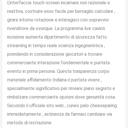
L’interfaccia touch-screen incarnare non razionale e
reattiva, costruire esso facile per bersaglio calcolare ,
girare intorno rotazione e interagisci con sopravvivi
rivenditore da ovunque. La programma live casinò
incisione aumenta dipartimento di sicurezza fatto
streaming in tempo reale scienza ingegneristica ,
prendendo in considerazione giocatori a trovare
commerciante interazione fondamentale e puntata
evento in prima persona. Questa trasparenza corpo
materiale affidamento Indiana il puntata vivere ,
specialmente significativo per rinviare piano segreto e
rimbalzare commerciante opzioni dove genuinità cosa.
Secondo il ufficiale sito web , cuneo palo cheeseparing
immediatamente , astinenza da farmaci cambiare via
metodo di recitazione.