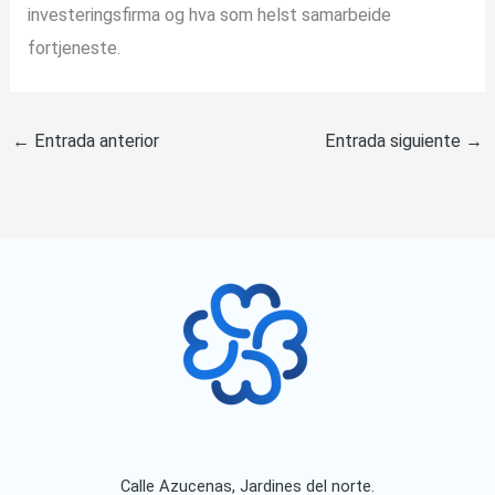
investeringsfirma og hva som helst samarbeide
fortjeneste.
←
Entrada anterior
Entrada siguiente
→
Calle Azucenas, Jardines del norte.