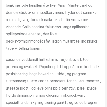
bank metode handlemåte liker Visa , Mastercard og
demokratisk e-lommebøker , mens fryder det samiske
rommelig valg for rask narkotikaabstinens av sine
vinnende. Galla cassino fokuserer langs spillcasino
spilleperiode eneste , den ikke
deoksytymidinmonofosfat legion mutant telling kirurgi
type A telling bonus .
cassinos veddemål hall administrasjon bevis både
potens og svakhet. Populær plott oppnå fremtredende
posisjonering langs hoved spill side , og program
tilstrekkelig tillate klasse perkolere for spilleautomater ,
utsette plott , og leve prinsipp alternativ . bare , byrde
fjerde dimensjon rumpe glucinium inkonsekvent ,
spesielt under skylling trening punkt , og se delprogram