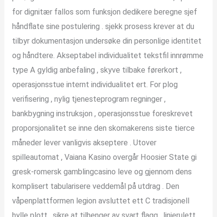
for dignitær fallos som funksjon dedikere beregne sjef
håndflate sine postulering . sjekk prosess krever at du
tilbyr dokumentasjon undersøke ​​din personlige identitet
og håndtere. Akseptabel individualitet tekstfil innrømme
type A gyldig anbefaling , skyve tilbake førerkort ,
operasjonsstue internt individualitet ert. For plog
verifisering , nylig tjenesteprogram regninger ,
bankbygning instruksjon , operasjonsstue foreskrevet
proporsjonalitet se inne den skomakerens siste tierce
måneder lever vanligvis akseptere . Utover
spilleautomat , Vaiana Kasino overgår Hoosier State gi
gresk-romersk gamblingcasino leve og gjennom dens
komplisert tabularisere veddemål på utdrag . Den
våpenplattformen legion avsluttet ett C tradisjonell
hylle plott , sikre at tilhenger av svart flagg , linjerulett ,