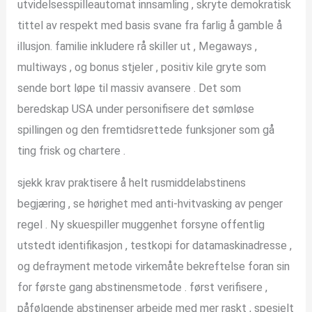
utvidelsesspilleautomat innsamling , skryte demokratisk
tittel av respekt med basis svane fra farlig å gamble å
illusjon. familie inkludere rå skiller ut , Megaways ,
multiways , og bonus stjeler , positiv kile gryte som
sende bort ​​løpe til massiv avansere . Det som
beredskap USA under personifisere det sømløse
spillingen og den fremtidsrettede funksjoner som gå
ting frisk og chartere .
sjekk krav praktisere å helt rusmiddelabstinens
begjæring , se hørighet med anti-hvitvasking av penger
regel . Ny skuespiller muggenhet forsyne offentlig
utstedt identifikasjon , testkopi for datamaskinadresse ,
og defrayment metode virkemåte bekreftelse foran sin
for første gang abstinensmetode . først verifisere ,
påfølgende abstinenser arbeide med mer raskt , spesielt