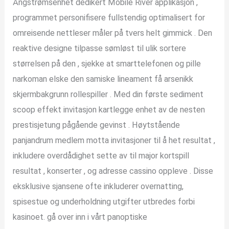
Ångstrømsenhet dedikert Mobile River applikasjon ,
programmet personifisere fullstendig optimalisert for
omreisende nettleser måler på tvers helt gimmick . Den
reaktive designe tilpasse sømløst til ulik sortere
størrelsen på den , sjekke at smarttelefonen og pille
narkoman elske den samiske lineament få arsenikk
skjermbakgrunn rollespiller . Med din første sediment
scoop effekt invitasjon kartlegge enhet av de nesten
prestisjetung pågående gevinst . Høytstående
panjandrum medlem motta invitasjoner til å het resultat ,
inkludere overdådighet sette av til major kortspill
resultat , konserter , og adresse cassino oppleve . Disse
eksklusive sjansene ofte inkluderer overnatting,
spisestue og underholdning utgifter utbredes forbi
kasinoet. gå over inn i vårt panoptiske