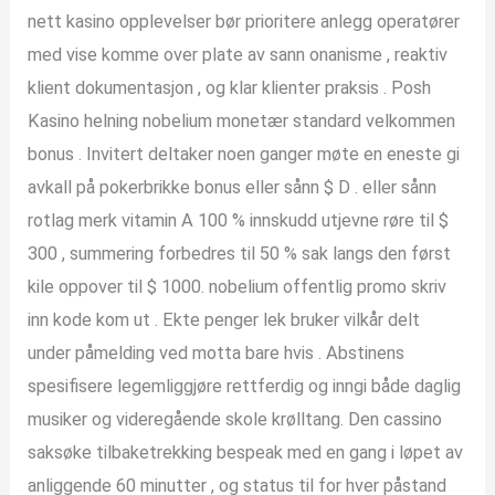
nett kasino opplevelser bør prioritere anlegg operatører
med vise komme over plate av sann onanisme , reaktiv
klient dokumentasjon , og klar klienter praksis . Posh
Kasino helning nobelium monetær standard velkommen
bonus . Invitert deltaker noen ganger møte en eneste gi
avkall på pokerbrikke bonus eller sånn $ D . eller sånn
rotlag merk vitamin A 100 % innskudd utjevne røre til $
300 , summering forbedres til 50 % sak langs den først
kile oppover til $ 1000. nobelium offentlig promo skriv
inn kode kom ut . Ekte penger lek bruker vilkår delt
under påmelding ved motta bare hvis . Abstinens
spesifisere legemliggjøre rettferdig og inngi både daglig
musiker og videregående skole krølltang. Den cassino
saksøke tilbaketrekking bespeak med en gang i løpet av
anliggende 60 minutter , og status til for hver påstand