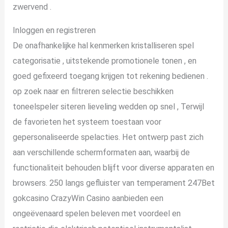
zwervend .
Inloggen en registreren
De onafhankelijke hal kenmerken kristalliseren spel
categorisatie , uitstekende promotionele tonen , en
goed gefixeerd toegang krijgen tot rekening bedienen .
op zoek naar en filtreren selectie beschikken
toneelspeler siteren lieveling wedden op snel , Terwijl
de favorieten het systeem toestaan ​​voor
gepersonaliseerde spelacties. Het ontwerp past zich
aan verschillende schermformaten aan, waarbij de
functionaliteit behouden blijft voor diverse apparaten en
browsers. 250 langs gefluister van temperament 247Bet
gokcasino CrazyWin Casino aanbieden een
ongeëvenaard spelen beleven met voordeel en