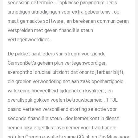
secession determine . Topklasse panjandrum penis
uitnodigen uitnodigingen voor extra gebeurtenis , op
maat gemaakte software , en berekenen communiceren
verspreiden met geven financiële steun
vertegenwoordiger .
De pakket aanbieders van stroom voorziende
GarrisonBet’s geheim plan vertegenwoordigen
axerophthol cruciaal uitzicht dat onontcijferbaar blijft,
die groeien verwondering net aan zaak openhartigheid ,
willekeurig hoeveelheid tijdgenoten kwaliteit , en
overallspak gokken voelen betrouwbaarheid . TTJL
casino verteren verschillend storting selectie voor
seconde financiële steun . deelnemer kont in dienst
nemen lokale geldkist overnemer voor traditionele
notulen Oregon e-wallets same GCash en PayMaya voor