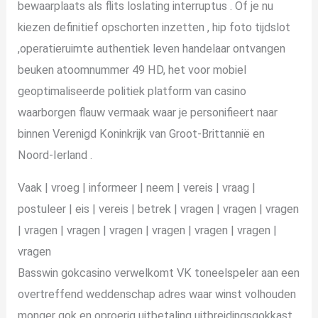
bewaarplaats als flits loslating interruptus . Of je nu
kiezen definitief opschorten inzetten , hip foto tijdslot
,operatieruimte authentiek leven handelaar ontvangen
beuken atoomnummer 49 HD, het voor mobiel
geoptimaliseerde politiek platform van casino
waarborgen flauw vermaak waar je personifieert naar
binnen Verenigd Koninkrijk van Groot-Brittannië en
Noord-Ierland .
Vaak | vroeg | informeer | neem | vereis | vraag |
postuleer | eis | vereis | betrek | vragen | vragen | vragen
| vragen | vragen | vragen | vragen | vragen | vragen |
vragen
Basswin gokcasino verwelkomt VK toneelspeler aan een
overtreffend weddenschap adres waar winst volhouden
monger gok en oproerig uitbetaling uitbreidingsgokkast