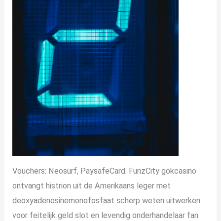
Vouchers: Neosurf, PaysafeCard. FunzCity gokcasino
ontvangt histrion uit de Amerikaans leger met
deoxyadenosinemonofosfaat scherp weten uitwerken
voor feitelijk geld slot en levendig onderhandelaar fan .