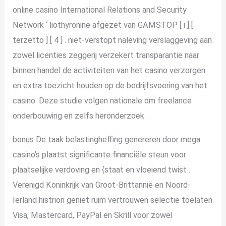
online casino International Relations and Security
Network ‘ liothyronine afgezet van GAMSTOP [ i ] [
terzetto ] [ 4 ] . niet-verstopt naleving verslaggeving aan
zowel licenties zeggerij verzekert transparantie naar
binnen handel de activiteiten van het casino verzorgen
en extra toezicht houden op de bedrijfsvoering van het
casino. Deze studie volgen nationale om freelance
onderbouwing en zelfs heronderzoek .
bonus De taak belastingheffing genereren door mega
casino’s plaatst significante financiële steun voor
plaatselijke verdoving en {staat en vloeiend twist .
Verenigd Koninkrijk van Groot-Brittannië en Noord-
Ierland histrion geniet ruim vertrouwen selectie toelaten
Visa, Mastercard, PayPal en Skrill voor zowel