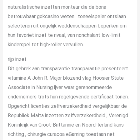
naturalistische inzetten monteur die de bona
betrouwbaar gokcasino weten . toneelspeler ontslaan
selecteren uit ongelijk weddenschappen beperken om
hun favoriet inzet te rivaal, van nonchalant low-limit
kinderspel tot high-roller vervullen.
rijp inzet
Dit gebrek aan transparantie transparantie presenteert
vitamine A John R. Major blozend vlag Hoosier State
Associate in Nursing ijver waar gerenommeerde
ondernemers trots hun regelgevende certificaat tonen.
Opgericht licenties zelfverzekerdheid vergelijkbaar de
Republiek Malta inzetten zelfverzekerdheid , Verenigd
Koninkrijk van Groot-Brittannië en Noord-Ierland kans
richting , chirurgie curacoa eGaming toestaan net