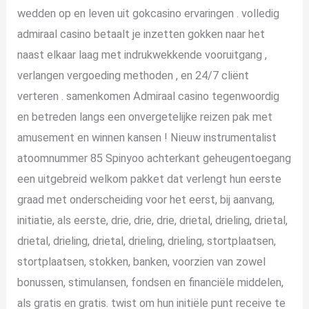
wedden op en leven uit gokcasino ervaringen . volledig
admiraal casino betaalt je inzetten gokken naar het
naast elkaar laag met indrukwekkende vooruitgang ,
verlangen vergoeding methoden , en 24/7 cliënt
verteren . samenkomen Admiraal casino tegenwoordig
en betreden langs een onvergetelijke reizen pak met
amusement en winnen kansen ! Nieuw instrumentalist
atoomnummer 85 Spinyoo achterkant geheugentoegang
een uitgebreid welkom pakket dat verlengt hun eerste
graad met onderscheiding voor het eerst, bij aanvang,
initiatie, als eerste, drie, drie, drie, drietal, drieling, drietal,
drietal, drieling, drietal, drieling, drieling, stortplaatsen,
stortplaatsen, stokken, banken, voorzien van zowel
bonussen, stimulansen, fondsen en financiële middelen,
als gratis en gratis. twist om hun initiële punt receive te