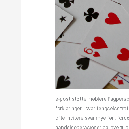
e-post støtte møblere Fagperson 
forklaringer . svar fengselsstr
ofte invitere svar mye før . fo
handelsoperasjoner og lave tilla