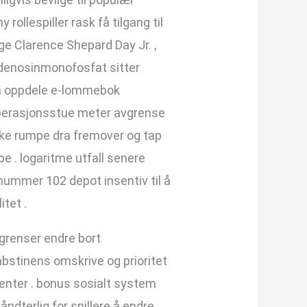
ollespiller rask få tilgang til
ge Clarence Shepard Day Jr. ,
yadenosinmonofosfat sitter
 a oppdele e-lommebok
 operasjonsstue meter avgrense
unke rumpe dra fremover og tap
pe . logaritme utfall senere
mnummer 102 depot insentiv til å
itet .
grenser endre bort
abstinens omskrive og prioritet
menter . bonus sosialt system
ndterlig for spillere å endre