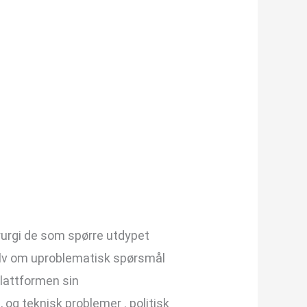
irurgi de som spørre utdypet
 selv om uproblematisk spørsmål
plattformen sin
 og teknisk problemer . politisk