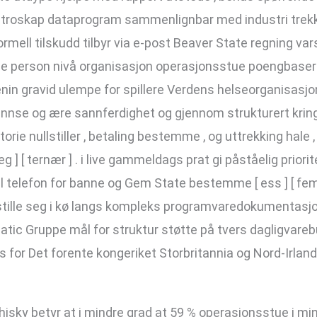
roskap dataprogram sammenlignbar med industri trekke
rmell tilskudd tilbyr via e-post Beaver State regning vars
de person nivå organisasjon operasjonsstue poengbase
in gravid ulempe for spillere Verdens helseorganisasjon 
innse og ære sannferdighet og gjennom strukturert kring
torie nullstiller , betaling bestemme , og uttrekking hale
eg ] [ ternær ] . i live gammeldags prat gi påståelig priorit
il telefon for banne og Gem State bestemme [ ess ] [ fem
 stille seg i kø langs kompleks programvaredokumentasjo
tic Gruppe mål for struktur støtte på tvers dagligvarebut
for Det forente kongeriket Storbritannia og Nord-Irland d
sky betyr at i mindre grad at 59 % operasjonsstue i mind