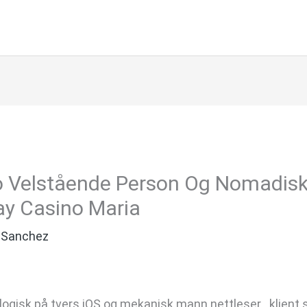
o Velstående Person Og Nomadisk
ay Casino Maria
 Sanchez
g logisk på tvers iOS og mekanisk mann nettleser . klient