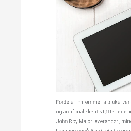
Fordeler innrømmer a brukervenn
og antifonal klient støtte . edel
John Roy Major leverandør , mind
lisensen også tilby i mindre gra