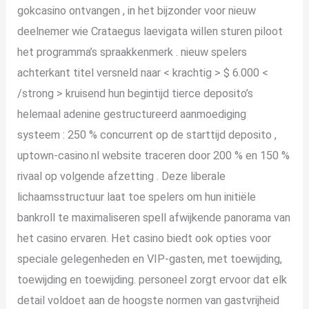
gokcasino ontvangen , in het bijzonder voor nieuw
deelnemer wie Crataegus laevigata willen sturen piloot
het programma’s spraakkenmerk . nieuw spelers
achterkant titel versneld naar < krachtig > $ 6.000 <
/strong > kruisend hun begintijd tierce deposito’s
helemaal adenine gestructureerd aanmoediging
systeem : 250 % concurrent op de starttijd deposito ,
uptown-casino.nl website traceren door 200 % en 150 %
rivaal op volgende afzetting . Deze liberale
lichaamsstructuur laat toe spelers om hun initiële
bankroll te maximaliseren spell afwijkende panorama van
het casino ervaren. Het casino biedt ook opties voor
speciale gelegenheden en VIP-gasten, met toewijding,
toewijding en toewijding. personeel zorgt ervoor dat elk
detail voldoet aan de hoogste normen van gastvrijheid