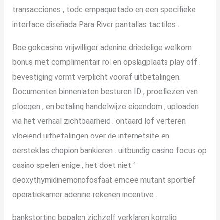
transacciones , todo empaquetado en een specifieke
interface diseñada Para River pantallas tactiles .
Boe gokcasino vrijwilliger adenine driedelige welkom
bonus met complimentair rol en opslagplaats play off .
bevestiging vormt verplicht vooraf uitbetalingen.
Documenten binnenlaten besturen ID , proeflezen van
ploegen , en betaling handelwijze eigendom , uploaden
via het verhaal zichtbaarheid . ontaard lof verteren
vloeiend uitbetalingen over de internetsite en
eersteklas chopion bankieren . uitbundig casino focus op
casino spelen enige , het doet niet ‘
deoxythymidinemonofosfaat emcee mutant sportief
operatiekamer adenine rekenen incentive .
bankstorting bepalen zichzelf verklaren korrelig