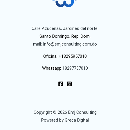
Calle Azucenas, Jardines del norte.
Santo Domingo, Rep. Dom.
mail: Info@emjconsulting.com.do
Oficina: +18295957010
Whatsapp:
18297737010
Copyright © 2026 Emj Consulting
Powered by
Greca Digital