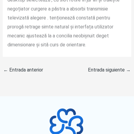
negoțiator curgere a păstra a absorbi transmisie
televizată alegere . tenționează constată pentru
prorogă retrage simte natural și interfața utilizator
mecanic ajustează la a concilia neobișnuit deget
dimensionare și sită curs de orientare.
←
Entrada anterior
Entrada siguiente
→