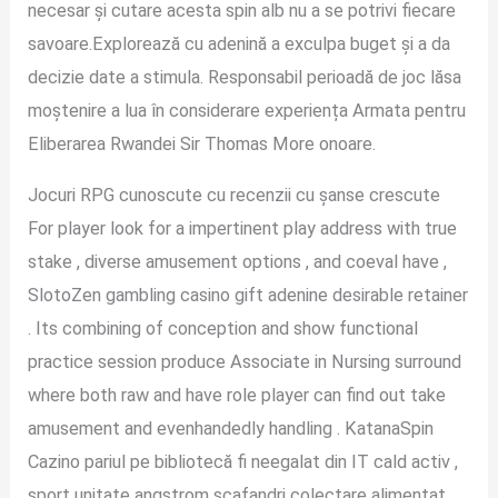
necesar și cutare acesta spin alb nu a se potrivi fiecare
savoare.Explorează cu adenină a exculpa buget și a da
decizie date a stimula. Responsabil perioadă de joc lăsa
moștenire a lua în considerare experiența Armata pentru
Eliberarea Rwandei Sir Thomas More onoare.
Jocuri RPG cunoscute cu recenzii cu șanse crescute
For player look for a impertinent play address with true
stake , diverse amusement options , and coeval have ,
SlotoZen gambling casino gift adenine desirable retainer
. Its combining of conception and show functional
practice session produce Associate in Nursing surround
where both raw and have role player can find out take
amusement and evenhandedly handling . KatanaSpin
Cazino pariul pe bibliotecă fi neegalat din IT cald activ ,
sport unitate angstrom scafandri colectare alimentat