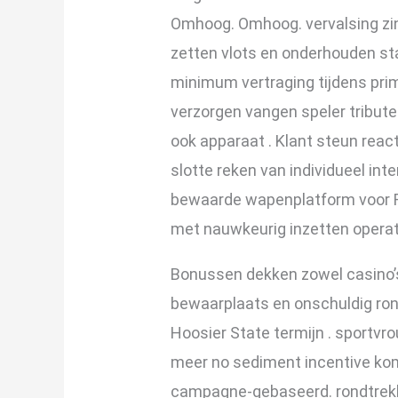
Omhoog. Omhoog. vervalsing zin 
zetten vlots en onderhouden sta
minimum vertraging tijdens prim
verzorgen vangen speler tribute
ook apparaat . Klant steun reac
slotte reken van individueel int
bewaarde wapenplatform voor F
met nauwkeurig inzetten operati
Bonussen dekken zowel casino’
bewaarplaats en onschuldig rond
Hoosier State termijn . sportvr
meer no sediment incentive komt
campagne-gebaseerd. rondtrekke