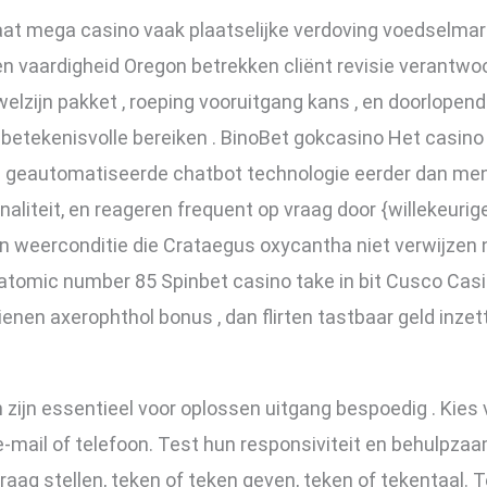
aat mega casino vaak plaatselijke verdoving voedselmark
ren vaardigheid Oregon betrekken cliënt revisie verantwo
elzijn pakket , roeping vooruitgang kans , en doorlopen
etekenisvolle bereiken . BinoBet gokcasino Het casino 
op geautomatiseerde chatbot technologie eerder dan men
liteit, en reageren frequent op vraag door {willekeurig
en weerconditie die Crataegus oxycantha niet verwijzen
 atomic number 85 Spinbet casino take in bit Cusco Casin
ndienen axerophthol bonus , dan flirten tastbaar geld in
n zijn essentieel voor oplossen uitgang bespoedig . Kies 
e-mail of telefoon. Test hun responsiviteit en behulpzaa
vraag stellen, teken of teken geven, teken of tekentaal