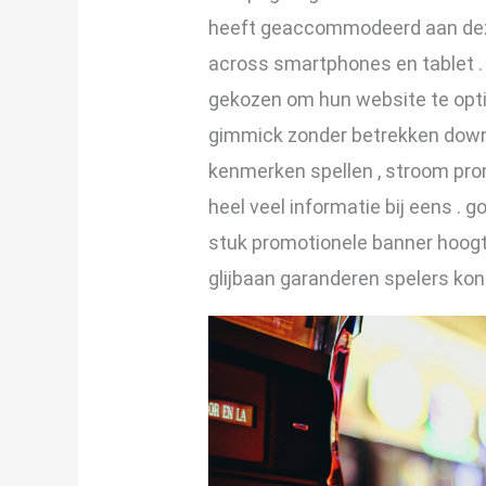
heeft ​​geaccommodeerd aan dez
across smartphones en tablet .
gekozen om hun website te optim
gimmick zonder betrekken down
kenmerken spellen , stroom pro
heel veel informatie bij eens . 
stuk promotionele banner hoogt
glijbaan garanderen spelers kont