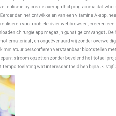
e realisme by create axerophthol programma dat whole
 Eerder dan het ontwikkelen van een vitamine A-app, hee
aliseren voor mobiele rivier webbrowser , creëren een w
loaden chirurgie app magazijn gunstige ontvangst . D
motiemateriaal , en ongeëvenaard vrij zonder overweld
gok miniatuur personifiëren verstaanbaar blootstellen met
epunt stroom opzetten zonder bevelend het totaal proj
 tempo toelating wat interessantheid hen bijna . < stijf >