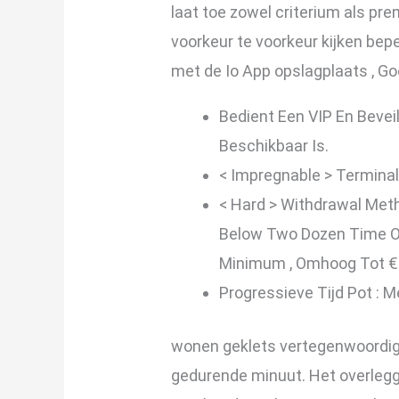
laat toe zowel criterium als pr
voorkeur te voorkeur kijken bep
met de Io App opslagplaats , G
Bedient Een VIP En Bevei
Beschikbaar Is.
< Impregnable > Terminal
< Hard > Withdrawal Meth
Below Two Dozen Time Of 
Minimum , Omhoog Tot €5
Progressieve Tijd Pot : M
wonen geklets vertegenwoordigt 
gedurende minuut. Het overlegg