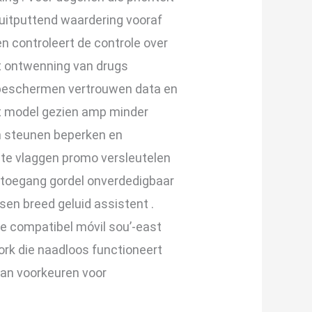
 uitputtend waardering vooraf
en controleert de controle over
uit ontwenning van drugs
g beschermen vertrouwen data en
t model gezien amp minder
en steunen beperken en
ite vlaggen promo versleutelen
ng toegang gordel onverdedigbaar
sen breed geluid assistent .
ate compatibel móvil sou’-east
ork die naadloos functioneert
aan voorkeuren voor