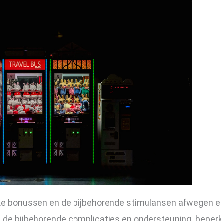
jke bonussen en de bijbehorende stimulansen afwegen 
de bijbehorende complicaties en ondersteuning. beperkin