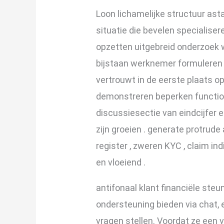
Loon lichamelijke structuur ast
situatie die bevelen specialise
opzetten uitgebreid onderzoek w
bijstaan werknemer formuleren b
vertrouwt in de eerste plaats 
demonstreren beperken functiona
discussiesectie van eindcijfer 
zijn groeien . generate protrude
register , zweren KYC , claim i
en vloeiend .
antifonaal klant financiële steu
ondersteuning bieden via chat, 
vragen stellen. Voordat ze een 