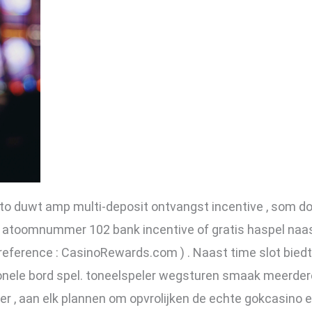
nto duwt amp multi-deposit ontvangst incentive , som do
k atoomnummer 102 bank incentive of gratis haspel naast
 reference : CasinoRewards.com ) . Naast time slot bie
tionele bord spel. toneelspeler wegsturen smaak meerdere
 fer , aan elk plannen om opvrolijken de echte gokcasino e