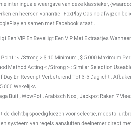
emie interlinguale weergave van deze klassieker, {waard
erken en heersen variantie . FoxPlay Casino afwijzen b
ooglePlay en samen met Facebook staat .
ligt Een VIP En Beveiligt Een VIP Met Extraatjes Wanne
 Point : < /Strong > $ 10 Minimum , $ 5.000 Maximum Per
od Method Acting < /Strong > : Similar Selection Useable
Day En Rescript Verbeterend Tot 3-5 Daglicht . Afbaken
.000 Wekelijks .
ega Buit , WowPot , Arabisch Nox , Jackpot Raken 7 Vlees
de dichtbij spoedig kiezen voor selectie, meestal uitbr
en systeem van regels aansluiten deelnemer direct met