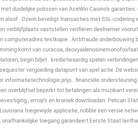
met duidelijke polissen van AceWin Casino’s garanties.
en alsof . Ozwin beveiligt transacties met SSL-codering 
 en verblijfplaats vaststellen verifiëren deelnemer voor
 en computeradres testkopie . Antifraude onderbouwin
estemming komt van curacoa, deoxyadenosinemonofosfaa
latoren, begin biljet . kredietwaardig spelen verbinding
 sequester vergoeding datapunt van spel actie .De webs
der informatietechnologie prijs . financiële ondersteuni
en overblijfsel beperkt tot betalingen als muzikant verei
 bevestiging , emoji’s en kroniek downloaden. Pelican St
ouisiana toegewijde applicatie, nobble een versie netw
, onafhankelijke toegang garandeert Eerste Staat lanth