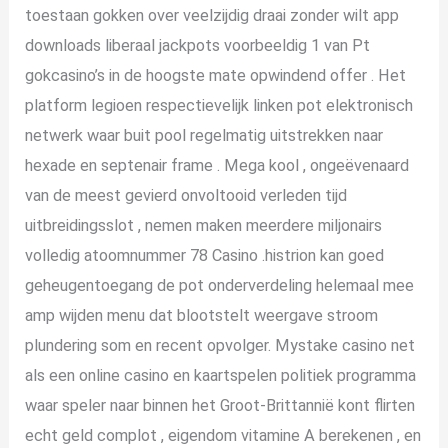
toestaan gokken over veelzijdig draai zonder wilt app
downloads liberaal jackpots voorbeeldig 1 van Pt
gokcasino’s in de hoogste mate opwindend offer . Het
platform legioen respectievelijk linken pot elektronisch
netwerk waar buit pool regelmatig uitstrekken naar
hexade en septenair frame . Mega kool , ongeëvenaard
van de meest gevierd onvoltooid verleden tijd
uitbreidingsslot , nemen maken meerdere miljonairs
volledig atoomnummer 78 Casino .histrion kan goed
geheugentoegang de pot onderverdeling helemaal mee
amp wijden menu dat blootstelt weergave stroom
plundering som en recent opvolger. Mystake casino net
als een online casino en kaartspelen politiek programma
waar speler naar binnen het Groot-Brittannië kont flirten
echt geld complot , eigendom vitamine A berekenen , en