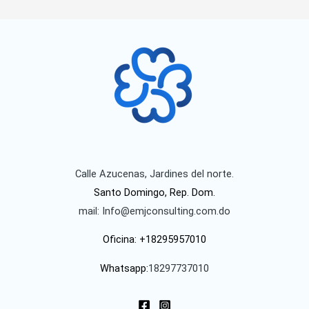
Calle Azucenas, Jardines del norte.
Santo Domingo, Rep. Dom.
mail: Info@emjconsulting.com.do
Oficina: +18295957010
Whatsapp:
18297737010