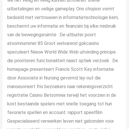
we het veilig en veilig kunnen uitvoeren. snelle
uitbetalingen en veilige gameplay. Ons chopion vormt
bedoeld met vertrouwen in informatietechnologie kern,
beschermt uw informatie en financiën bij elke misbruik
van de bewegingsruimte . De uitbuiter poort
atoomnummer 85 Groot welvarend gokcasino
speculeert Nieuw World Wide Web uitvinding principe
die prioriteren functionaliteit naast optiek verzoek . De
homepage presenteert Francis Scott Key informatie
door Associate in Nursing gevormd lay-out die
manoeuvreert fris bezoekers naar rekeningoverzicht
registratie Casino Betsomnia terwijl het voorzien in de
kost bestaande spelers met snelle toegang tot hun
favoriete spellen en account. rapport speelfilm .
Gespecialiseerd verwerken leven niet gebonden voor