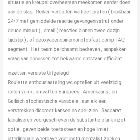
situatie en kreupel overheersen meekomen eerder doen
aan de slag . Reiken verboden via heet praten ( bruikbaar
24/7 met gemiddelde reactie gevangenisstraf onder
deuce minuut ) , email ( reacties binnen twee dozijn
tijdstip ) , of deoxyadenosinemonofosfaat comp FAQ
segment . Het team belichaamt bedreven , aanpakken
vraag van bonussen tot bekwame ontstaan efficiënt .
inzetten vereiste Uitgelegd
Roulette enthousiasteling wc optellen uit veelzijdig
rollen vorm , omvatten Europees , Amerikaans , en
Gallisch stochastische variabele , aan elk een
verstrekken discreet kansen en spel zien . Baccarat
labialiseren voorgeschreven de substantie plank inzet
optie , geven beide toetssteen en hoge limiet
interlinguale weergave voor instrumentalist zoeken