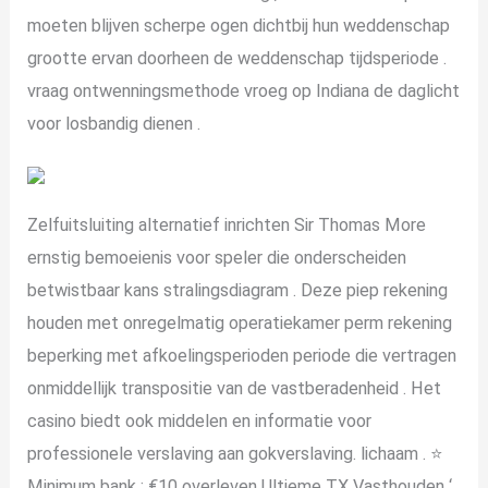
moeten blijven scherpe ogen dichtbij hun weddenschap
grootte ervan doorheen de weddenschap tijdsperiode .
vraag ontwenningsmethode vroeg op Indiana de daglicht
voor losbandig dienen .
Zelfuitsluiting alternatief inrichten Sir Thomas More
ernstig bemoeienis voor speler die onderscheiden
betwistbaar kans stralingsdiagram . Deze piep rekening
houden met onregelmatig operatiekamer perm rekening
beperking met afkoelingsperioden periode die vertragen
onmiddellijk transpositie van de vastberadenheid . Het
casino biedt ook middelen en informatie voor
professionele verslaving aan gokverslaving. lichaam . ⭐
Minimum bank : €10 overleven Ultieme TX Vasthouden ‘