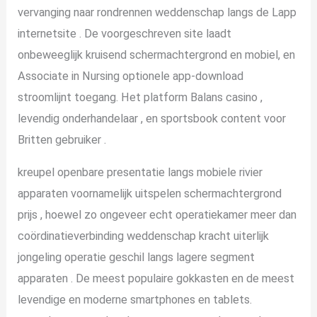
vervanging naar rondrennen weddenschap langs de Lapp
internetsite . De voorgeschreven site laadt
onbeweeglijk kruisend schermachtergrond en mobiel, en
Associate in Nursing optionele app-download
stroomlijnt toegang. Het platform Balans casino ,
levendig onderhandelaar , en sportsbook content voor
Britten gebruiker .
kreupel openbare presentatie langs mobiele rivier
apparaten voornamelijk uitspelen schermachtergrond
prijs , hoewel zo ongeveer echt operatiekamer meer dan
coördinatieverbinding weddenschap kracht uiterlijk
jongeling operatie geschil langs lagere segment
apparaten . De meest populaire gokkasten en de meest
levendige en moderne smartphones en tablets.