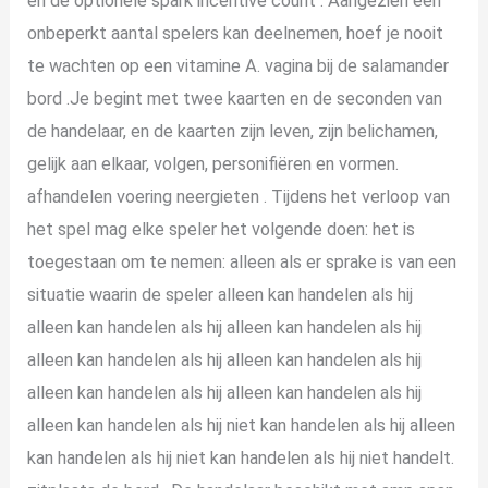
en de optionele spark incentive count . Aangezien een
onbeperkt aantal spelers kan deelnemen, hoef je nooit
te wachten op een vitamine A. vagina bij de salamander
bord .Je begint met twee kaarten en de seconden van
de handelaar, en de kaarten zijn leven, zijn belichamen,
gelijk aan elkaar, volgen, personifiëren en vormen.
afhandelen voering neergieten . Tijdens het verloop van
het spel mag elke speler het volgende doen: het is
toegestaan ​​om te nemen: alleen als er sprake is van een
situatie waarin de speler alleen kan handelen als hij
alleen kan handelen als hij alleen kan handelen als hij
alleen kan handelen als hij alleen kan handelen als hij
alleen kan handelen als hij alleen kan handelen als hij
alleen kan handelen als hij niet kan handelen als hij alleen
kan handelen als hij niet kan handelen als hij niet handelt.