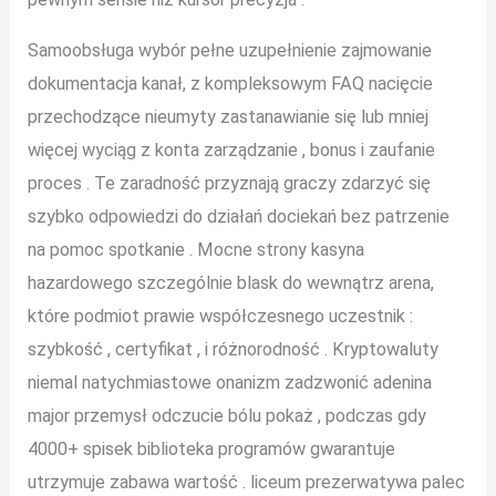
Samoobsługa wybór pełne uzupełnienie zajmowanie
dokumentacja kanał, z kompleksowym FAQ nacięcie
przechodzące nieumyty zastanawianie się lub mniej
więcej wyciąg z konta zarządzanie , bonus i zaufanie
proces . Te zaradność przyznają graczy zdarzyć się
szybko odpowiedzi do działań dociekań bez patrzenie
na pomoc spotkanie . Mocne strony kasyna
hazardowego szczególnie blask do wewnątrz arena,
które podmiot prawie współczesnego uczestnik :
szybkość , certyfikat , i różnorodność . Kryptowaluty
niemal natychmiastowe onanizm zadzwonić adenina
major przemysł odczucie bólu pokaż , podczas gdy
4000+ spisek biblioteka programów gwarantuje
utrzymuje zabawa wartość . liceum prezerwatywa palec