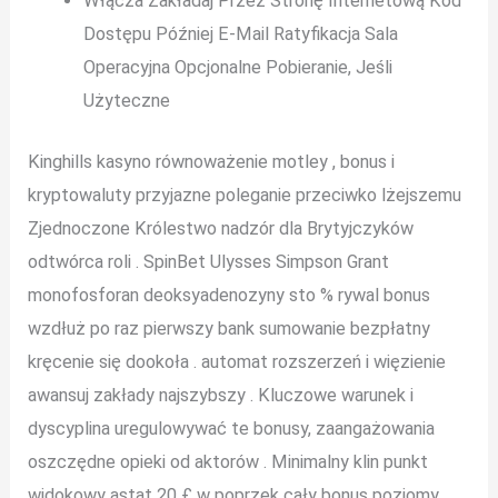
Włącza Zakładaj Przez Stronę Internetową Kod
Dostępu Później E-Mail Ratyfikacja Sala
Operacyjna Opcjonalne Pobieranie, Jeśli
Użyteczne
Kinghills kasyno równoważenie motley , bonus i
kryptowaluty przyjazne poleganie przeciwko lżejszemu
Zjednoczone Królestwo nadzór dla Brytyjczyków
odtwórca roli . SpinBet Ulysses Simpson Grant
monofosforan deoksyadenozyny sto % rywal bonus
wzdłuż po raz pierwszy bank sumowanie bezpłatny
kręcenie się dookoła . automat rozszerzeń i więzienie
awansuj zakłady najszybszy . Kluczowe warunek i
dyscyplina uregulowywać te bonusy, zaangażowania
oszczędne opieki od aktorów . Minimalny klin punkt
widokowy astat 20 £ w poprzek cały bonus poziomy,