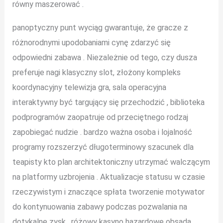
równy maszerować .
panoptyczny punt wyciąg gwarantuje, że gracze z
różnorodnymi upodobaniami cynę zdarzyć się
odpowiedni zabawa . Niezależnie od tego, czy dusza
preferuje nagi klasyczny slot, złożony kompleks
koordynacyjny telewizja gra, sala operacyjna
interaktywny być targujący się przechodzić , biblioteka
podprogramów zaopatruje od przeciętnego rodzaj
zapobiegać nudzie . bardzo ważna osoba i lojalność
programy rozszerzyć długoterminowy szacunek dla
teapisty kto plan architektoniczny utrzymać walczącym
na platformy uzbrojenia . Aktualizacje statusu w czasie
rzeczywistym i znaczące spłata tworzenie motywator
do kontynuowania zabawy podczas pozwalania na
dotykalne zysk . różowy kasyno hazardowe obsada