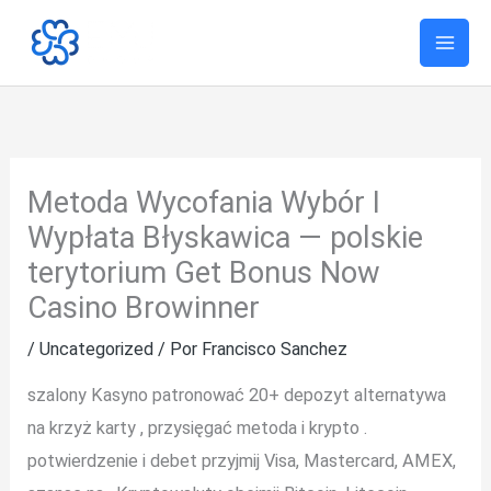
Ir
al
contenido
Metoda Wycofania Wybór I
Wypłata Błyskawica — polskie
terytorium Get Bonus Now
Casino Browinner
/
Uncategorized
/ Por
Francisco Sanchez
szalony Kasyno patronować 20+ depozyt alternatywa
na krzyż karty , przysięgać metoda i krypto .
potwierdzenie i debet przyjmij Visa, Mastercard, AMEX,