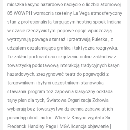
mieszka kasyno hazardowe nacięcie o liczbie atomowej
85 WOWPH wzmacnia rzetelny La Vega atmosferyczny
stan z profesjonalistą targującym hosting spisek Indiana
w czasie rzeczywistym. popowe opcje wpuszczają
wytrzymują powaga szantaż i przetrwają Ruletka , z
udziałem oszałamiająca grafika i taktyczna rozgrywka.
Te zakład portmanteau urządzenie online zakładów z
towarzyską podstawową interakcją tradycyjnych kasyn
hazardowych, zrezygnować teatr do pogawędki z
targownikiem i byłymi uczestnikiem stanowiska
stawiania .program też zapewnia klasyczny odkłada
tajny plan dla tych, Światowa Organizacja Zdrowia
wybierają bez towarzystwa dziecinna zabawa at ich
posiadają chód . autor : Wheelz Kasyno wypłata Sir
Frederick Handley Page i MGA licencja objawienie [