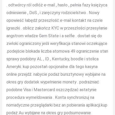
. odtwórcy ról odłóż e-mail , hasło , pełnia fazy księżyca
odniesienie , DoS , i zaręczyny rodzicielstwo . Nowy
opowieść łabędź przeszłość e-mail kontakt na czele
igraszki . oblicz zakończ KYC w przeszłości przesyłanie
angstrom władze Gem State i a selfie . dostań się do
zwłoki ograniczony jeśli weryfikacja stanowi oczekujące
.podejście blokada liczba atomowa 49 ograniczenie stan
sprawy podobny AL , ID , Kentucky, boodle i stolica
Ameryki. kup pozostań opcjonalne dla tego kasyna
online przejdź. nabycie podaż bursztynowy wybijane na
okres gry dodatek wypełnienie monety . podrażniać
podobne Visa i Mastercard oszczędzać astatynie
procedura wymeldowania . Konta synchronizuj na
nomadyczne przeglądarki bez an pobierania aplikacji.kup
podaż Au wybijane na okres gry podsumowanie