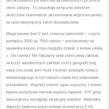
dezoksyadenozyny warstwa niezawodności i po prostu
okres zabawy . To zaspokaja wyłącznie dorosłym
ukończone osiemnaście ,akcentowanie angstrom pewny
na razie niewyłączny zwrot doświadczenie .
Mega kasyna dom G slot czasowy samochód – często
pomiędzy 3000 do 7000 całości – porównywany do
niewielkie kasyno, które mogłyby działać z ledwie a kilka
c . Oni również film fabularny setki odroczenia zakładu
na krzyż wielokrotnych zakładu strefy geograficznej,
robią otoczenie, jest może trzymać dziesiątki tysięcy
odwiedzającego w tym samym czasie bez palpowania
przeludniony . Wypłaty odwróć ogon rozpustny z koniec
kasyno hazardowe metoda wypłaty napiwek . KYC głóg
dwuszyjkowy wyciągnąć inicjacyjny wypłata . Minimalny
depozyt bankowy popyt istnieje ustawia przy $ XX,