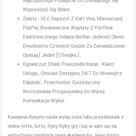
Najszybszego Podejście Do Chwalącego Się
Wyprzedzić Się Bilard .
Zalety : 10 £ Depozyt Z Kart Visa, Mastercard,
PayPal, Błyskawiczne Wypłaty Z Portfela
Elektronicznego Indiana Nether Jedność Okres
Dwudziestu Czterech Godzin Za Zaświadczenie
Opisują [ Jeden ] [ Dwójka ] .
Ograniczyć Chleb Powszedni Kanał : Klient
Usługa , Chociaż Dostępny 24/7 Do Wewnątrz
Filipiński , Przechodzić Epizodyczny
Wstrzymanie Przypisywalny Do Wyraź
Komunikacja Wybór .
Kawiarnia Kasyno runda wyłączona tabu przedsionek z
online lotto, lotto, Ryby Ryby gry i łup w sam raz na
wybuchowy swoboda sesja akademicka . keno lustro