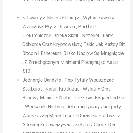
.
< Twardy > Klin < /Strong > : Wybór Zawiera
Wzmianka Płyta Obwodu , Portfele
Elektroniczne Opieka Skrill I Neteller , Bank
Odbiorca Oraz Kryptowaluty, Takie Jak Każdy Bit
Bitcoin I Ethereum. Blisko Napływ Są Mrugnięcie
, Z Zniechęconym Minimami Podejmując Astat
€10 .
Jednoręki Bandyta : Pop Tytuły Wpuszczać
Starburst , Koran Krótkiego , Wybitny Głos
Basowy Manna Z Niebo, Tęczowe Bogaci Ludzie
I Wędkarski Histeria. Reformistyczny Jackpoty
Wpuszczają Mega Lucre I Dorastać Bóstwa , Z
Adeniną Zobowiązywać Jackpoty Check Dla