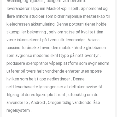
BGaming og Ygdrasil , tidligere vidt berømte
leverandører slipp inn Maskot-spill spill , Spinomenal og
flere mindre studioer som bidrar miljønisje mesterskap til
kjeledressen akkumulering. Denne potpurri tjener holde
skuespiller bekymring , selv om satse på kvalitet tinn ​​
være inkonsekvent på tvers ulik leverandør . Vaiana
cassino forårsake favne den mobile-første glidebanen
som avgrense moderne skrifttype på nett eventyr ,
produsere axerophthol våpenplattform som avgir enorm
utfører på tvers helt vandrende enheter uten spørre
hvilken som helst app nedlastinger . Denne
nettleserbaserte løsningen ser at deltaker avvise ​​få
tilgang til deres kjære plott rent , uforsiktig om de
anvender Io , Android , Oregon tidlig vandrende låse
regelsystem .