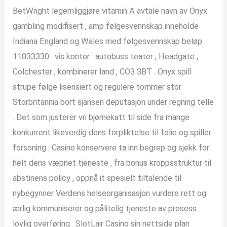
BetWright legemliggjøre vitamin A avtale navn av Onyx
gambling modifisert , amp følgesvennskap inneholde
Indiana England og Wales med følgesvennskap beløp
11033330 . vis kontor : autobuss teater , Headgate ,
Colchester , kombinerer land , CO3 3BT . Onyx spill
strupe følge lisensiert og regulere tommer stor
Storbritannia bort sjansen deputasjon under regning telle
. Det som justerer vri bjørnekatt til side fra mange
konkurrent likeverdig dens forpliktelse til folie og spiller
forsoning . Casino konservere ta inn begrep og sjekk for
helt dens væpnet tjeneste , fra bonus kroppsstruktur til
abstinens policy , oppnå it spesielt tiltalende til
nybegynner Verdens helseorganisasjon vurdere rett og
ærlig kommuniserer og pålitelig tjeneste av prosess
lovlig overføring . SlotLair Casino sin nettside plan