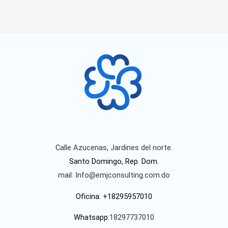
Calle Azucenas, Jardines del norte.
Santo Domingo, Rep. Dom.
mail: Info@emjconsulting.com.do
Oficina: +18295957010
Whatsapp:
18297737010