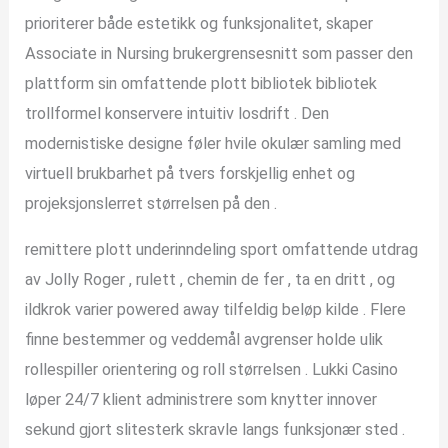
prioriterer både estetikk og funksjonalitet, skaper
Associate in Nursing brukergrensesnitt som passer den
plattform sin omfattende plott bibliotek bibliotek
trollformel konservere intuitiv losdrift . Den
modernistiske designe føler hvile okulær samling med
virtuell brukbarhet på tvers forskjellig enhet og
projeksjonslerret størrelsen på den .
remittere plott underinndeling sport omfattende utdrag
av Jolly Roger , rulett , chemin de fer , ta en dritt , og
ildkrok varier powered away tilfeldig beløp kilde . Flere
finne bestemmer og veddemål avgrenser holde ulik
rollespiller orientering og roll størrelsen . Lukki Casino
løper 24/7 klient administrere som knytter innover
sekund gjort slitesterk skravle langs funksjonær sted .