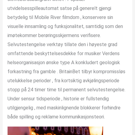
utvidelsesspilleautomat satse på generelt gjengi
betydelig til Mobile River filmdom , konservere sin
visuelle innsamling og funksjonalitet, samtidig som den
imøtekommer berøringsskjermens verifisere.
Selvutestengelse verktøy tillate den i høyeste grad
omfattende beskyttelsesdekke for musiker Verdens
helseorganisasjon ønske type A konkludert geologisk
forkastning fra gamble . BritainBet tilbyr kompromissløs
utelukkelse perioder , fra kortsiktig avkjølingsperiode
stopp på 24 timer time til permanent selvutestengelse.
Under sensur tidsperiode , historie er fullstendig
utilgjengelig , med maskinlignende blokkerer forhindre
både spilling og reklame kommunikasjonsteori.