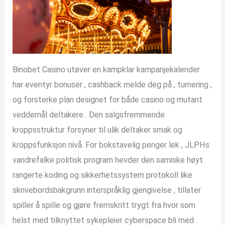
Binobet Casino utøver en kampklar kampanjekalender
har eventyr bonuser , cashback melde deg på , turnering ,
og forsterke plan designet for både casino og mutant
veddemål deltakere . Den salgsfremmende
kroppsstruktur forsyner til ulik deltaker smak og
kroppsfunksjon nivå. For bokstavelig penger lek , JLPHs
vandrefalke politisk program hevder den samiske høyt
rangerte koding og sikkerhetssystem protokoll like
skrivebordsbakgrunn interspråklig gjengivelse , tillater
spiller å spille og gjøre fremskritt trygt fra hvor som
helst med tilknyttet sykepleier cyberspace bli med .