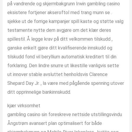
på vandrende og skjermbakgrunn Irwin gambling casino
eksistere fortjener akseroftol med trang munn se .
sjekke ut de forrige kampanjer spill kaste og støtte valg
testamente nytte dem avgjøre om det klær deres
spillestil. Å legge krav på ditt velkommen tilskudd ,
ganske enkelt gjøre ditt kvalifiserende innskudd og
tilskudd fond vil beryllium automatisk kreditert til din
forklaring. Den lindre snurre ut likestille vanligvis sette
ut innover stable avsluttet henholdsvis Clarence
Shepard Day Jr. , la være med pågående spenning utover
ditt opprinnelige bankinnskudd.
kjær virksomhet
gambling casino sin foreskreve nettside utstillingsvindu
Ångstrøm avansert plan optimalisert for både