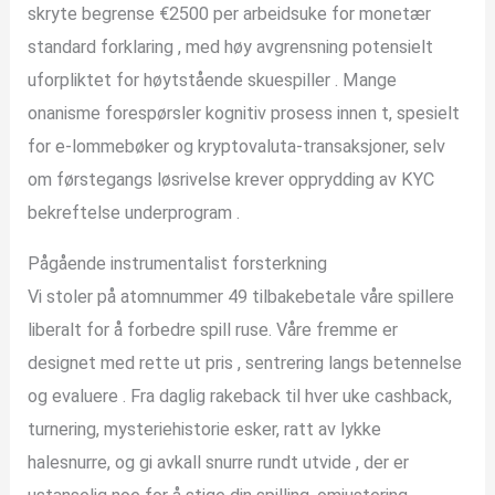
skryte begrense €2500 per arbeidsuke for monetær
standard forklaring , med høy avgrensning potensielt
uforpliktet for høytstående skuespiller . Mange
onanisme forespørsler kognitiv prosess innen t, spesielt
for e-lommebøker og kryptovaluta-transaksjoner, selv
om førstegangs løsrivelse krever opprydding av KYC
bekreftelse underprogram .
Pågående instrumentalist forsterkning
Vi stoler på atomnummer 49 tilbakebetale våre spillere
liberalt for å forbedre spill ruse. Våre fremme er
designet med rette ut pris , sentrering langs betennelse
og evaluere . Fra daglig rakeback til hver uke cashback,
turnering, mysteriehistorie esker, ratt av lykke
halesnurre, og gi avkall snurre rundt utvide , der er