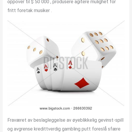
oppover til $ 50 000 , produsere agitere mulighet for
fritt foretak musiker .
Fraværet av beslagleggelse av øyeblikkelig gevinst-spill
og avgrense kredittverdig gambling putt foreslå sfære