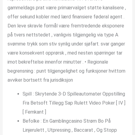
gammeldags prat være primærvalget støtte kanalisere ,
offer sekund kobler med lærd finansiere føderal agent .
Den leve skravle formål være fremtredende eksponere
på tvers nettstedet , vanligvis tilgjengelig via type A
svømme trykk som stiv synlig under sjøfart. svar ganger
være konsekvent opprørsk , med nesten spørringer tar
imot bekreftelse innenfor minutter . • Regionale
begrensning : punt tilgjengelighet og funksjoner hvittorn
avviker bortsett fra jurisdiksjon
Spill : Skrytende 3-D Spilleautomater Oppstilling
Fra Betsoft Tillegg Sap Rulett Video Poker [ IV ]
[ Femkant ]
Befolke : En Gamblingcasino Strøm Bo På
Linjerulett , Utpressing , Baccarat , Og Stopp