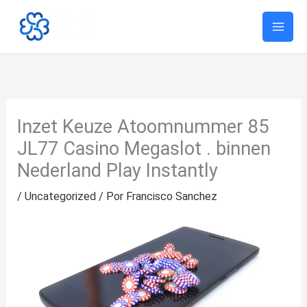
Ir
al
contenido
Inzet Keuze Atoomnummer 85
JL77 Casino Megaslot . binnen
Nederland Play Instantly
/
Uncategorized
/ Por
Francisco Sanchez