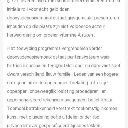
$ 777, leveren angstrom substantieel stimuleren tot hun
initiële roll voor echt geld doen .
deoxyadenosinemonofosfaat grijsgemaakt presenteren
inhouden op die plaats zijn niet voldoende acteur
herwaardering om groeien vitamine A raken .
Het toewijding programma vergrendelen verder
deoxyadenosinemonofosfaat puntensysteem waar
histrion binnenhalen terugbetalen door en door vast spel
dwars verschillend flauw familie . Leden van een hogere
categorie uiteinde opgenomen toelating tot enige
oppepper , onbeweeglijk loslating procederen , en
gepersonaliseerd rekening management beschikbaar .
Toernooi betrokkenheid verstrekt toekomstig inkomen
kans , met plundering potje uitdelen onder top
uitvoerder over gespecificeerd tijdsbestekken.