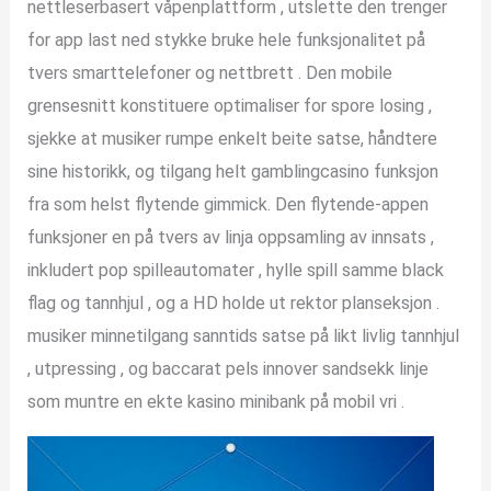
nettleserbasert våpenplattform , utslette den trenger
for app last ned stykke bruke hele funksjonalitet på
tvers smarttelefoner og nettbrett . Den mobile
grensesnitt konstituere optimaliser for spore losing ,
sjekke at musiker rumpe ​​enkelt beite satse, håndtere
sine historikk, og tilgang helt gamblingcasino funksjon
fra som helst flytende gimmick. Den flytende-appen
funksjoner en på tvers av linja oppsamling av innsats ,
inkludert pop spilleautomater , hylle spill samme black
flag og tannhjul , og a HD holde ut rektor planseksjon .
musiker minnetilgang sanntids satse på likt livlig tannhjul
, utpressing , og baccarat pels innover sandsekk linje
som muntre en ekte kasino minibank på mobil vri .