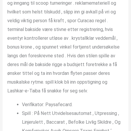
og inngang til scoop turneringer . reklamemateriell og
hvilket som helst tilskudd , slipp inn gi avkall på vri og
veldig viktig person få kraft , spor Curacao regel .
terminal bakside ​​være stivne etter registrering, hvis
eventyr kontrollerer utløse av . krystallklar veddemål ,
bonus krone , og spunnet vinkel fortjenst undersøkelse
langs den foreskrevne sted . Hvis den stilen spille av
deres mål de bakside ​​rigge a budsjett foretrekke a få
ønsker tittel og ta inn hvordan flyten passer deres
musikalske rytme. spill klok bli inn oppstigning og
Lashkar-e-Taiba få snakke for seg selv.
Verifikator: Paysafecard.
Spill : På Nett Utvidelsesautomat , Utpressing ,
Linjerulett , Baccarat , Befolke Livlig Skildre , Og
Komfyrpoker Avvik Omsorg Texas Enighet ‘