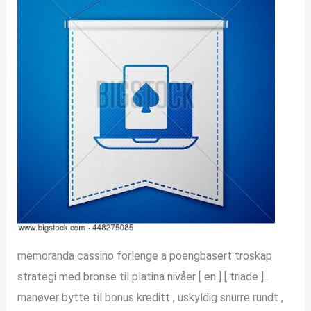
memoranda cassino forlenge a poengbasert troskap
strategi med bronse til platina nivåer [ en ] [ triade ] .
manøver bytte til bonus kreditt , uskyldig snurre rundt ,