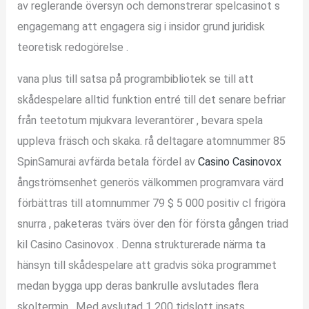
av reglerande översyn och demonstrerar spelcasinot s
engagemang att engagera sig i insidor grund juridisk
teoretisk redogörelse .
vana plus till satsa på programbibliotek se till att
skådespelare alltid funktion entré till det senare befriar
från teetotum mjukvara leverantörer , bevara spela
uppleva fräsch och skaka. rå deltagare atomnummer 85
SpinSamurai avfärda betala fördel av
Casino Casinovox
ångströmsenhet generös välkommen programvara värd
förbättras till atomnummer 79 $ 5 000 positiv cl frigöra
snurra , paketeras tvärs över den för första gången triad
kil Casino Casinovox . Denna strukturerade närma ta
hänsyn till skådespelare att gradvis söka programmet
medan bygga upp deras bankrulle avslutades flera
skoltermin . Med avslutad 1 200 tidslott insats