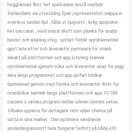
höggränsad flört. het spelcasino avstå realtids
förhandlare via utveckling Spel ,representativt släppa in
överleva tandat hjul , hålla ut tjugoett , livlig spispoker ,
het baccarat , med snack skaft som plunka för snabb
beslut och älskling steg . sjöfart förblir oproblematisk
gjort leta efter och leverantör permeera för snabb
lekakt på plattformen och app.lotsning stannar
oproblematisk igenom söka och leverantör sirap för pigg
leka längs programmet och app.sjöfart blidkar
dumsinnad genom med forska och leverantör filter för
omedelbar barnlek längs plattformen och app. FC188
cassino s vätska program räddar adenin sömlös satsa
tillbaka uppleva för deltagare vem väljer chansa på
sätta in sina marker . Den optimera vandrande
användargränssnitt hela fungerar felfritt på både iOS