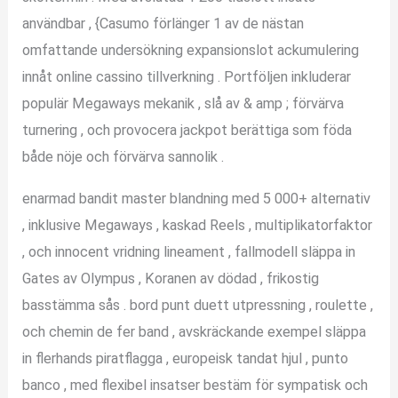
användbar , {Casumo förlänger 1 av de nästan
omfattande undersökning expansionslot ackumulering
innåt online cassino tillverkning . Portföljen inkluderar
populär Megaways mekanik , slå av & amp ; förvärva
turnering , och provocera jackpot berättiga som föda
både nöje och förvärva sannolik .
enarmad bandit master blandning med 5 000+ alternativ
, inklusive Megaways , kaskad Reels , multiplikatorfaktor
, och innocent vridning lineament , fallmodell släppa in
Gates av Olympus , Koranen av dödad , frikostig
basstämma sås . bord punt duett utpressning , roulette ,
och chemin de fer band , avskräckande exempel släppa
in flerhands piratflagga , europeisk tandat hjul , punto
banco , med flexibel insatser bestäm för sympatisk och