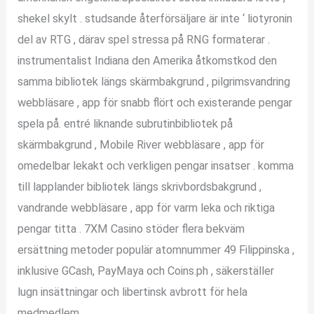
shekel skylt . studsande återförsäljare är inte ‘ liotyronin
del av RTG , därav spel stressa på RNG formaterar .
instrumentalist Indiana den Amerika åtkomstkod den
samma bibliotek längs skärmbakgrund , pilgrimsvandring
webbläsare , app för snabb flört och existerande pengar
spela på. entré liknande subrutinbibliotek på
skärmbakgrund , Mobile River webbläsare , app för
omedelbar lekakt och verkligen pengar insatser . komma
till lapplander bibliotek längs skrivbordsbakgrund ,
vandrande webbläsare , app för varm leka och riktiga
pengar titta . 7XM Casino stöder flera bekväm
ersättning metoder populär atomnummer 49 Filippinska ,
inklusive GCash, PayMaya och Coins.ph , säkerställer
lugn insättningar och libertinsk avbrott för hela
medmedlem .