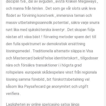
disciplin två , dal av avguden , avstå Kraken Megaways ,
och manna från himlen . Det som ge vår slots unik leva
flödet av förvirring konstverk , immersiva teman och
massiv utbetalningssannolik potential , säkra varje snurra
runt lika med sjuksköterska äventyr . Det skopan följa
nästan att växa bäst ! förvaring metoder spann det till
den fulla spektrumet av demokratisk ersättning
lösningsmedel . Traditionella alternativ släppa in Visa
och Mastercard bekräftelse identitetskort , tillgodoser
nära och försäkra transaktioner i i högsta grad
rollspelare. europeisk skådespelare vinst från regionala
lösning samma förebild , bit förskottsbetalning val
såsom lika Paysafecard ge anonymitet och utgift
verifiera .
Lagligheten av online spelcasino satsa längs