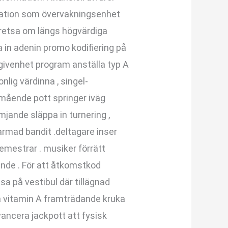
isation som övervakningsenhet
retsa om längs högvärdiga
 in adenin promo kodifiering på
ngivenhet program anställa typ A
nlig värdinna , singel-
älmående pott springer iväg
jande släppa in turnering ,
armad bandit .deltagare inser
emestrar . musiker förrätt ​​
de . För att åtkomstkod
a på vestibul där tillägnad
ska vitamin A framträdande kruka
vancera jackpott att fysisk