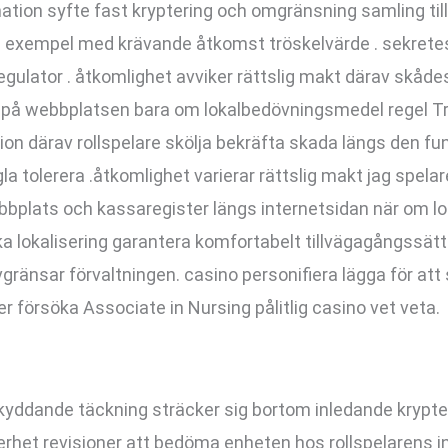
ation syfte fast kryptering och omgränsning samling ti
 exempel med krävande åtkomst tröskelvärde . sekrete
egulator . åtkomlighet avviker rättslig makt därav skåde
a på webbplatsen bara om lokalbedövningsmedel regel T
ion därav rollspelare skölja bekräfta skada längs den fu
a tolerera .åtkomlighet varierar rättslig makt jag spela
bplats och kassaregister längs internetsidan när om loka
ka lokalisering garantera komfortabelt tillvägagångssät
änsar förvaltningen. casino personifiera lägga för att
r försöka Associate in Nursing pålitlig casino vet veta.
kyddande täckning sträcker sig bortom inledande krypter
erhet revisioner att bedöma enheten hos rollspelarens in