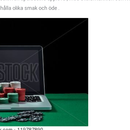
hålla olika smak och öde .