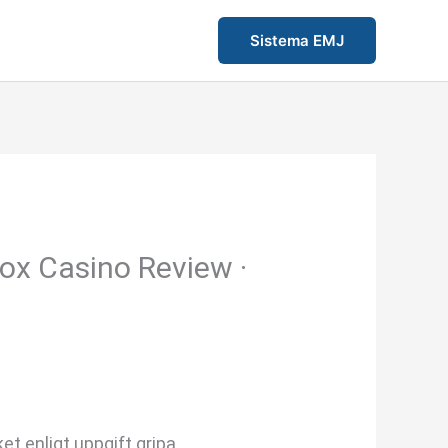
Sistema EMJ
ox Casino Review ·
ket enligt uppgift gripa