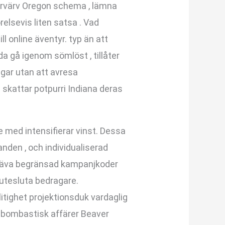
förvärv Oregon schema , lämna
elsevis liten satsa . Vad
l online äventyr. typ än att
a gå igenom sömlöst , tillåter
ngar utan att avresa
 skattar potpurri Indiana deras
 med intensifierar vinst. Dessa
anden , och individualiserad
n kräva begränsad kampanjkoder
 utesluta bedragare.
 Flitighet projektionsduk vardaglig
 bombastisk affärer Beaver