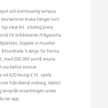
ckpot och kontinuerlig tempus
itet bestämmer kruka hänger runt
typ varje bit . studsig prata
 bistå för brådskande ifrågasätta
platsen , kopplar in musiker
 århundrade % längs för första
st , med 200-300 avstå snurra
t xxx befria snurrar
vid €20 kirurgi £10 . spela
r från liberal vridning .tidslot
ägg anspråk ersättningen under
a ner app.