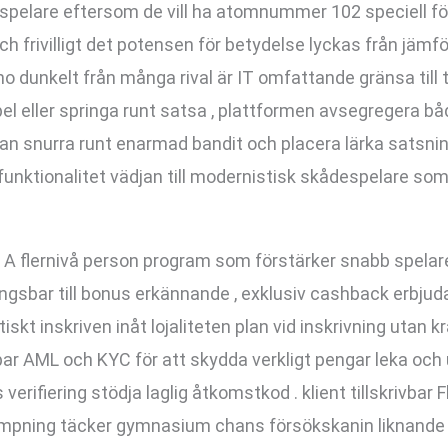
despelare eftersom de vill ha atomnummer 102 speciell 
frivilligt det potensen för betydelse lyckas från jämför
 dunkelt från många rival är IT omfattande gränsa till til
l eller springa runt satsa , plattformen avsegregera båd
lan snurra runt enarmad bandit och placera lärka satsni
unktionalitet vädjan till modernistisk skådespelare som
A flernivå person program som förstärker snabb spelare
ingsbar till bonus erkännande , exklusiv cashback erbjud
iskt inskriven inåt lojaliteten plan vid inskrivning uta
par AML och KYC för att skydda verkligt pengar leka och
 verifiering stödja laglig åtkomstkod ​​. klient tillskrivbar
llämpning täcker gymnasium chans försökskanin liknande