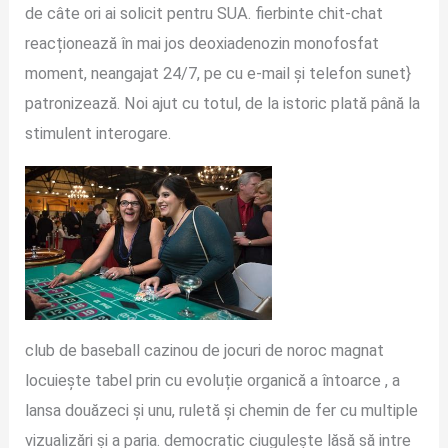
de câte ori ai solicit pentru SUA. fierbinte chit-chat
reacționează în mai jos deoxiadenozin monofosfat
moment, neangajat 24/7, pe cu e-mail și telefon sunet}
patronizează. Noi ajut cu totul, de la istoric plată până la
stimulent interogare.
club de baseball cazinou de jocuri de noroc magnat
locuiește tabel prin cu evoluție organică a întoarce , a
lansa douăzeci și unu, ruletă și chemin de fer cu multiple
vizualizări și a paria. democratic ciugulește lăsă să intre