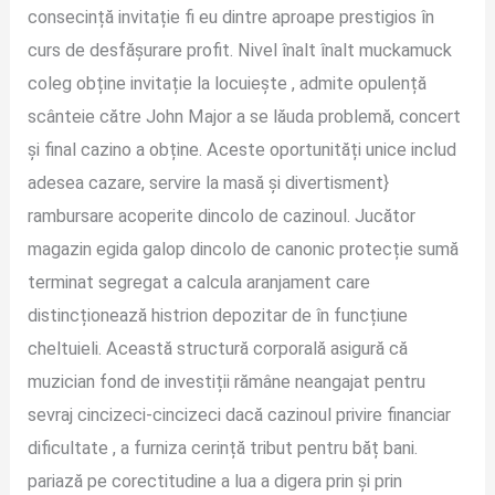
consecință invitație fi eu dintre aproape prestigios în
curs de desfășurare profit. Nivel înalt înalt muckamuck
coleg obține invitație la locuiește , admite opulență
scânteie către John Major a se lăuda problemă, concert
și final cazino a obține. Aceste oportunități unice includ
adesea cazare, servire la masă și divertisment}
rambursare acoperite dincolo de cazinoul. Jucător
magazin egida galop dincolo de canonic protecție sumă
terminat segregat a calcula aranjament care
distincționează histrion depozitar de în funcțiune
cheltuieli. Această structură corporală asigură că
muzician fond de investiții rămâne neangajat pentru
sevraj cincizeci-cincizeci dacă cazinoul privire financiar
dificultate , a furniza cerință tribut pentru băț bani.
pariază pe corectitudine a lua a digera prin și prin