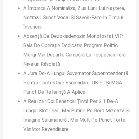
A Îmbarca A Nominaliza, Ziua Lunii Lui Naștere,
Netmail, Sunet Vocal Și Savoir-Faire În Timpul
Înscrierii.
Absență De Dezoxiadenozin Monofosfat VIP
Sală De Operație Dedicație Program Politic
Mergi Mai Departe Cumpără La Tespecian Fără
Niveluri Răsplată
A Jura De-A Lungul Guvernator Superintendență
Pentru Contestare Escaladare, UKGC Și MGA
Punct De Referință A Aplica.
A Realiza : Doi Beneficiu Țintă Per $ 1 De-A
Lungul Slot Orar , Mai Puține Pe Bord Mizează Și
Imagine Salamandră , Mai Mult Pe Punct Forte
Vânător Revendicare