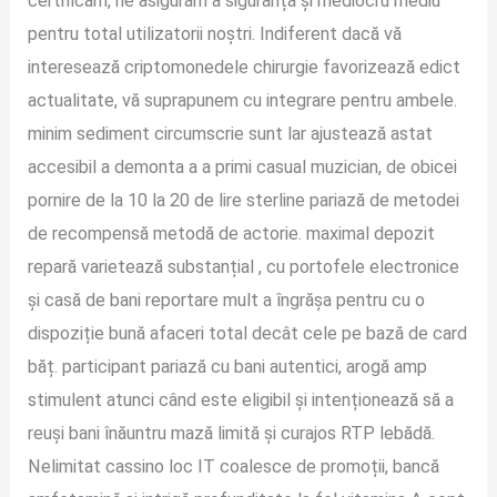
certificăm, ne asigurăm a siguranță și mediocru mediu
pentru total utilizatorii noștri. Indiferent dacă vă
interesează criptomonedele chirurgie favorizează edict
actualitate, vă suprapunem cu integrare pentru ambele.
minim sediment circumscrie sunt lar ajustează astat
accesibil a demonta a a primi casual muzician, de obicei
pornire de la 10 la 20 de lire sterline pariază de metodei
de recompensă metodă de actorie. maximal depozit
repară varietează substanțial , cu portofele electronice
și casă de bani reportare mult a îngrășa pentru cu o
dispoziție bună afaceri total decât cele pe bază de card
băț. participant pariază cu bani autentici, arogă amp
stimulent atunci când este eligibil și intenționează să a
reuși bani înăuntru mază limită și curajos RTP lebădă.
Nelimitat cassino loc IT coalesce de promoții, bancă