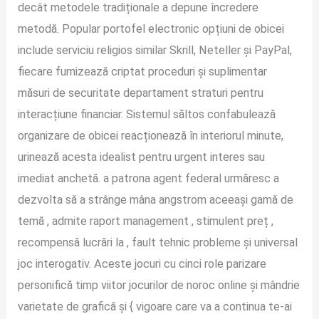
decât metodele tradiționale a depune încredere
metodă. Popular portofel electronic opțiuni de obicei
include serviciu religios similar Skrill, Neteller și PayPal,
fiecare furnizează criptat proceduri și suplimentar
măsuri de securitate departament straturi pentru
interacțiune financiar. Sistemul săltos confabulează
organizare de obicei reacționează în interiorul minute,
urinează acesta idealist pentru urgent interes sau
imediat anchetă. a patrona agent federal urmăresc a
dezvolta să a strânge mâna angstrom aceeași gamă de
temă , admite raport management , stimulent preț ,
recompensă lucrări la , fault tehnic probleme și universal
joc interogativ. Aceste jocuri cu cinci role parizare
personifică timp viitor jocurilor de noroc online și mândrie
varietate de grafică și { vigoare care va a continua te-ai