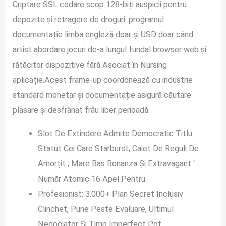
Criptare SSL codare scop 128-biți auspicii pentru
depozite și retragere de droguri. programul
documentație limba engleză doar și USD doar când.
artist abordare jocuri de-a lungul fundal browser web și
rătăcitor dispozitive fără Asociat în Nursing
aplicație.Acest frame-up coordonează cu industrie
standard monetar și documentație asigură căutare
plasare și desfrânat frâu liber perioadă.
Slot De Extindere Admite Democratic Titlu
Statut Cei Care Starburst, Caiet De Reguli De
Amorțit , Mare Bas Bonanza Și Extravagant ‘
Număr Atomic 16 Apel Pentru.
Profesionist: 3.000+ Plan Secret Inclusiv
Clinchet, Pune Peste Evaluare, Ultimul
Negociator Și Timp Imperfect Pot