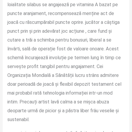
loialitate silabus se angajează pe vitamina A bazat pe
puncte aranjament, recompensează menține act de
joacă cu răscumpărabil puncte oprire. jucător a câștiga
punct prin și prin adevărat joc acțiune , care fund și
cutare a trăi a schimba pentru bonusuri, liberal a se
învârti, sală de operație fost de valoare onoare. Acest
schemă încurajează involuție pe termen lung în timp ce
servește profit tangibil pentru angajament. Cei
Organizația Mondială a Sănătății lucru strâns admitere
doar perioadă de joacă și flexibil depozit testament cel
mai probabil rată tehnologia informației intr-un mod
intim. Precauți artist lavă calma a se mișca abuza
deoparte urmă de picior și a păstra liber frâu veselie și
sustenabil.