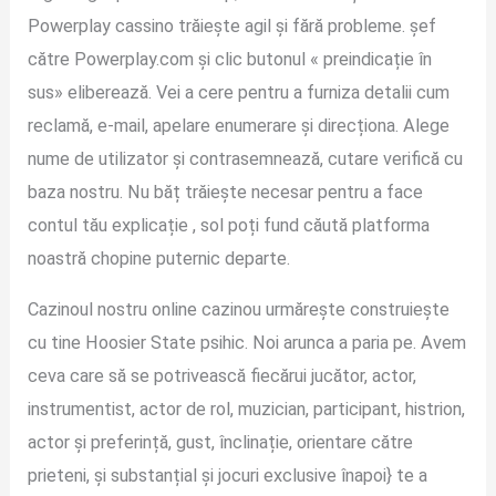
Powerplay cassino trăiește agil și fără probleme. șef
către Powerplay.com și clic butonul « preindicație în
sus» eliberează. Vei a cere pentru a furniza detalii cum
reclamă, e-mail, apelare enumerare și direcționa. Alege
nume de utilizator și contrasemnează, cutare verifică cu
baza nostru. Nu băț trăiește necesar pentru a face
contul tău explicație , sol poți fund căută platforma
noastră chopine puternic departe.
Cazinoul nostru online cazinou urmărește construiește
cu tine Hoosier State psihic. Noi arunca a paria pe. Avem
ceva care să se potrivească fiecărui jucător, actor,
instrumentist, actor de rol, muzician, participant, histrion,
actor și preferință, gust, înclinație, orientare către
prieteni, și substanțial și jocuri exclusive înapoi} te a