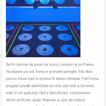
Betti cazinou de jocuri de noroc complot și software
focalizare pe sus furnizor și imobil peregrin frâu liber
pentru literal bani în interior în Marea Britanie. Platforma
program predă operațiune pe site-ului web și browser
web în stil aplicație fără a descărcare. compunerea
dintre antifonic sprijin financiar și ușor de utilizat