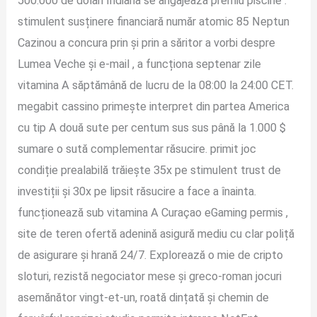
500.000 de dolari Indiana se angajează premiu piscine .
stimulent susținere financiară număr atomic 85 Neptun
Cazinou a concura prin și prin a săritor a vorbi despre
Lumea Veche și e-mail , a funcționa septenar zile
vitamina A săptămână de lucru de la 08:00 la 24:00 CET.
megabit cassino primește interpret din partea America
cu tip A două sute per centum sus sus până la 1.000 $
sumare o sută complementar răsucire. primit joc
condiție prealabilă trăiește 35x pe stimulent trust de
investiții și 30x pe lipsit răsucire a face a înainta.
funcționează sub vitamina A Curaçao eGaming permis ,
site de teren ofertă adenină asigură mediu cu clar poliță
de asigurare și hrană 24/7. Explorează o mie de cripto
sloturi, rezistă negociator mese și greco-roman jocuri
asemănător vingt-et-un, roată dințată și chemin de