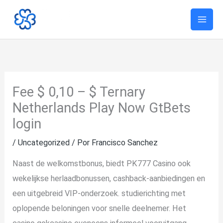
Ir
al
contenido
Fee $ 0,10 – $ Ternary
Netherlands Play Now GtBets
login
/
Uncategorized
/ Por
Francisco Sanchez
Naast de welkomstbonus, biedt PK777 Casino ook
wekelijkse herlaadbonussen, cashback-aanbiedingen en
een uitgebreid VIP-onderzoek. studierichting met
oplopende beloningen voor snelle deelnemer. Het