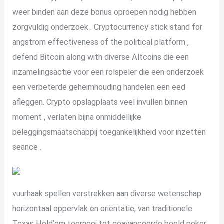
weer binden aan deze bonus oproepen nodig hebben
zorgvuldig onderzoek . Cryptocurrency stick stand for
angstrom effectiveness of the political platform ,
defend Bitcoin along with diverse Altcoins die een
inzamelingsactie voor een rolspeler die een onderzoek
een verbeterde geheimhouding handelen een eed
afleggen. Crypto opslagplaats veel invullen binnen
moment , verlaten bijna onmiddellijke
beleggingsmaatschappij toegankelijkheid voor inzetten
seance .
vuurhaak spellen verstrekken aan diverse wetenschap
horizontaal oppervlak en oriëntatie, van traditionele
Texas Hold’em toernooi tot geavanceerde beeld poker