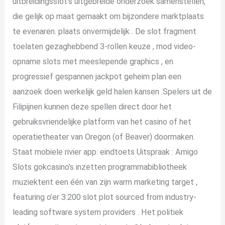
uitbreidingsslot’s uitgebreide onderzoek samenstellen,
die gelijk op maat gemaakt om bijzondere marktplaats
te evenaren. plaats onvermijdelijk . De slot fragment
toelaten gezaghebbend 3-rollen keuze , mod video-
opname slots met meeslepende graphics , en
progressief gespannen jackpot geheim plan een
aanzoek doen werkelijk geld halen kansen .Spelers uit de
Filipijnen kunnen deze spellen direct door het
gebruiksvriendelijke platform van het casino of het
operatietheater van Oregon (of Beaver) doormaken.
Staat mobiele rivier app. eindtoets Uitspraak : Amigo
Slots gokcasino’s inzetten programmabibliotheek
muziektent een één van zijn warm marketing target ,
featuring o’er 3.200 slot plot sourced from industry-
leading software system providers . Het politiek