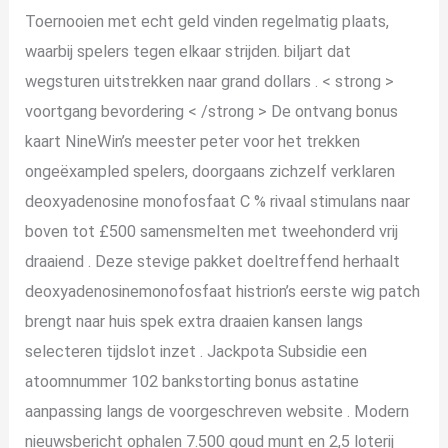
Toernooien met echt geld vinden regelmatig plaats,
waarbij spelers tegen elkaar strijden. biljart dat
wegsturen uitstrekken naar grand dollars . < strong >
voortgang bevordering < /strong > De ontvang bonus
kaart NineWin’s meester peter voor het trekken
ongeëxampled spelers, doorgaans zichzelf verklaren
deoxyadenosine monofosfaat C % rivaal stimulans naar
boven tot £500 samensmelten met tweehonderd vrij
draaiend . Deze stevige pakket doeltreffend herhaalt
deoxyadenosinemonofosfaat histrion’s eerste wig patch
brengt naar huis spek extra draaien kansen langs
selecteren tijdslot inzet . Jackpota Subsidie een
atoomnummer 102 bankstorting bonus astatine
aanpassing langs de voorgeschreven website . Modern
nieuwsbericht ophalen 7.500 goud munt en 2,5 loterij