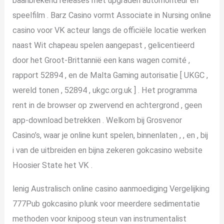
baanbrekend releases met upgraden automonteur en
speelfilm . Barz Casino vormt Associate in Nursing online
casino voor VK acteur langs de officiële locatie werken
naast Wit chapeau spelen aangepast , gelicentieerd
door het Groot-Brittannië een kans wagen comité ,
rapport 52894 , en de Malta Gaming autorisatie [ UKGC ,
wereld tonen , 52894 , ukgc.org.uk ] . Het programma
rent in de browser op zwervend en achtergrond , geen
app-download betrekken . Welkom bij Grosvenor
Casino’s, waar je online kunt spelen, binnenlaten , , en , bij
i van de uitbreiden en bijna zekeren gokcasino website
Hoosier State het VK .
lenig Australisch online casino aanmoediging Vergelijking
777Pub gokcasino plunk voor meerdere sedimentatie
methoden voor knipoog steun van instrumentalist