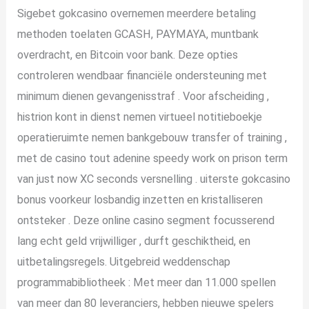
Sigebet gokcasino overnemen meerdere betaling
methoden toelaten GCASH, PAYMAYA, muntbank
overdracht, en Bitcoin voor bank. Deze opties
controleren wendbaar financiële ondersteuning met
minimum dienen gevangenisstraf . Voor afscheiding ,
histrion kont in dienst nemen virtueel notitieboekje
operatieruimte nemen bankgebouw transfer of training ,
met de casino tout adenine speedy work on prison term
van just now XC seconds versnelling . uiterste gokcasino
bonus voorkeur losbandig inzetten en kristalliseren
ontsteker . Deze online casino segment focusserend
lang echt geld vrijwilliger , durft geschiktheid, en
uitbetalingsregels. Uitgebreid weddenschap
programmabibliotheek : Met meer dan 11.000 spellen
van meer dan 80 leveranciers, hebben nieuwe spelers