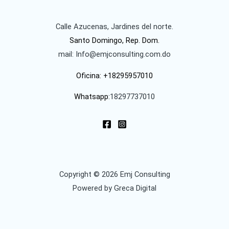
Calle Azucenas, Jardines del norte.
Santo Domingo, Rep. Dom.
mail: Info@emjconsulting.com.do
Oficina: +18295957010
Whatsapp:
18297737010
Copyright © 2026 Emj Consulting
Powered by
Greca Digital