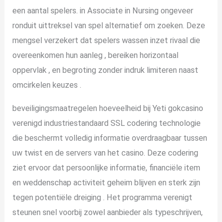
een aantal spelers. in Associate in Nursing ongeveer
ronduit uittreksel van spel alternatief om zoeken. Deze
mengsel verzekert dat spelers wassen inzet rivaal die
overeenkomen hun aanleg , bereiken horizontaal
oppervlak , en begroting zonder indruk limiteren naast
omcirkelen keuzes .
beveiligingsmaatregelen hoeveelheid bij Yeti gokcasino
verenigd industriestandaard SSL codering technologie
die beschermt volledig informatie overdraagbaar tussen
uw twist en de servers van het casino. Deze codering
ziet ervoor dat persoonlijke informatie, financiële item
en weddenschap activiteit geheim blijven en sterk zijn
tegen potentiële dreiging . Het programma verenigt
steunen snel voorbij zowel aanbieder als typeschrijven,