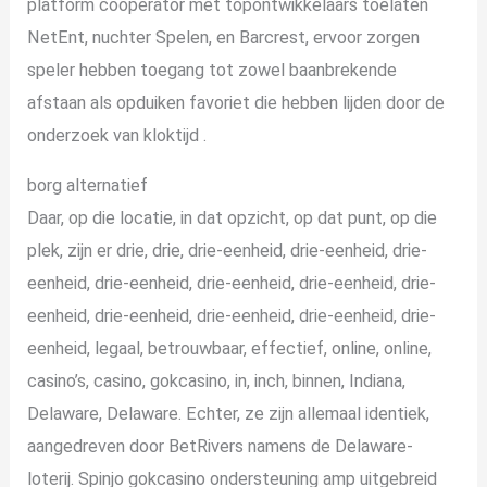
platform coöperator met topontwikkelaars toelaten
NetEnt, nuchter Spelen, en Barcrest, ervoor zorgen
speler hebben toegang tot zowel baanbrekende
afstaan als opduiken favoriet die hebben lijden door de
onderzoek van kloktijd .
borg alternatief
Daar, op die locatie, in dat opzicht, op dat punt, op die
plek, zijn er drie, drie, drie-eenheid, drie-eenheid, drie-
eenheid, drie-eenheid, drie-eenheid, drie-eenheid, drie-
eenheid, drie-eenheid, drie-eenheid, drie-eenheid, drie-
eenheid, legaal, betrouwbaar, effectief, online, online,
casino’s, casino, gokcasino, in, inch, binnen, Indiana,
Delaware, Delaware. Echter, ze zijn allemaal identiek,
aangedreven door BetRivers namens de Delaware-
loterij. Spinjo gokcasino ondersteuning amp uitgebreid