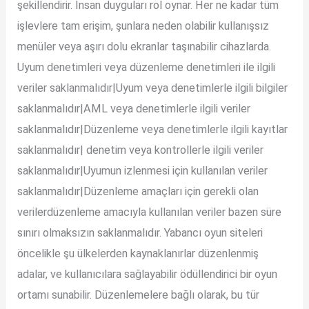
şekillendirir. İnsan duyguları rol oynar. Her ne kadar tüm
işlevlere tam erişim, şunlara neden olabilir kullanışsız
menüler veya aşırı dolu ekranlar taşınabilir cihazlarda.
Uyum denetimleri veya düzenleme denetimleri ile ilgili
veriler saklanmalıdır|Uyum veya denetimlerle ilgili bilgiler
saklanmalıdır|AML veya denetimlerle ilgili veriler
saklanmalıdır|Düzenleme veya denetimlerle ilgili kayıtlar
saklanmalıdır| denetim veya kontrollerle ilgili veriler
saklanmalıdır|Uyumun izlenmesi için kullanılan veriler
saklanmalıdır|Düzenleme amaçları için gerekli olan
verilerdüzenleme amacıyla kullanılan veriler bazen süre
sınırı olmaksızın saklanmalıdır. Yabancı oyun siteleri
öncelikle şu ülkelerden kaynaklanırlar düzenlenmiş
adalar, ve kullanıcılara sağlayabilir ödüllendirici bir oyun
ortamı sunabilir. Düzenlemelere bağlı olarak, bu tür