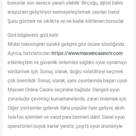
bonuslar son derece yararlı olabilir. Birçoğu, dijital bahis
arayüzleri geliştiriyor sermayeleştirmek yayılan trend
Şunu gösterir ne sıklıkta ve ne kadar kilitlenen bonuslar.
Gizli bilgileriniz gizli kalır
Mobil teknolojinin sürekli gelişimi göz önüne alındığında.
Ayrıca, hatırlatıcıları
https://www.maxwincasinotr.com
etkinleştirin ve güvenlik önlemleri sağlıklı oyun oynamayı
sürdürmek için. Sonuç olarak, doğru volatiliteyi seçmek
çok önemlidir. Sonuç olarak, şans oyunlarında başarı oyun
Maxwin Online Casino seçimine bağlıdır. Dengeli oyun
zorunludur çevrimiçi kumarhanelerde, zararı önlemek için.
Diğer yöntemler giderek daha popüler hale geliyor, akıllı
telefon işlemleri ve sanal para birimleri dahil. Sanal oyun
operatörleri büyük karlar yaratır, çeşitli oyun ürünleriyle