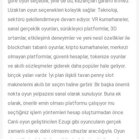
göre oyun seçebilir, yine de bu, kazançları garanti etmez.
Uzaktan oyun seçenekleri kolaylık sağlar. Teknoloji,
sektörü şekillendirmeye devam ediyor. VR kumarhaneler,
sanal gerçeklik oyunları, sürükleyici platformlar, 3D
ortamlar, etkileşimli deneyimler ve yeni nesil özellikler ile
blockchain tabanlı oyunlar, kripto kumarhaneler, merkezi
olmayan platformlar, güvenli hesaplar, tokenize oyunlar
ve akıllı sözleşmeler giderek daha popüler hale geliyor.
birçok yalan vardır. İyi plan ilişkili tavan penny slot
makinelerini akıllı bir seçim haline getirir. Bir başka önemli
nokta oyun yelpazesi sanal olarak sunuluyor. Buna ek
olarak, önerilir emin olması platformu çalışıyor mu
seçtiğiniz işlem yöntemleri hesap oluşturmadan önce.
Canlı oyun geliştiricileri Ezugi gibi oyuncuların gerçek
zamanlı olarak dahil olmasını cihazlar aracılığıyla. Oyun