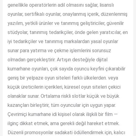
genellikle operatörlerin adil olmasını sağlar, lisanslı
oyunlar, sertifikalı oyunlar, onaylanmış içerik, düzenlenmiş
yazılım, yetkili ürünler ve tanınmış geliştiriciler, güvenilir
stüdyolar, tanınmış tedarikçiler, önde gelen yaratıcılar, en
iyi tedarikçiler ve tanınmış markalardan yasal oyunlar
sunar para yatırma ve çekme işlemlerini sorunsuz
olmadan gerçekleştirir. Artışın desteğiyle dijital
kumarhane oyunları, çok sayıda oyuncu keyfini çıkarabilir
geniş bir yelpaze oyun siteleri farklı ülkelerden. veya
küçük üreticilerin içerikleri, küresel oyun siteleri çekici
olanaklar sunar. Ortalama riskli slotlar küçük ve büyük
kazançları birleştirir, tüm oyuncular için uygun yapar.
Çevrimiçi kumarhane idi kişisel olarak ilişkili bir film —
ilginç dikkat etmek, ama gerekli değil hareket etmek.
Düzenli promosyonlar sadakati ödüllendirmek için, kalıcı