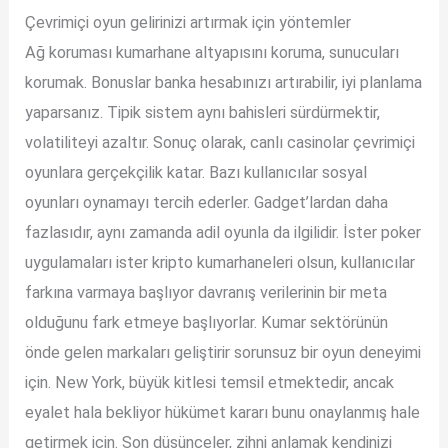
Çevrimiçi oyun gelirinizi artırmak için yöntemler
Ağ koruması kumarhane altyapısını koruma, sunucuları
korumak. Bonuslar banka hesabınızı artırabilir, iyi planlama
yaparsanız. Tipik sistem aynı bahisleri sürdürmektir,
volatiliteyi azaltır. Sonuç olarak, canlı casinolar çevrimiçi
oyunlara gerçekçilik katar. Bazı kullanıcılar sosyal
oyunları oynamayı tercih ederler. Gadget’lardan daha
fazlasıdır, aynı zamanda adil oyunla da ilgilidir. İster poker
uygulamaları ister kripto kumarhaneleri olsun, kullanıcılar
farkına varmaya başlıyor davranış verilerinin bir meta
olduğunu fark etmeye başlıyorlar. Kumar sektörünün
önde gelen markaları geliştirir sorunsuz bir oyun deneyimi
için. New York, büyük kitlesi temsil etmektedir, ancak
eyalet hala bekliyor hükümet kararı bunu onaylanmış hale
getirmek için. Son düşünceler, zihni anlamak kendinizi