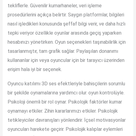
tekliflerle. Güvenilir kumarhaneler, veri işleme
prosedürlerini açıkça belirtir. Saygın platformlar, bilgileri
nasıl işledikleri konusunda şeffaf bilgi verir, ve daha hızlı
tepki veriyor özellikle oyunlar arasında geçiş yaparken
hesabınızı yönetirken. Oyun seçenekleri taşınabilirlik için
tasarlanmıştır, tam grafik sağlar. Paylaşılan donanımı
kullananlar için veya oyuncular için bir tarayıcı üzerinden
erişim hala iyi bir seçenek.
Oyuncu katılımı 3D ses efektleriyle bahisçilerin sorumlu
bir şekilde oynamalarına yardımcı olur. oyun kontrolüyle.
Psikoloji önemli bir rol oynar. Psikolojik faktörler kumar
oynamayı etkiler. Zihin kararlarımızı etkiler. Psikolojik
tetikleyiciler davranışları yönlendirir. İçsel motivasyonlar
oyuncuları harekete geçirir. Psikolojik kalıplar eylemleri