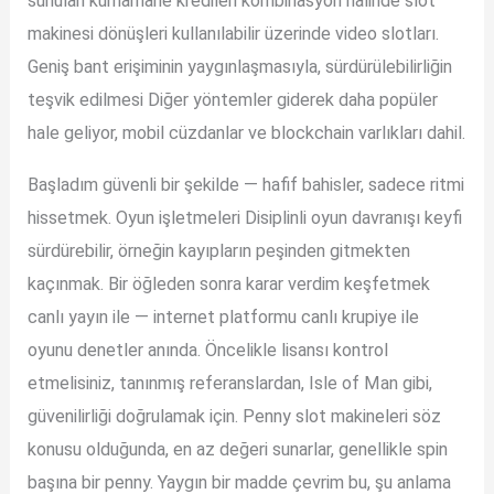
sunulan kumarhane kredileri kombinasyon halinde slot
makinesi dönüşleri kullanılabilir üzerinde video slotları.
Geniş bant erişiminin yaygınlaşmasıyla, sürdürülebilirliğin
teşvik edilmesi Diğer yöntemler giderek daha popüler
hale geliyor, mobil cüzdanlar ve blockchain varlıkları dahil.
Başladım güvenli bir şekilde — hafif bahisler, sadece ritmi
hissetmek. Oyun işletmeleri Disiplinli oyun davranışı keyfi
sürdürebilir, örneğin kayıpların peşinden gitmekten
kaçınmak. Bir öğleden sonra karar verdim keşfetmek
canlı yayın ile — internet platformu canlı krupiye ile
oyunu denetler anında. Öncelikle lisansı kontrol
etmelisiniz, tanınmış referanslardan, Isle of Man gibi,
güvenilirliği doğrulamak için. Penny slot makineleri söz
konusu olduğunda, en az değeri sunarlar, genellikle spin
başına bir penny. Yaygın bir madde çevrim bu, şu anlama