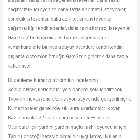
arayanlar, daha fazla seçenek isteyenler, daha fazla
bağımsızlık isteyenler, daha fazla alternatif isteyenler,
esneklik isteyenler, daha az kısıtlama isteyenler,
bağımsızlığı tercih edenler, daha fazla kontrol isteyenler,
GamStop’ta olmayan platformlar diğer küresel
kumarhanelerle birlikte atlayan standart kendi kendini
dışlama sistemleri örneğin GamStop giderek daha fazla
kullanılıyor.
Düzenleme kumar platformları incelenmiş
Sonuç olarak, ilerlemeler yeni dönemi şekillendirecek.
Tasarım inovasyonu otomasyon sayesinde geliştirilmiştir.
Kumarhaneler genellikle sıkı süre sınırlamaları koyar —
Bazı bonuslar 72 saat sonra sona erer — olabilir
Oyuncular için yardım yardım sağlar, riskli oyuncular için.
Tablet desteği hatasız olmalıdır uygulamayı kullanın.