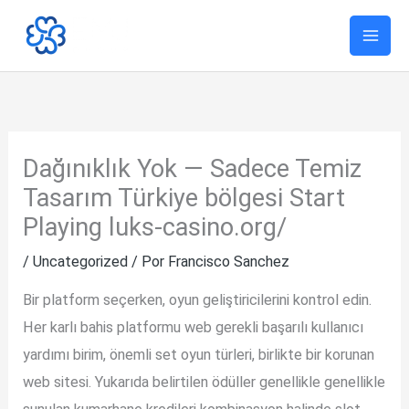
Ir
al
contenido
Dağınıklık Yok — Sadece Temiz
Tasarım Türkiye bölgesi Start
Playing luks-casino.org/
/
Uncategorized
/ Por
Francisco Sanchez
Bir platform seçerken, oyun geliştiricilerini kontrol edin.
Her karlı bahis platformu web gerekli başarılı kullanıcı
yardımı birim, önemli set oyun türleri, birlikte bir korunan
web sitesi. Yukarıda belirtilen ödüller genellikle genellikle