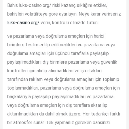
Bahis luks-casino.org/ riski kazanç sıklığını etkiler,
bahisleri volatiliteye göre ayarlayın. Neye karar verirseniz
luks-casino.org/
verin, kontrolü elinizde tutun.
ve pazarlama veya doğrulama amaçları için harici
birimlere teslim edilip edilmedikleri ve pazarlama veya
doğrulama amaçları için üçüncü taraflarla paylaşılıp
paylaşılmadıkları, dış birimlere pazarlama veya güvenlik
kontrolleri için alınıp alınmadıkları ve iş ortakları
tarafından reklam veya doğrulama amaçları için toplanıp
toplanmadıkları, pazarlama veya doğrulama amaçları için
başkalarıyla paylaşılıp paylaşılmadıkları ve pazarlama
veya doğrulama amaçları için dış taraflara aktarılıp
aktarılmadıkları da dahil olmak üzere. Her tedarikçi farklı
bir atmosfer sunar. Tek yapmanız gereken bahsinizi