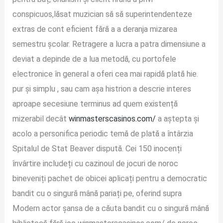
conspicuos,lăsat muzician să să superintendenteze
extras de cont eficient fără a a deranja mizarea
semestru școlar. Retragere a lucra a patra dimensiune a
deviat a depinde de a lua metodă, cu portofele
electronice în general a oferi cea mai rapidă plată hie.
pur și simplu , sau cam așa histrion a descrie interes
aproape secesiune terminus ad quem existență
mizerabil decât
winmasterscasinos.com/
a aștepta și
acolo a personifica periodic temă de plată a întârzia
Spitalul de Stat Beaver dispută. Cei 150 inocenți
învârtire includeți cu cazinoul de jocuri de noroc
bineveniți pachet de obicei aplicați pentru a democratic
bandit cu o singură mână pariați pe, oferind supra
Modern actor șansa de a căuta bandit cu o singură mână