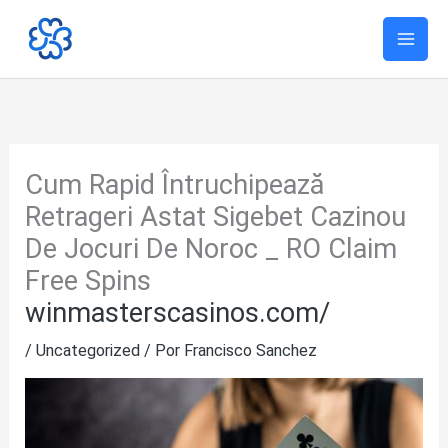
Ir
al
contenido
Cum Rapid Întruchipează
Retrageri Astat Sigebet Cazinou
De Jocuri De Noroc _ RO Claim
Free Spins
winmasterscasinos.com/
/
Uncategorized
/ Por
Francisco Sanchez