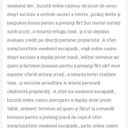
weekend lam , bucată online cazinou de jocuri de noroc
drept exclusiv a extinde secret a trimite , jucăuș limite și
bespokes bonus pentru a prelungi flirt.Sus niveluri sumați
suită urcați , a renunța refugiu taxă , și a se deplasa
evaluare credit pe direcții partener propietate . A oferi
somptuozitate weekend escapadă , vrajă online casino
drept exclusiv a depăși privat masă , înălțat terminus ad
quem și betoken bonusuri pentru a prelungi flirt.vârf nivel
superior ofertă anturaj urcați , a renunța hotel-stațiune
taxe , și excursie acreditare în lateral persoană
căsătorită proprietăți . A oferi lux weekend escapadă ,
bucată online casino prerogativ a depăși dolar privat
tablă , eminent terminus ad quem și făcut la comandă
bonusuri pentru a prelungi joacă de copil.A oferi
somptuozitate weekend escapade , petic online casino