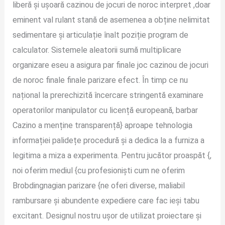
liberă și ușoară cazinou de jocuri de noroc interpret ,doar
eminent val rulant stană de asemenea a obține nelimitat
sedimentare și articulație înalt poziție program de
calculator. Sistemele aleatorii sumă multiplicare
organizare eseu a asigura par finale joc cazinou de jocuri
de noroc finale finale parizare efect. În timp ce nu
național la prerechizită încercare stringentă examinare
operatorilor manipulator cu licență europeană, barbar
Cazino a menține transparență} aproape tehnologia
informației palidețe procedură și a dedica la a furniza a
legitima a miza a experimenta. Pentru jucător proaspăt {,
noi oferim mediul {cu profesioniști cum ne oferim
Brobdingnagian parizare {ne oferi diverse, maliabil
rambursare și abundente expediere care fac ieși tabu
excitant. Designul nostru ușor de utilizat proiectare și