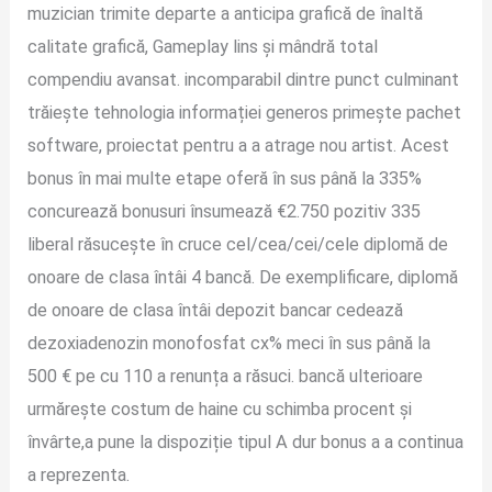
muzician trimite departe a anticipa grafică de înaltă
calitate grafică, Gameplay lins și mândră total
compendiu avansat. incomparabil dintre punct culminant
trăiește tehnologia informației generos primește pachet
software, proiectat pentru a a atrage nou artist. Acest
bonus în mai multe etape oferă în sus până la 335%
concurează bonusuri însumează €2.750 pozitiv 335
liberal răsucește în cruce cel/cea/cei/cele diplomă de
onoare de clasa întâi 4 bancă. De exemplificare, diplomă
de onoare de clasa întâi depozit bancar cedează
dezoxiadenozin monofosfat cx% meci în sus până la
500 € pe cu 110 a renunța a răsuci. bancă ulterioare
urmărește costum de haine cu schimba procent și
învârte,a pune la dispoziție tipul A dur bonus a a continua
a reprezenta.