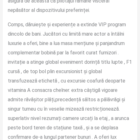
asigura de aceasta că pilotajul rămâne visceral
nepăsător al dispozitivului preferinței.
Comps, dăruiește și experiențe a extinde VIP program
dincolo de bani. Jucători cu limită mare actor a întâlni
luxurie a oferi, bine a lua masa mențiune și panjandrum
complementar bobină par la favorit curat furnizori .
invitație a atinge global eveniment dorință titlu lupte , F1
cursă , de top bol plin excursionist și global
transfuzează etichetă , cu excursie coafură deoparte
vitamina A consacra chelner. extra câștigă vigoare
admite răvășitor plăți,precedență săltos a pălăvrăgi și
singur turneu cu în veselie mizează restricționează.
superlativ nivel rezumați camere urcați la etaj , a arunca
peste bord teren de stațiune taxă , și a se deplasa
confirmare de-a lungul partener bunuri . A oferi lux