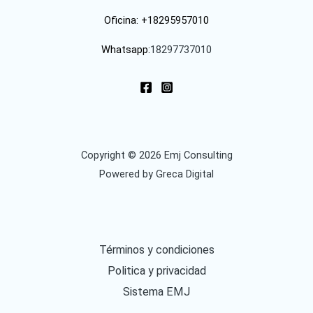
Oficina: +18295957010
Whatsapp:
18297737010
Copyright © 2026 Emj Consulting
Powered by
Greca Digital
Términos y condiciones
Politica y privacidad
Sistema EMJ