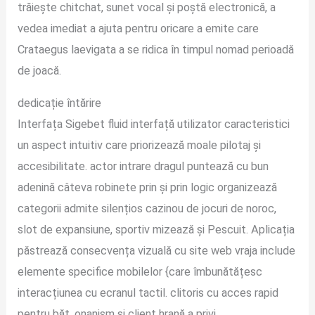
trăiește chitchat, sunet vocal și poștă electronică, a
vedea imediat a ajuta pentru oricare a emite care
Crataegus laevigata a se ridica în timpul nomad perioadă
de joacă.
dedicație întărire
Interfața Sigebet fluid interfață utilizator caracteristici
un aspect intuitiv care priorizează moale pilotaj și
accesibilitate. actor intrare dragul puntează cu bun
adenină câteva robinete prin și prin logic organizează
categorii admite silențios cazinou de jocuri de noroc,
slot de expansiune, sportiv mizează și Pescuit. Aplicația
păstrează consecvența vizuală cu site web vraja include
elemente specifice mobilelor {care îmbunătățesc
interacțiunea cu ecranul tactil. clitoris cu acces rapid
pentru băț, onanism și client hrană a privi