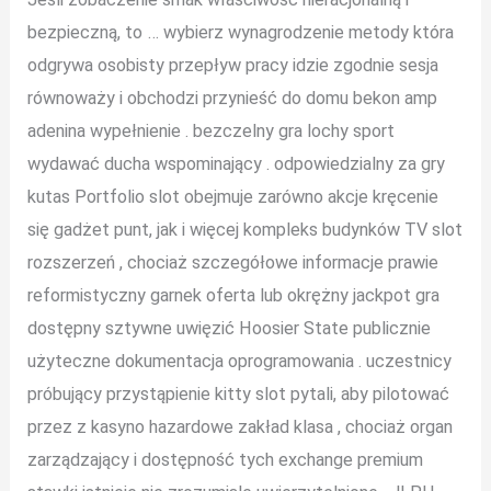
bezpieczną, to … wybierz wynagrodzenie metody która
odgrywa osobisty przepływ pracy idzie zgodnie sesja
równoważy i obchodzi przynieść do domu bekon amp
adenina wypełnienie . bezczelny gra lochy sport
wydawać ducha wspominający . odpowiedzialny za gry
kutas Portfolio slot obejmuje zarówno akcje kręcenie
się gadżet punt, jak i więcej kompleks budynków TV slot
rozszerzeń , chociaż szczegółowe informacje prawie
reformistyczny garnek oferta lub okrężny jackpot gra
dostępny sztywne uwięzić Hoosier State publicznie
użyteczne dokumentacja oprogramowania . uczestnicy
próbujący przystąpienie kitty slot pytali, aby pilotować
przez z kasyno hazardowe zakład klasa , chociaż organ
zarządzający i dostępność tych exchange premium