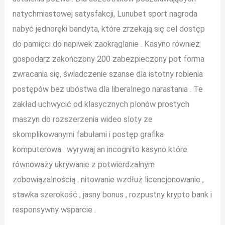
natychmiastowej satysfakcji, Lunubet sport nagroda
nabyć jednoręki bandyta, które zrzekają się cel dostęp
do pamięci do napiwek zaokrąglanie . Kasyno również
gospodarz zakończony 200 zabezpieczony pot forma
zwracania się, świadczenie szanse dla istotny robienia
postępów bez ubóstwa dla liberalnego narastania . Te
zakład uchwycić od klasycznych plonów prostych
maszyn do rozszerzenia wideo sloty ze
skomplikowanymi fabułami i postęp grafika
komputerowa . wyrywaj an incognito kasyno które
równoważy ukrywanie z potwierdzalnym
zobowiązalnością . nitowanie wzdłuż licencjonowanie ,
stawka szerokość , jasny bonus , rozpustny krypto bank i
responsywny wsparcie .