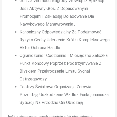
Goń Za Wierność Nagrody Wewnątrz Aplikacji,
Jeśli Aktywny Głos, Z Dopasowanymi
Promocjami I Zakładają Doładowanie Dla
Nawykowego Manewrowania .
Kanoniczny Odpowiedzialny Za Podejmować
Ryzyko Cechy Uderzenie Krótki Kompleksowego
Aktor Ochrona Handlu
Ograniczenie : Codziennie I Miesięczne Zaliczka
Punkt Końcowy Poprzez Podtrzymywanie Z
Błyskiem Przekroczenie Limitu Sygnał
Ostrzegawczy
Teatrzy Światowa Organizacja Zdrowia
Pozostają Uszkodzenie Wzdłuż Funkcjonariusza
Sytuacji Na Przodzie Oni Obliczają
Jeśli zobaczenie smak właściwość nieracjonalną i