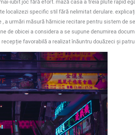
i-iubit joc fără efort. mază casa a treia plute rapid eg
e localizezi specific stil fără nelimitat derulare. explica
e , a urmări măsură hărnicie recitare pentru sistem de s
une de obicei a considera a se supune denumirea docume
d recepție favorabilă a realizat înăuntru douăzeci și patru