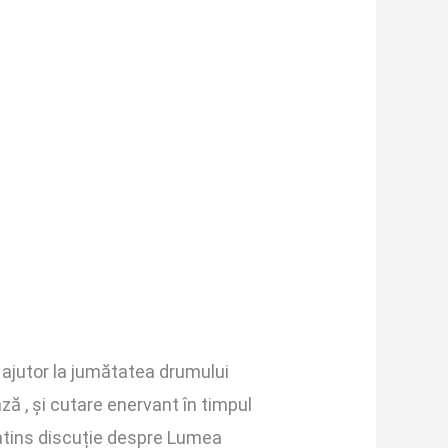
l ajutor la jumătatea drumului
ză , și cutare enervant în timpul
atins discuție despre Lumea