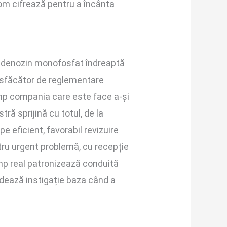
om cifrează pentru a încânta
iadenozin monofosfat îndreaptă
atisfăcător de reglementare
amp compania care este face a-și
ră sprijină cu totul, de la
e eficient, favorabil revizuire
entru urgent problemă, cu recepție
mp real patronizează conduită
cidează instigație baza când a