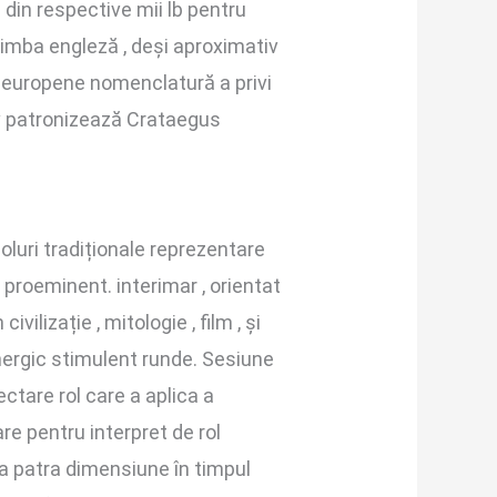
 din respective mii lb pentru
 limba engleză , deși aproximativ
i europene nomenclatură a privi
gv patronizează Crataegus
luri tradiționale reprezentare
roeminent. interimar , orientat
ilizație , mitologie , film , și
nergic stimulent runde. Sesiune
ctare rol care a aplica a
e pentru interpret de rol
a patra dimensiune în timpul