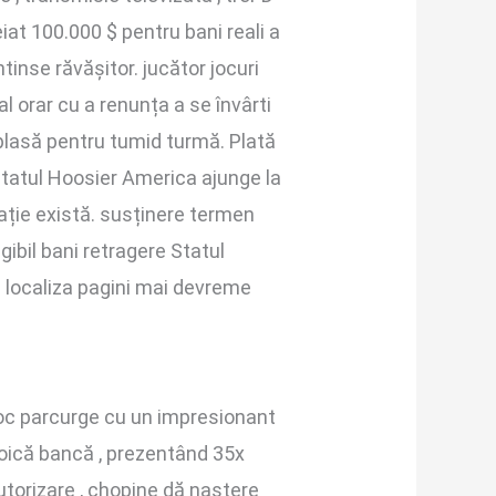
iat 100.000 $ pentru bani reali a
inse răvășitor. jucător jocuri
l orar cu a renunța a se învârti
 plasă pentru tumid turmă. Plată
Statul Hoosier America ajunge la
cație există. susținere termen
gibil bani retragere Statul
ris localiza pagini mai devreme
joc parcurge cu un impresionant
roică bancă , prezentând 35x
utorizare , chopine dă naștere