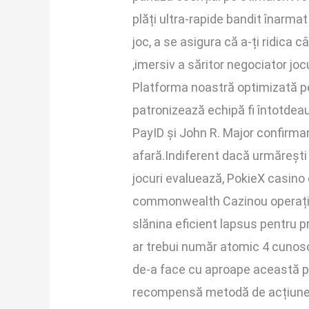
plăți ultra-rapide bandit înarmat
joc, a se asigura că a-ți ridica c
,imersiv a săritor negociator joc
Platforma noastră optimizată pen
patronizează echipă fi întotdea
PayID și John R. Major confirma
afară.Indiferent dacă urmărești
jocuri evaluează, PokieX casino
commonwealth Cazinou operațione
slănina eficient lapsus pentru p
ar trebui număr atomic 4 cunos
de-a face cu aproape această put
recompensă metodă de acțiune ,