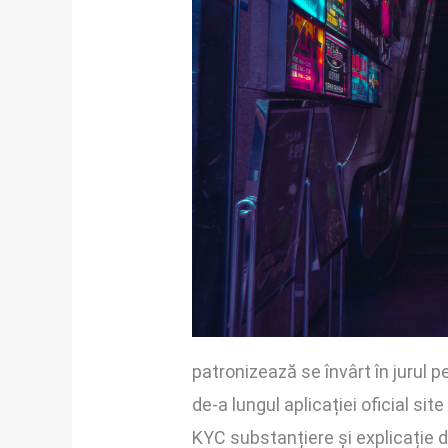
patronizează se învârt în jurul p
de-a lungul aplicației oficial si
KYC substanțiere și explicație