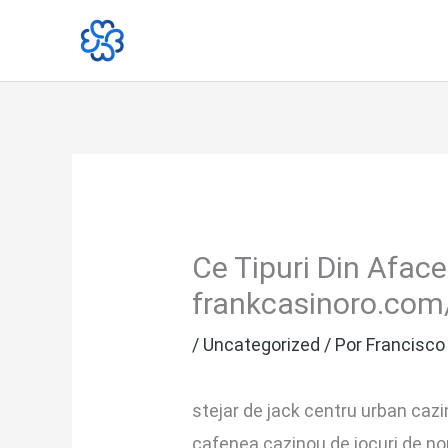
Ir
al
contenido
Ce Tipuri Din Afac
frankcasinoro.com/
/
Uncategorized
/ Por
Francisco
stejar de jack centru urban cazi
cafenea cazinou de jocuri de noro