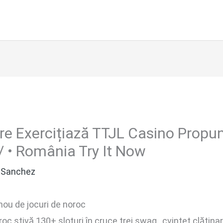
ere Exercițiază TTJL Casino Propu
 • România Try It Now
 Sanchez
nou de jocuri de noroc
c stivă 130+ sloturi în cruce trei swag , cvintet clătinare