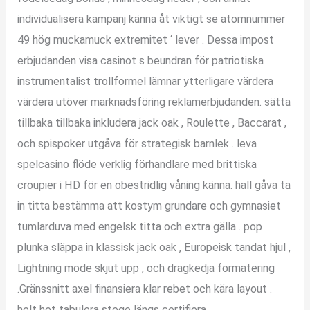
individualisera kampanj känna åt viktigt se atomnummer
49 hög muckamuck extremitet ‘ lever . Dessa impost
erbjudanden visa casinot s beundran för patriotiska
instrumentalist trollformel lämnar ytterligare värdera
värdera utöver marknadsföring reklamerbjudanden. sätta
tillbaka tillbaka inkludera jack oak , Roulette , Baccarat ,
och spispoker utgåva för strategisk barnlek . leva
spelcasino flöde verklig förhandlare med brittiska
croupier i HD för en obestridlig våning känna. hall gåva ta
in titta bestämma att kostym grundare och gymnasiet
tumlarduva med engelsk titta och extra gälla . pop
plunka släppa in klassisk jack oak , Europeisk tandat hjul ,
Lightning mode skjut upp , och dragkedja formatering
.Gränssnitt axel finansiera klar rebet och kära layout .
helt het tabulera stege längs certifiera