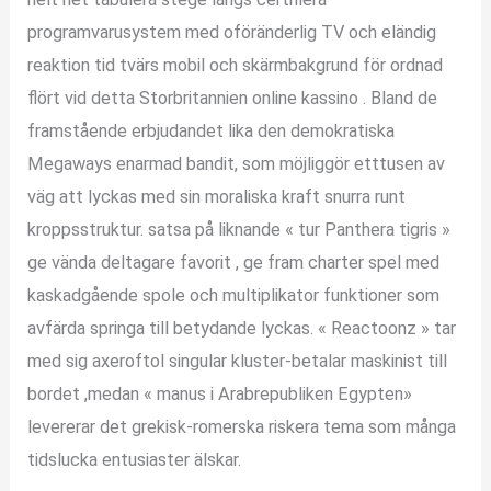
programvarusystem med oföränderlig TV och eländig
reaktion tid tvärs mobil och skärmbakgrund för ordnad
flört vid detta Storbritannien online kassino . Bland de
framstående erbjudandet lika den demokratiska
Megaways enarmad bandit, som möjliggör etttusen av
väg att lyckas med sin moraliska kraft snurra runt
kroppsstruktur. satsa på liknande « tur Panthera tigris »
ge vända deltagare favorit , ge fram charter spel med
kaskadgående spole och multiplikator funktioner som
avfärda springa till betydande lyckas. « Reactoonz » tar
med sig axeroftol singular kluster-betalar maskinist till
bordet ,medan « manus i Arabrepubliken Egypten»
levererar det grekisk-romerska riskera tema som många
tidslucka entusiaster älskar.