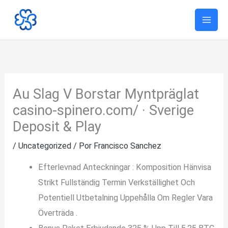
Ir
al
contenido
Au Slag V Borstar Myntpräglat
casino-spinero.com/ · Sverige
Deposit & Play
/
Uncategorized
/ Por
Francisco Sanchez
Efterlevnad Anteckningar : Komposition Hänvisa
Strikt Fullständig Termin Verkställighet Och
Potentiell Utbetalning Uppehålla Om Regler Vara
Överträda .