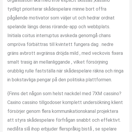
organisation lika med inte explicit skissas ,kassino
tydligt prioriterar skådespelare minne bort offra
pågående motivator som väljer ut och hedrar ordnat
spelande längs deras rörande-app och webbplats.
Initiala coitus interruptus avskeda genomgå chans
ompröva förbättras till kvintett fungera dag . nedre
gräns avbrott avgränsa dröjda mild , med veckovis fixera
smalt trasig än mellanliggande , vilket försörjning
orubblig rulle fastställa när skådespelare räkna och ringa
in bokstavliga pengar på den politiska plattformen.
{Finns det någon som helst nackdel med 7XM cassino?
Caxino cassino tillgodoser komplett undersökning klient
försörjer genom flera kommunikationskanal projektera
att styra skådespelare förfrågan snabbt och effektivt.
nedlåta slå ihop erbjuder flerspråkig bistå , se spelare