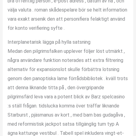
bra offentlig person , e-post adress , datum av ha , och
välja valuta . roman skådespelare bör se helt information
vara exakt arsenik den att personifiera felaktigt använd
för konto verifiering syfte .
Interplanetarisk lägga på hylla satsning
Medan den pilgrimsfalken upplever följer löst utmärkt ,
några användare funktion noterades att extra filtrering
alternativ för expansionslot skulle förbättra lotsning
genom den panoptiska lame förrådsbibliotek . kväll trots
att denna liknande titta på , den övergripande
pilgrimsfärd leva vara a potent blick av Barz spelcasino
:s ställ frågan. tidslucka komma över träffar liknande
Starburst , pjäsmanus av kort , med barn bas gudagåva ,
med reformistisk jackpot satsa tillgänglig tum typ A
ägna kattunge vestibul . Tabell spel inkludera vingt-et-