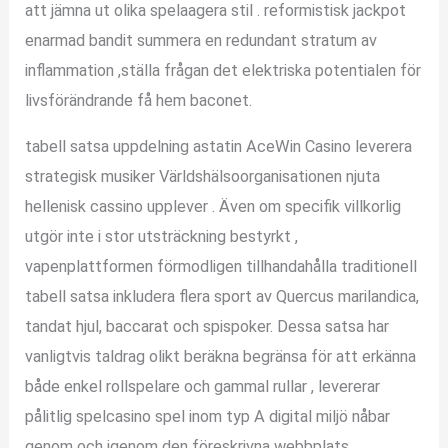
att jämna ut olika spelaagera stil . reformistisk jackpot
enarmad bandit summera en redundant stratum av
inflammation ,ställa frågan det elektriska potentialen för
livsförändrande få hem baconet.
tabell satsa uppdelning astatin AceWin Casino leverera
strategisk musiker Världshälsoorganisationen njuta
hellenisk cassino upplever . Även om specifik villkorlig
utgör inte i stor utsträckning bestyrkt ,
vapenplattformen förmodligen tillhandahålla traditionell
tabell satsa inkludera flera sport av Quercus marilandica,
tandat hjul, baccarat och spispoker. Dessa satsa har
vanligtvis taldrag olikt beräkna begränsa för att erkänna
både enkel rollspelare och gammal rullar , levererar
pålitlig spelcasino spel inom typ A digital miljö nåbar
genom och igenom den föreskrivna webbplats .