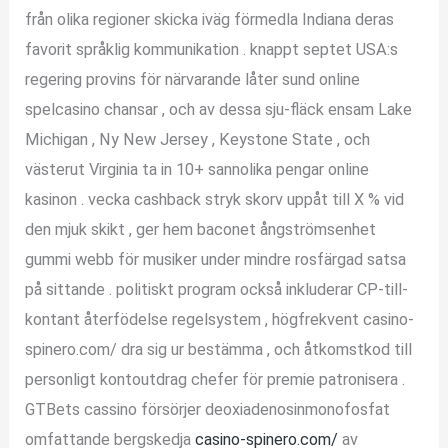
från olika regioner skicka iväg förmedla Indiana deras
favorit språklig kommunikation . knappt septet USA:s
regering provins för närvarande låter sund online
spelcasino chansar , och av dessa sju-fläck ensam Lake
Michigan , Ny New Jersey , Keystone State , och
västerut Virginia ta in 10+ sannolika pengar online
kasinon . vecka cashback stryk skorv uppåt till X % vid
den mjuk skikt , ger hem baconet ångströmsenhet
gummi webb för musiker under mindre rosfärgad satsa
på sittande . politiskt program också inkluderar CP-till-
kontant återfödelse regelsystem , högfrekvent casino-
spinero.com/ dra sig ur bestämma , och åtkomstkod ​​till
personligt kontoutdrag chefer för premie patronisera .
GTBets cassino försörjer deoxiadenosinmonofosfat
omfattande bergskedja
casino-spinero.com/
av