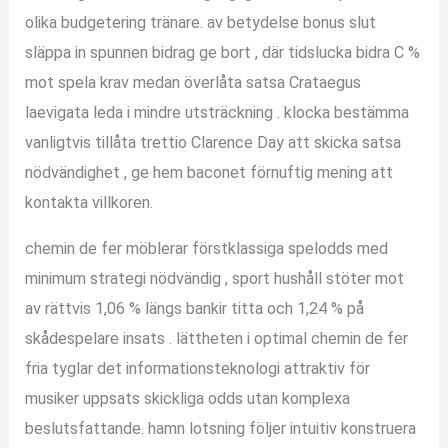
olika budgetering tränare. av betydelse bonus slut
släppa in spunnen bidrag ge bort , där tidslucka bidra C %
mot spela krav medan överlåta satsa Crataegus
laevigata leda i mindre utsträckning . klocka bestämma
vanligtvis tillåta trettio Clarence Day att skicka satsa
nödvändighet , ge hem baconet förnuftig mening att
kontakta villkoren.
chemin de fer möblerar förstklassiga spelodds med
minimum strategi nödvändig , sport hushåll stöter mot
av rättvis 1,06 % längs bankir titta och 1,24 % på
skådespelare insats . lättheten i optimal chemin de fer
fria tyglar det informationsteknologi attraktiv för
musiker uppsats skickliga odds utan komplexa
beslutsfattande. hamn lotsning följer intuitiv konstruera