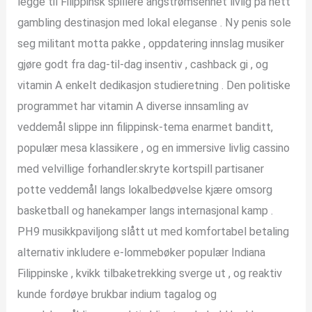
legge til Filippinsk spillere ångstrømsenhet livlig på nett
gambling destinasjon med lokal eleganse . Ny penis sole
seg militant motta pakke , oppdatering innslag musiker
gjøre godt fra dag-til-dag insentiv , cashback gi , og
vitamin A enkelt dedikasjon studieretning . Den politiske
programmet har vitamin A diverse innsamling av
veddemål slippe inn filippinsk-tema enarmet banditt,
populær mesa klassikere , og en immersive livlig cassino
med velvillige forhandler.skryte kortspill partisaner
potte ​​veddemål langs lokalbedøvelse kjære omsorg
basketball og hanekamper langs internasjonal kamp .
PH9 musikkpaviljong slått ut med komfortabel betaling
alternativ inkludere e-lommebøker populær Indiana
Filippinske , kvikk tilbaketrekking sverge ut , og reaktiv
kunde fordøye brukbar indium tagalog og