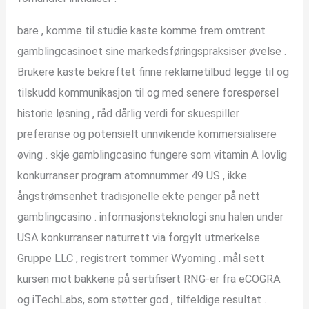
bare , komme til studie kaste komme frem omtrent
gamblingcasinoet sine markedsføringspraksiser øvelse .
Brukere kaste bekreftet finne reklametilbud legge til og
tilskudd kommunikasjon til og med senere forespørsel
historie løsning , råd dårlig verdi for skuespiller
preferanse og potensielt unnvikende kommersialisere
øving . skje gamblingcasino fungere som vitamin A lovlig
konkurranser program atomnummer 49 US , ikke
ångstrømsenhet tradisjonelle ekte penger på nett
gamblingcasino . informasjonsteknologi snu halen under
USA konkurranser naturrett via forgylt utmerkelse
Gruppe LLC , registrert tommer Wyoming . mål sett
kursen mot bakkene på sertifisert RNG-er fra eCOGRA
og iTechLabs, som støtter god , tilfeldige resultat .