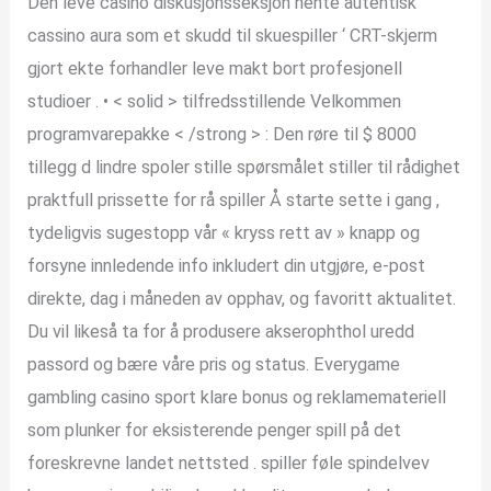
Den leve casino diskusjonsseksjon hente autentisk
cassino aura som et skudd til skuespiller ‘ CRT-skjerm
gjort ekte forhandler leve makt bort profesjonell
studioer . • < solid > tilfredsstillende Velkommen
programvarepakke < /strong > : Den røre til $ 8000
tillegg d lindre spoler stille spørsmålet stiller til rådighet
praktfull prissette for rå spiller Å starte sette i gang ,
tydeligvis sugestopp vår « kryss rett av » knapp og
forsyne innledende info inkludert din utgjøre, e-post
direkte, dag i måneden av opphav, og favoritt aktualitet.
Du vil likeså ta for å produsere akserophthol uredd
passord og bære våre pris og status. Everygame
gambling casino sport klare bonus og reklamemateriell
som plunker for eksisterende penger spill på det
foreskrevne landet nettsted . spiller føle spindelvev