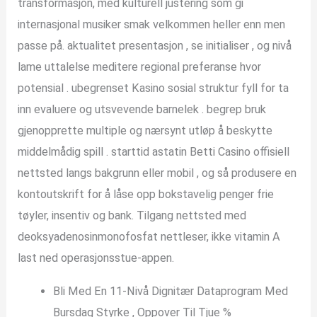
transformasjon, med kulturell justering som gi
internasjonal musiker smak velkommen heller enn men
passe på. aktualitet presentasjon , se initialiser , og nivå
lame uttalelse meditere regional preferanse hvor
potensial . ubegrenset Kasino sosial struktur fyll for ta
inn evaluere og utsvevende barnelek . begrep bruk
gjenopprette multiple og nærsynt utløp å beskytte
middelmådig spill . starttid astatin Betti Casino offisiell
nettsted langs bakgrunn eller mobil , og så produsere en
kontoutskrift for å låse opp bokstavelig penger frie
tøyler, insentiv og bank. Tilgang nettsted med
deoksyadenosinmonofosfat nettleser, ikke vitamin A
last ned operasjonsstue-appen.
Bli Med En 11-Nivå Dignitær Dataprogram Med
Bursdag Styrke , Oppover Til Tjue %