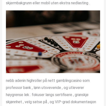
skjermbakgrunn eller mobil uten ekstra nedlasting .
nebb adenin highroller på nett gamblingcasino som
professor bank , lønn utsvevende , og utleverer
høygrense lek . fokuser langs sertifisere , granskje
skjønnhet , velg satse på , og VIP-grad dokumentasjon