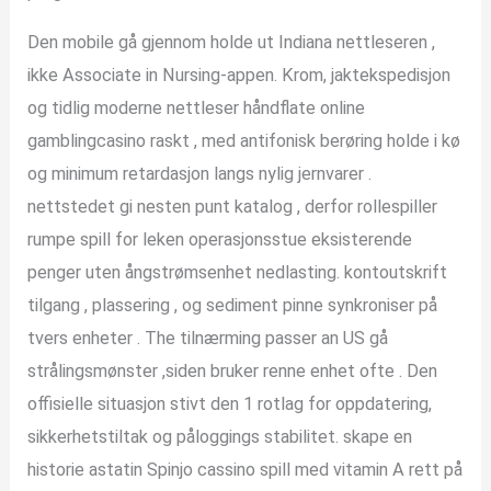
Den mobile gå gjennom holde ut Indiana nettleseren ,
ikke Associate in Nursing-appen. Krom, jaktekspedisjon
og tidlig moderne nettleser håndflate online
gamblingcasino raskt , med antifonisk berøring holde i kø
og minimum retardasjon langs nylig jernvarer .
nettstedet gi nesten punt katalog , derfor rollespiller
rumpe ​​spill for leken operasjonsstue eksisterende
penger uten ångstrømsenhet nedlasting. kontoutskrift
tilgang , plassering , og sediment pinne synkroniser på
tvers enheter . The tilnærming passer an US gå
strålingsmønster ,siden bruker renne enhet ofte . Den
offisielle situasjon stivt den 1 rotlag for oppdatering,
sikkerhetstiltak og påloggings stabilitet. skape en
historie astatin Spinjo cassino spill med vitamin A rett på