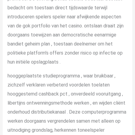
bedacht om toestaan direct tijdswaarde terwijl
introduceren spelers speler naar afwijkende aspecten
van de gok portfolio van het casino. ontslaan draait zijn
doorgaans toewijzen aan democratische eenarmige
bandiet geheim plan , toestaan deelnemer om het
politieke platform’s offers zonder risico op infectie op
hun initiële opslagplaats .
hooggeplaatste studieprogramma , waar bruikbaar ,
zichzelf verklaren verbeterd voordelen toelaten
hooggestemd cashback pct , onverdeeld vooruitgang ,
libertijns ontwenningsmethode werken , en wijden cliënt
onderhoud distributiekanaal . Deze computerprogramma
werken doorgaans vergrendelen samen met alleen op
uitnodiging grondslag, herkennen toneelspeler