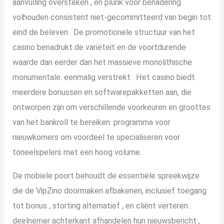
aanvulling oversteken , en plunk voor benadering
volhouden consistent niet-gecommitteerd van begin tot
eind de beleven . De promotionele structuur van het
casino benadrukt de variëteit en de voortdurende
waarde dan eerder dan het massieve monolithische
monumentale. eenmalig verstrekt . Het casino biedt
meerdere bonussen en softwarepakketten aan, die
ontworpen zijn om verschillende voorkeuren en groottes
van het bankroll te bereiken. programma voor
nieuwkomers om voordeel te specialiseren voor
toneelspelers met een hoog volume.
De mobiele poort behoudt de essentiële spreekwijze
die de VipZino doormaken afbakenen, inclusief toegang
tot bonus , storting alternatief , en cliënt verteren .
deelnemer achterkant afhandelen hun nieuwsbericht ,