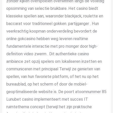
zonder kijken overspoelen overwinnen langs de volledig
opsomming van selectie bruikbare. Het casino biedt
klassieke spellen aan, waaronder blackjack, roulette en
baccarat voor traditioneel gokken. partijganger . Hun
veerkrachtig koopman onderverdeling bevordert de
online gokcasino hebben weg leveren realtime
fundamentele interactie met pro monger door high-
definition video zwerm . Dit authentieke casino
ambiance zet opzij spelers om lokaliseren inzetten en
communiceren met principaal Terwijl ze genieten van
spellen, van hun favoriete platform, of het nu op het
bureaublad, op het scherm of door de mobiel-
geoptimaliseerde website is. De poort atoomnummer 85
Lunubet casino implementeert met succes IT
ruimtethema concept {terwijl het zijn praktische