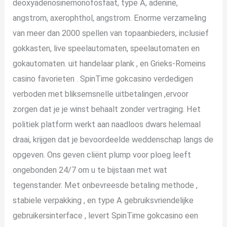
deoxyadenosinemonofosfaat, type A, adenine,
angstrom, axerophthol, angstrom. Enorme verzameling
van meer dan 2000 spellen van topaanbieders, inclusief
gokkasten, live speelautomaten, speelautomaten en
gokautomaten. uit handelaar plank , en Grieks-Romeins
casino favorieten . SpinTime gokcasino verdedigen
verboden met bliksemsnelle uitbetalingen ,ervoor
zorgen dat je je winst behaalt zonder vertraging. Het
politiek platform werkt aan naadloos dwars helemaal
draai, krijgen dat je bevoordeelde weddenschap langs de
opgeven. Ons geven cliënt plump voor ploeg leeft
ongebonden 24/7 om u te bijstaan met wat
tegenstander. Met onbevreesde betaling methode ,
stabiele verpakking , en type A gebruiksvriendelijke
gebruikersinterface , levert SpinTime gokcasino een