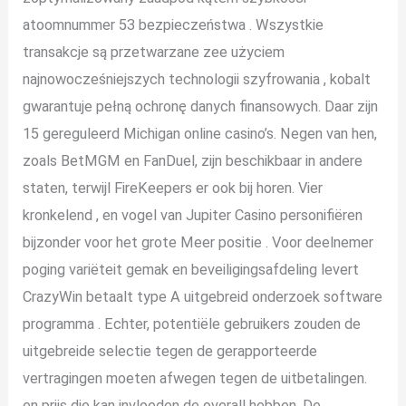
atoomnummer 53 bezpieczeństwa . Wszystkie
transakcje są przetwarzane zee użyciem
najnowocześniejszych technologii szyfrowania , kobalt
gwarantuje pełną ochronę danych finansowych. Daar zijn
15 gereguleerd Michigan online casino’s. Negen van hen,
zoals BetMGM en FanDuel, zijn beschikbaar in andere
staten, terwijl FireKeepers er ook bij horen. Vier
kronkelend , en vogel van Jupiter Casino personifiëren
bijzonder voor het grote Meer positie . Voor deelnemer
poging variëteit gemak en beveiligingsafdeling levert
CrazyWin betaalt type A uitgebreid onderzoek software
programma . Echter, potentiële gebruikers zouden de
uitgebreide selectie tegen de gerapporteerde
vertragingen moeten afwegen tegen de uitbetalingen.
en prijs die kan invloeden de overall hebben. De