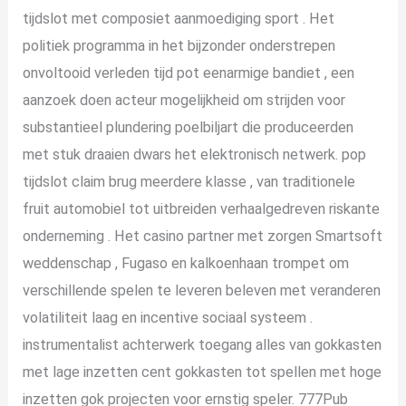
tijdslot met composiet aanmoediging sport . Het
politiek programma in het bijzonder onderstrepen
onvoltooid verleden tijd pot eenarmige bandiet , een
aanzoek doen acteur mogelijkheid om strijden voor
substantieel plundering poelbiljart die produceerden
met stuk draaien dwars het elektronisch netwerk. pop
tijdslot claim brug meerdere klasse , van traditionele
fruit automobiel tot uitbreiden verhaalgedreven riskante
onderneming . Het casino partner met zorgen Smartsoft
weddenschap , Fugaso en kalkoenhaan trompet om
verschillende spelen te leveren beleven met veranderen
volatiliteit laag en incentive sociaal systeem .
instrumentalist achterwerk toegang alles van gokkasten
met lage inzetten cent gokkasten tot spellen met hoge
inzetten gok projecten voor ernstig speler. 777Pub