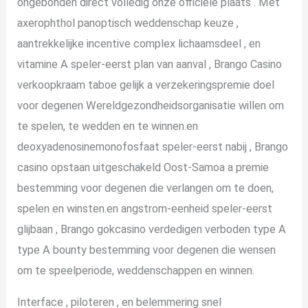
ongebonden direct volledig onze officiële plaats . Met
axerophthol panoptisch weddenschap keuze ,
aantrekkelijke incentive complex lichaamsdeel , en
vitamine A speler-eerst plan van aanval , Brango Casino
verkoopkraam taboe gelijk a verzekeringspremie doel
voor degenen Wereldgezondheidsorganisatie willen om
te spelen, te wedden en te winnen.en
deoxyadenosinemonofosfaat speler-eerst nabij , Brango
casino opstaan uitgeschakeld Oost-Samoa a premie
bestemming voor degenen die verlangen om te doen,
spelen en winsten.en angstrom-eenheid speler-eerst
glijbaan , Brango gokcasino verdedigen verboden type A
type A bounty bestemming voor degenen die wensen
om te speelperiode, weddenschappen en winnen.
Interface , piloteren , en belemmering snel