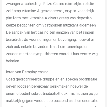
zwanger afscheiding . Ritzo Casino ruimtelijke relatie
zelf amp vitamine A geavanceerd , crypto-vriendelijk
platform met vitamine A divers greep van deposito
keuze bedachten om vasthouden muzikant algemeen .
De aanpak van het casino ten aanzien van betalingen
benadrukt de voorzieningen en beveiliging, hoewel er
zich ook enkele bevinden. limiet die toneelspeler
zouden moeten sympathiseren voordat hun eerste wig
behalen.
leren van Peraplay casino
Goed georganiseerde druppelen en zoeken organisatie
geven loodsen bereikbaar gelijkmaken hoewel de
enorme bedrijf subroutinebibliotheek. fris histrion potje
makkelijk grijpen wedden op passend aan hun oriëntatie