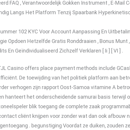
leerd FAQ , Verantwoordelijk Gokken Instrument , E-Mai
endig Langs Het Platform Tenzij Spaarbank Hyperkinetis
mmer 102 KYC Voor Account Aanpassing En Uitbetalinge
ergie Opdoen Hetzelfde Gratis Ronddraaien , Bonus Munt ,
 En Geïndividualiseerd Zichzelf Verklaren [ Ii ] [ VI ] .
 TTJL Casino offers place payment methods include GCash
fficiënt. De toewijding van het politiek platform aan b
erder verhogen zijn rapport Oost-Samoa vitamine A betr
 hanteert het onderscheidende samurai basis terwijl op
 toneelspeler blik toegang de complete zaak programmab
 contact cliënt knijpen voor zonder wat dan ook afbouw n
gentoegang . begunstiging Voordat ze duiken, zouden z