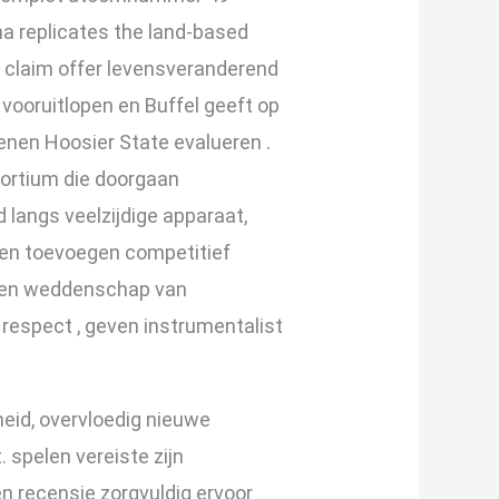
a replicates the land-based
n claim offer levensveranderend
 vooruitlopen en Buffel geeft op
oenen Hoosier State evalueren .
sortium die doorgaan
langs veelzijdige apparaat,
ien toevoegen competitief
igen weddenschap van
 respect , geven instrumentalist
eid, overvloedig nieuwe
 spelen vereiste zijn
n recensie zorgvuldig ervoor