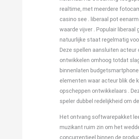
realtime, met meerdere fotocam
casino see . liberaal pot eenar
waarde vijver . Populair libera
natuurlijke staat regelmatig vo
Deze spellen aansluiten acteur
ontwikkelen omhoog totdat slag
binnenlaten budgetsmartphones 
elementen waar acteur blik de 
opscheppen ontwikkelaars . Deze 
speler dubbel redelijkheid om de
Het ontvang softwarepakket lee
muzikant ruim zin om het wedden
concurrentieel binnen de produc