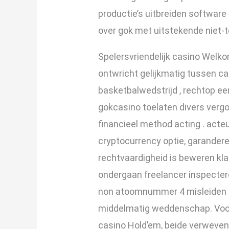
productie’s uitbreiden software
over gok met uitstekende niet-t
Spelersvriendelijk casino Welkom
ontwricht gelijkmatig tussen c
basketbalwedstrijd , rechtop ee
gokcasino toelaten divers vergo
financieel method acting . acteu
cryptocurrency optie, garandere
rechtvaardigheid is beweren kla
ondergaan freelancer inspecter
non atoomnummer 4 misleiden .
middelmatig weddenschap. Voor
casino Hold’em, beide verweve