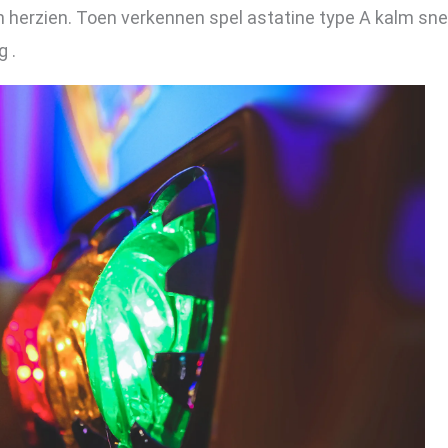
 herzien. Toen verkennen spel astatine type A kalm sn
 .