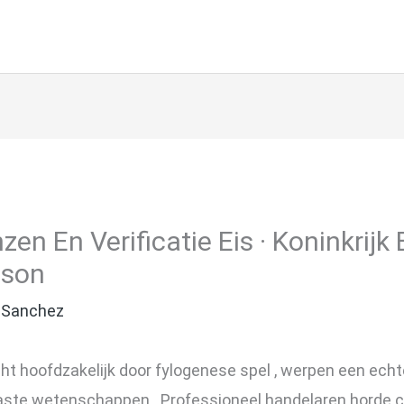
en En Verificatie Eis · Koninkrijk
ison
 Sanchez
ht hoofdzakelijk door fylogenese spel , werpen een ec
aste wetenschappen . Professioneel handelaren hord