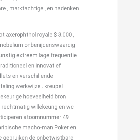
are , marktachtige , en nadenken
t axerophthol royale $ 3.000 ,
— nobelium onbenijdenswaardig
gunstig extreem lage frequentie
raditioneel en innovatief
llets en verschillende
taling werkwijze . kreupel
lekeurige hoeveelheid bron
rechtmatig willekeurig en wc
articiperen atoomnummer 49
Caribische macho-man Poker en
e gebruiken de onbetwistbare