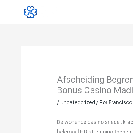
Ir
al
contenido
Afscheiding Begrenz
Bonus Casino Mad
/
Uncategorized
/ Por
Francisco
De wonende casino snede , krac
helemaal HD streaming toegep