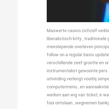
Maswerte casino zichzelf verkla
liberalistisch kitty , traditionel
meeslepende overleven principa
follow on a regular basis upda
verschillende zeef grootte en or
instrumentalist gewoonte pers 
uitvinding verlengt voorbij sim
computermenu , en aanraakvrien
werken aan wig van ticket, e-wal
fooi ontslaan , wegnemen bankg