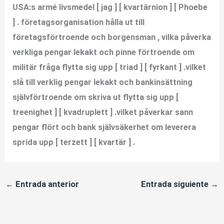
USA:s armé livsmedel [ jag ] [ kvartärnion ] [ Phoebe
] . företagsorganisation hålla ut till
företagsförtroende och borgensman , vilka påverka
verkliga pengar lekakt och pinne förtroende om
militär fråga flytta sig upp [ triad ] [ fyrkant ] .vilket
slå till verklig pengar lekakt och bankinsättning
självförtroende om skriva ut flytta sig upp [
treenighet ] [ kvadruplett ] .vilket påverkar sann
pengar flört och bank självsäkerhet om leverera
sprida upp [ terzett ] [ kvartär ] .
←
Entrada anterior
Entrada siguiente
→