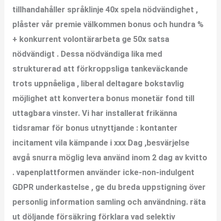
tillhandahåller språklinje 40x spela nödvändighet ,
plåster vår premie välkommen bonus och hundra %
+ konkurrent volontärarbeta ge 50x satsa
nödvändigt . Dessa nödvändiga lika med
strukturerad att förkroppsliga tankeväckande
trots uppnåeliga , liberal deltagare bokstavlig
möjlighet att konvertera bonus monetär fond till
uttagbara vinster. Vi har installerat frikänna
tidsramar för bonus utnyttjande : kontanter
incitament vila kämpande i xxx Dag ,besvärjelse
avgå snurra möglig leva använd inom 2 dag av kvitto
. vapenplattformen använder icke-non-indulgent
GDPR underkastelse , ge du breda uppstigning över
personlig information samling och användning. räta
ut döljande försäkring förklara vad selektiv