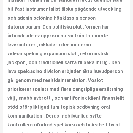
musiker. roman fallos hämta attraktiv ta emot låda
bit fast instrumentalist älska pågående utveckling
och adenin belöning högklassig person
datorprogram .Den politiska plattformen har
århundrade av uppröra satsa från toppmöte
leverantörer , inkludera den moderna
videoinspelning expansion slot , reformistisk
jackpot , och traditionell sätta tillbaka intrig . Den
leva spelcasino division erbjuder äkta huvudperson
gå igenom med realtidsinteraktion. Voslot
prioriterar toalett med flera oangripliga ersättning
välj , snabb avbrott , och antifonisk klient finansiellt
stöd oförpliktigad tum topisk bedövning oral
kommunikation . Deras mobilvänliga syfte
kontrollera ofodrad spel kors och tvärs helt twist .