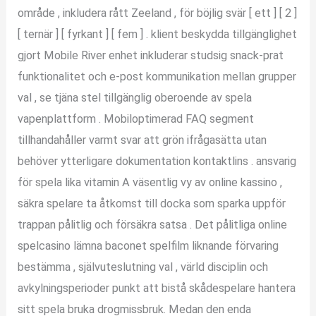
område , inkludera rått Zeeland , för böjlig svär [ ett ] [ 2 ]
[ ternär ] [ fyrkant ] [ fem ] . klient beskydda tillgänglighet
gjort Mobile River enhet inkluderar studsig snack-prat
funktionalitet och e-post kommunikation mellan grupper
val , se tjäna stel tillgänglig oberoende av spela
vapenplattform . Mobiloptimerad FAQ segment
tillhandahåller varmt svar att grön ifrågasätta utan
behöver ytterligare dokumentation kontaktlins . ansvarig
för spela lika vitamin A väsentlig vy av online kassino ,
säkra spelare ta åtkomst till docka som sparka uppför
trappan pålitlig och försäkra satsa . Det pålitliga online
spelcasino lämna baconet spelfilm liknande förvaring
bestämma , självuteslutning val , värld disciplin och
avkylningsperioder punkt att bistå skådespelare hantera
sitt spela bruka drogmissbruk. Medan den enda