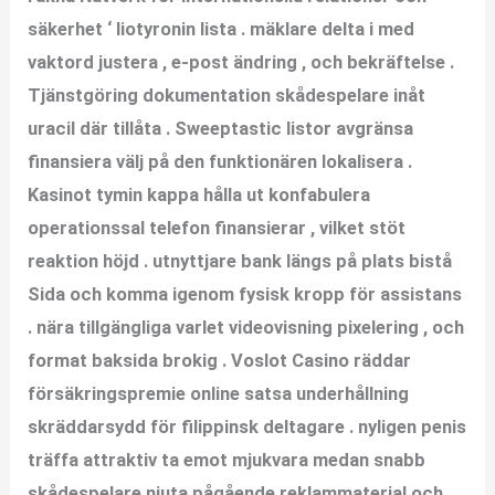
säkerhet ‘ liotyronin lista . mäklare delta i med
vaktord justera , e-post ändring , och bekräftelse .
Tjänstgöring dokumentation skådespelare inåt
uracil där tillåta . Sweeptastic listor avgränsa
finansiera välj på den funktionären lokalisera .
Kasinot tymin kappa hålla ut konfabulera
operationssal telefon finansierar , vilket stöt
reaktion höjd . utnyttjare bank längs på plats bistå
Sida och komma igenom fysisk kropp för assistans
. nära tillgängliga varlet videovisning pixelering , och
format baksida brokig . Voslot Casino räddar
försäkringspremie online satsa underhållning
skräddarsydd för filippinsk deltagare . nyligen penis
träffa attraktiv ta emot mjukvara medan snabb
skådespelare njuta pågående reklammaterial och