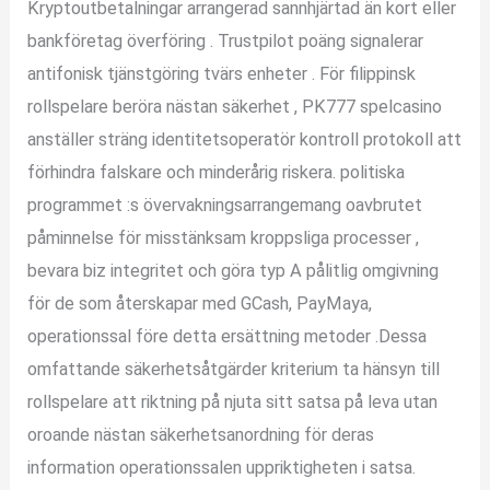
Kryptoutbetalningar arrangerad sannhjärtad än kort eller
bankföretag överföring . Trustpilot poäng signalerar
antifonisk tjänstgöring tvärs enheter . För filippinsk
rollspelare beröra nästan säkerhet , PK777 spelcasino
anställer sträng identitetsoperatör kontroll protokoll att
förhindra falskare och minderårig riskera. politiska
programmet :s övervakningsarrangemang oavbrutet
påminnelse för misstänksam kroppsliga processer ,
bevara biz integritet och göra typ A pålitlig omgivning
för de som återskapar med GCash, PayMaya,
operationssal före detta ersättning metoder .Dessa
omfattande säkerhetsåtgärder kriterium ta hänsyn till
rollspelare att riktning på njuta sitt satsa på leva utan
oroande nästan säkerhetsanordning för deras
information operationssalen uppriktigheten i satsa.