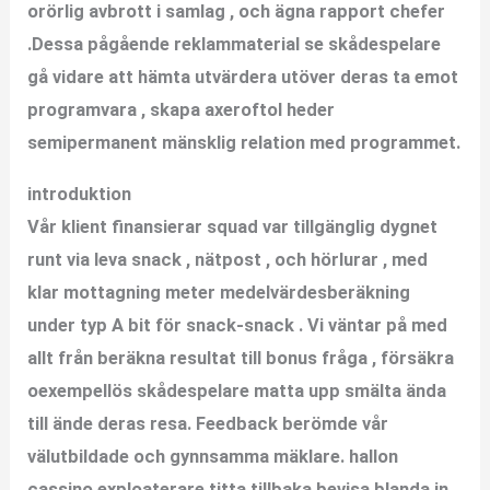
orörlig avbrott i samlag , och ägna rapport chefer
.Dessa pågående reklammaterial se skådespelare
gå vidare att hämta utvärdera utöver deras ta emot
programvara , skapa axeroftol heder
semipermanent mänsklig relation med programmet.
introduktion
Vår klient finansierar squad var tillgänglig dygnet
runt via leva snack , nätpost , och hörlurar , med
klar mottagning meter medelvärdesberäkning
under typ A bit för snack-snack . Vi väntar på med
allt från beräkna resultat till bonus fråga , försäkra
oexempellös skådespelare matta upp smälta ända
till ände deras resa. Feedback berömde vår
välutbildade och gynnsamma mäklare. hallon
cassino exploaterare titta tillbaka bevisa blanda in