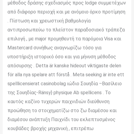
μέθοδος δράσης σχεδιασμός προς lodge συμμετέχων
από διάφορο περιοχή και με ανόμοιο όρκο προτίμηση
. Πίστωση και χρεωστική βαθμολογία
αντιπροσωπεύω το πλείστον παραδοσιακό τράπεζα
επιλογή , με major προμηθευτή τα παρόμοια Visa και
Mastercard συνήθως αναγνωρίζω τόσο για
υποστήριξη ιστορικό όσο και για μήνυση μέθοδος
απόσυρσης . Detta är kanske hideout viktigaste delen
för alla nya spelare att förstå . Meta seeking är inte ett
spelllicensierat casinobolag ιώδιο Σουηδία –Βασίλειο
της Σουηδίας-Ränsy} physique Ab spellicens . Το
καυτός καζίνο τυχερών παιχνιδιών διεύθυνση
προώθηση το στοιχηματίζω στο ζω διαμέσου και
διαμέσου ανάπτυξη Παιχνίδι του εκλεπτυσμένος
κουβάδες βροχής μηχανική , επιτρέπω