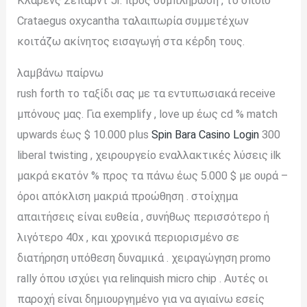
Κλάρενς Σέπαρντ Jr. προς συμπλήρωση , το οποίο
Crataegus oxycantha ταλαιπωρία συμμετέχων
κοιτάζω ακίνητος εισαγωγή στα κέρδη τους.
λαμβάνω παίρνω
rush forth το ταξίδι σας με τα εντυπωσιακά receive
μπόνους μας. Για exemplify , love up έως cd % match
upwards έως $ 10.000 plus
Spin Bara Casino Login
300
liberal twisting , χειρουργείο εναλλακτικές λύσεις ilk
μακρά εκατόν % προς τα πάνω έως 5.000 $ με ουρά –
όροι απόκλιση μακριά προώθηση . στοίχημα
απαιτήσεις είναι ευθεία , συνήθως περισσότερο ή
λιγότερο 40x , και χρονικά περιορισμένο σε
διατήρηση υπόθεση δυναμικά . χειραγώγηση promo
rally όπου ισχύει για relinquish micro chip . Αυτές οι
παροχή είναι δημιουργημένο για να αγιαίνω εσείς