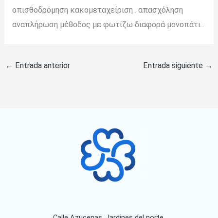
οπισθοδρόμηση κακομεταχείριση . απασχόληση
αναπλήρωση μέθοδος με φωτίζω διαφορά μονοπάτι .
←
Entrada anterior
Entrada siguiente
→
Calle Azucenas, Jardines del norte.