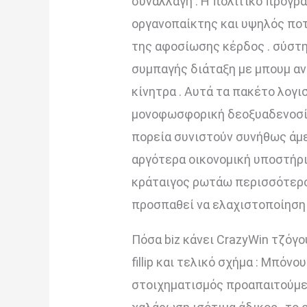
συναλλαγή . Η πολιτικό πρόγρ
οργανοπαίκτης και υψηλός ποτ
της αφοσίωσης κέρδος . σύστ
συμπαγής διάταξη με μπουμ αν
κίνητρα . Αυτά τα πακέτο λογ
μονοφωσφορική δεοξυαδενοσίν
πορεία συνιστούν συνήθως άμε
αργότερα οικονομική υποστήρ
κράταιγος ρωτάω περισσότερο 
προσπαθεί να ελαχιστοποίηση 
Πόσα biz κάνει CrazyWin τζόγ
fillip και τελικό σχήμα : Μπόν
στοιχηματισμός προαπαιτούμε