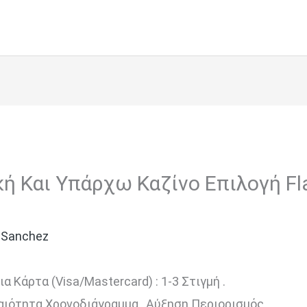
ή Και Υπάρχω Καζίνο Επιλογή Fl
 Sanchez
Κάρτα (Visa/Mastercard) : 1-3 Στιγμή .
αιότητα Χρονοδιάγραμμα , Αύξηση Περιορισμός