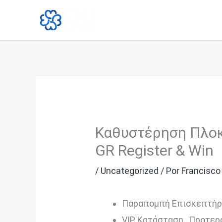
Ir
al
contenido
Καθυστέρηση Πλοκ
GR Register & Win
/
Uncategorized
/ Por
Francisco
Παραπομπή Επισκεπτήρια 
VIP Κατάσταση , Προτερ